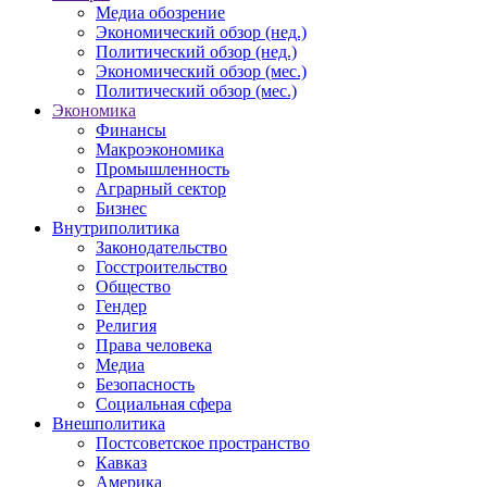
Медиа обозрение
Экономический обзор (нед.)
Политический обзор (нед.)
Экономический обзор (мес.)
Политический обзор (мес.)
Экономика
Финансы
Макроэкономика
Промышленность
Аграрный сектор
Бизнес
Внутриполитика
Законодательство
Госстроительство
Общество
Гендер
Религия
Права человека
Медиа
Безопасность
Социальная сфера
Внешполитика
Постсоветское пространство
Кавказ
Америка