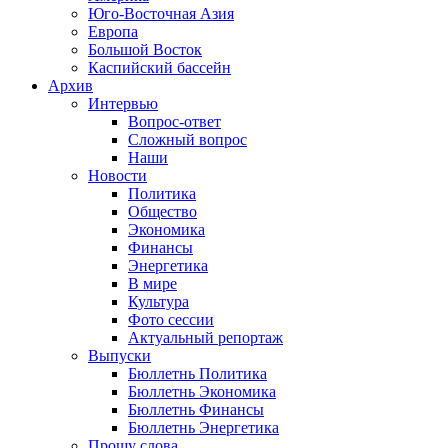
Юго-Восточная Азия
Европа
Большой Восток
Каспийский бассейн
Архив
Интервью
Вопрос-ответ
Сложный вопрос
Наши
Новости
Политика
Общество
Экономика
Финансы
Энергетика
В мире
Культура
Фото сессии
Актуальный репортаж
Выпуски
Бюллетнь Политика
Бюллетнь Экономика
Бюллетнь Финансы
Бюллетнь Энергетика
Прошу слова