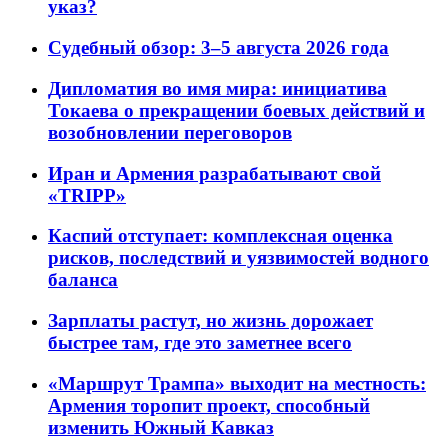
указ?
Судебный обзор: 3–5 августа 2026 года
Дипломатия во имя мира: инициатива
Токаева о прекращении боевых действий и
возобновлении переговоров
Иран и Армения разрабатывают свой
«TRIPP»
Каспий отступает: комплексная оценка
рисков, последствий и уязвимостей водного
баланса
Зарплаты растут, но жизнь дорожает
быстрее там, где это заметнее всего
«Маршрут Трампа» выходит на местность:
Армения торопит проект, способный
изменить Южный Кавказ