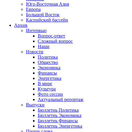
Юго-Восточная Азия
Европа
Большой Восток
Каспийский бассейн
Архив
Интервью
Вопрос-ответ
Сложный вопрос
Наши
Новости
Политика
Общество
Экономика
Финансы
Энергетика
В мире
Культура
Фото сессии
Актуальный репортаж
Выпуски
Бюллетнь Политика
Бюллетнь Экономика
Бюллетнь Финансы
Бюллетнь Энергетика
Прошу слова