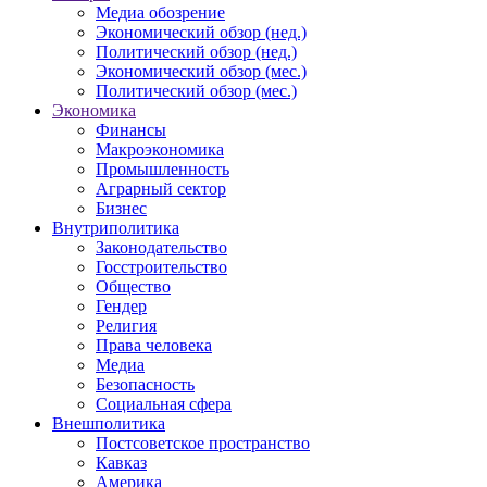
Медиа обозрение
Экономический обзор (нед.)
Политический обзор (нед.)
Экономический обзор (мес.)
Политический обзор (мес.)
Экономика
Финансы
Макроэкономика
Промышленность
Аграрный сектор
Бизнес
Внутриполитика
Законодательство
Госстроительство
Общество
Гендер
Религия
Права человека
Медиа
Безопасность
Социальная сфера
Внешполитика
Постсоветское пространство
Кавказ
Америка