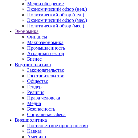
Медиа обозрение
Экономический обзор (нед.)
Политический обзор (нед.)
Экономический обзор (мес.)
Политический обзор (мес.)
Экономика
Финансы
Макроэкономика
Промышленность
Аграрный сектор
Бизнес
Внутриполитика
Законодательство
Госстроительство
Общество
Гендер
Религия
Права человека
Медиа
Безопасность
Социальная сфера
Внешполитика
Постсоветское пространство
Кавказ
Америка