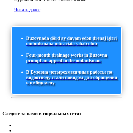
Читать далее
Buzovnada dörd ay davam edən drenaj işləri
ombudsmana müraciətə səbəb olub
Four-month drainage works in Buzovna
prompt an appeal to the ombudsman
В Бузовна четырехмесячные работы по
водоотводу стали поводом для обращения
к омбудсмену
Следите за нами в социальных сетях