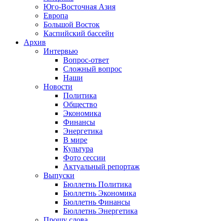
Юго-Восточная Азия
Европа
Большой Восток
Каспийский бассейн
Архив
Интервью
Вопрос-ответ
Сложный вопрос
Наши
Новости
Политика
Общество
Экономика
Финансы
Энергетика
В мире
Культура
Фото сессии
Актуальный репортаж
Выпуски
Бюллетнь Политика
Бюллетнь Экономика
Бюллетнь Финансы
Бюллетнь Энергетика
Прошу слова