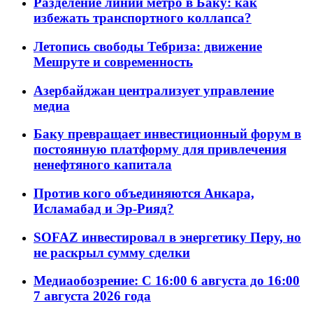
Разделение линий метро в Баку: как
избежать транспортного коллапса?
Летопись свободы Тебриза: движение
Мешруте и современность
Азербайджан централизует управление
медиа
Баку превращает инвестиционный форум в
постоянную платформу для привлечения
ненефтяного капитала
Против кого объединяются Анкара,
Исламабад и Эр-Рияд?
SOFAZ инвестировал в энергетику Перу, но
не раскрыл сумму сделки
Медиаобозрение: С 16:00 6 августа до 16:00
7 августа 2026 года