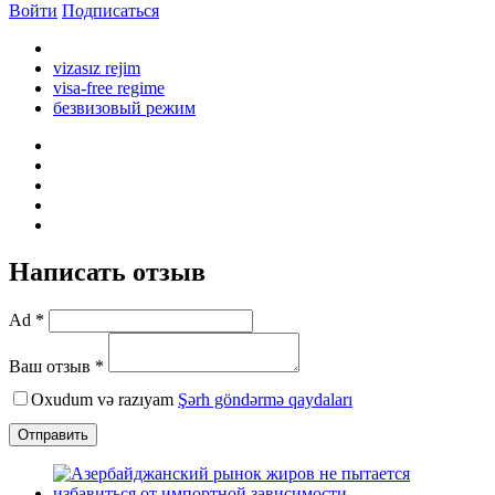
Войти
Подписаться
vizasız rejim
visa-free regime
безвизовый режим
Написать отзыв
Ad *
Ваш отзыв *
Oxudum və razıyam
Şərh göndərmə qaydaları
Отправить