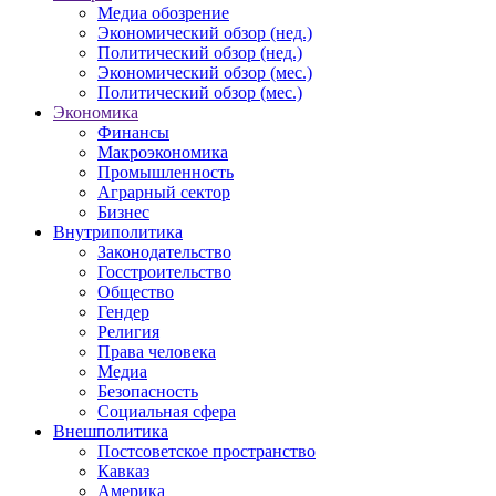
Медиа обозрение
Экономический обзор (нед.)
Политический обзор (нед.)
Экономический обзор (мес.)
Политический обзор (мес.)
Экономика
Финансы
Макроэкономика
Промышленность
Аграрный сектор
Бизнес
Внутриполитика
Законодательство
Госстроительство
Общество
Гендер
Религия
Права человека
Медиа
Безопасность
Социальная сфера
Внешполитика
Постсоветское пространство
Кавказ
Америка