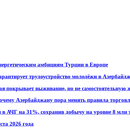
энергетическим амбициям Турции в Европе
гарантирует трудоустройство молодёжи в Азербайд
ая покрывает выживание, но не самостоятельную 
почему Азербайджану пора менять правила торгов
в АЧГ на 31%, сохранив добычу на уровне 8 млн 
уста 2026 года