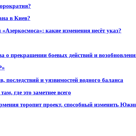
бюрократия?
ана в Киев?
«Азеркосмоса»: какие изменения несёт указ?
а о прекращении боевых действий и возобновлени
P»
в, последствий и уязвимостей водного баланса
ам, где это заметнее всего
рмения торопит проект, способный изменить Южн