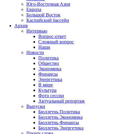
Юго-Восточная Азия
Европа
Большой Восток
Каспийский бассейн
Архив
Интервью
Вопрос-ответ
Сложный вопрос
Наши
Новости
Политика
Общество
Экономика
Финансы
Энергетика
В мире
Культура
Фото сессии
Актуальный репортаж
Выпуски
Бюллетнь Политика
Бюллетнь Экономика
Бюллетнь Финансы
Бюллетнь Энергетика
Прошу слова