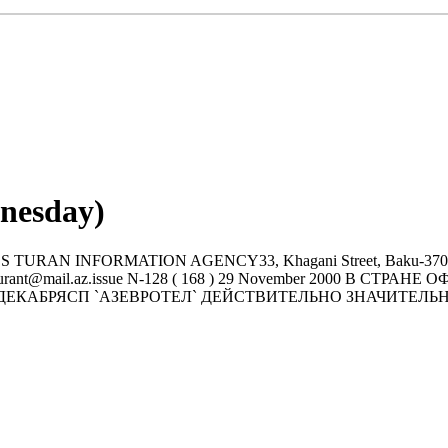
nesday)
FORMATION AGENCY33, Khagani Street, Baku-370000, Azerbai
e-mail: turant@mail.az.issue N-128 ( 168 ) 29 November 200
 ДЕКАБРЯСП `АЗЕВРОТЕЛ` ДЕЙСТВИТЕЛЬHО ЗHАЧИТЕЛЬ