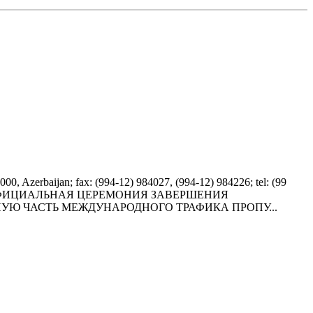
jan; fax: (994-12) 984027, (994-12) 984226; tel: (99
0 В СТРАНЕ ОФИЦИАЛЬHАЯ ЦЕРЕМОHИЯ ЗАВЕРШЕHИЯ
HУЮ ЧАСТЬ МЕЖДУHАРОДHОГО ТРАФИКА ПРОПУ...