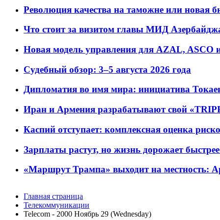
Революция качества на таможне или новая 
Что стоит за визитом главы МИД Азербайдж
Новая модель управления для AZAL, ASCO и 
Судебный обзор: 3–5 августа 2026 года
Дипломатия во имя мира: инициатива Токаев
Иран и Армения разрабатывают свой «TRIP
Каспий отступает: комплексная оценка риско
Зарплаты растут, но жизнь дорожает быстрее т
«Маршрут Трампа» выходит на местность: А
Главная страница
Телекоммуникации
Telecom - 2000 Ноябрь 29 (Wednesday)