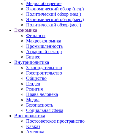
Медиа обозрение
Экономический обзор (нед.)
Политический обзор (нед.)
Экономический обзор (мес.)
Политический обзор (мес.)
Экономика
Финансы
Макроэкономика
Промышленность
Аграрный сектор
Бизнес
Внутриполитика
Законодательство
Госстроительство
Общество
Гендер
Религия
Права человека
Медиа
Безопасность
Социальная сфера
Внешполитика
Постсоветское пространство
Кавказ
Америка