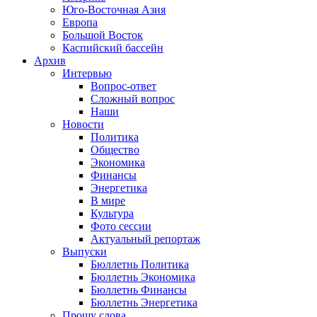
Юго-Восточная Азия
Европа
Большой Восток
Каспийский бассейн
Архив
Интервью
Вопрос-ответ
Сложный вопрос
Наши
Новости
Политика
Общество
Экономика
Финансы
Энергетика
В мире
Культура
Фото сессии
Актуальный репортаж
Выпуски
Бюллетнь Политика
Бюллетнь Экономика
Бюллетнь Финансы
Бюллетнь Энергетика
Прошу слова