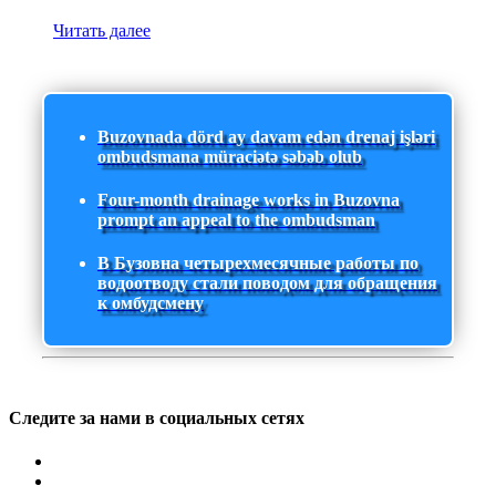
Читать далее
Buzovnada dörd ay davam edən drenaj işləri
ombudsmana müraciətə səbəb olub
Four-month drainage works in Buzovna
prompt an appeal to the ombudsman
В Бузовна четырехмесячные работы по
водоотводу стали поводом для обращения
к омбудсмену
Следите за нами в социальных сетях