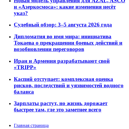
Новая модель управления для AZAL, ASCO
и «Азеркосмоса»: какие изменения несёт
указ?
Судебный обзор: 3–5 августа 2026 года
Дипломатия во имя мира: инициатива
Токаева о прекращении боевых действий и
возобновлении переговоров
Иран и Армения разрабатывают свой
«TRIPP»
Каспий отступает: комплексная оценка
рисков, последствий и уязвимостей водного
баланса
Зарплаты растут, но жизнь дорожает
быстрее там, где это заметнее всего
Главная страница