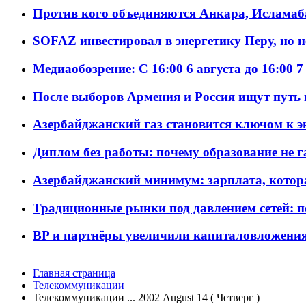
Против кого объединяются Анкара, Исламаб
SOFAZ инвестировал в энергетику Перу, но 
Медиаобозрение: С 16:00 6 августа до 16:00 7
После выборов Армения и Россия ищут путь к
Азербайджанский газ становится ключом к 
Диплом без работы: почему образование не 
Азербайджанский минимум: зарплата, котор
Традиционные рынки под давлением сетей: 
BP и партнёры увеличили капиталовложения 
Главная страница
Телекоммуникации
Телекоммуникации ... 2002 August 14 ( Четверг )