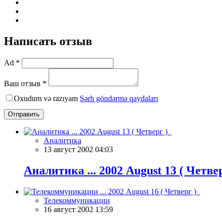
Написать отзыв
Ad *
Ваш отзыв *
Oxudum və razıyam
Şərh göndərmə qaydaları
Отправить
Аналитика
13 август 2002 04:03
Аналитика ... 2002 August 13 ( Четве
Телекоммуникации
16 август 2002 13:59