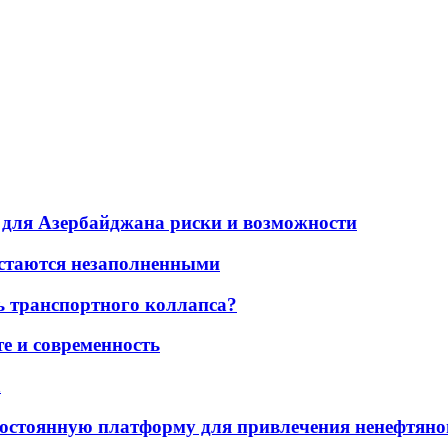
для Азербайджана риски и возможности
остаются незаполненными
ь транспортного коллапса?
е и современность
а
остоянную платформу для привлечения ненефтяно