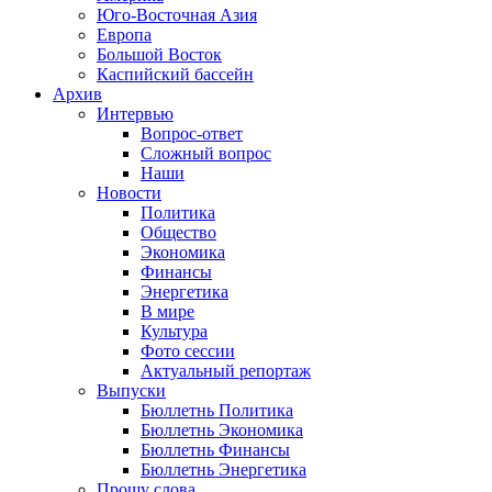
Юго-Восточная Азия
Европа
Большой Восток
Каспийский бассейн
Архив
Интервью
Вопрос-ответ
Сложный вопрос
Наши
Новости
Политика
Общество
Экономика
Финансы
Энергетика
В мире
Культура
Фото сессии
Актуальный репортаж
Выпуски
Бюллетнь Политика
Бюллетнь Экономика
Бюллетнь Финансы
Бюллетнь Энергетика
Прошу слова