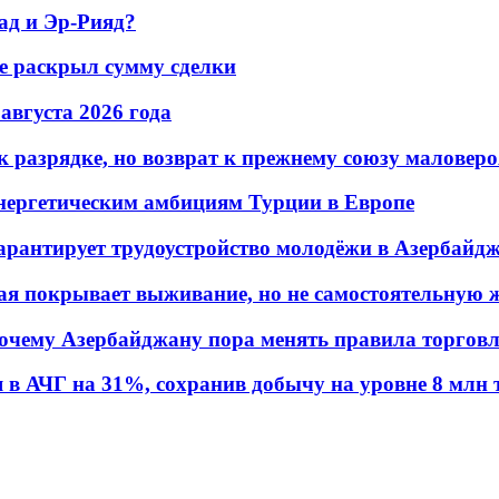
ад и Эр-Рияд?
не раскрыл сумму сделки
 августа 2026 года
 разрядке, но возврат к прежнему союзу маловеро
энергетическим амбициям Турции в Европе
гарантирует трудоустройство молодёжи в Азербайд
ая покрывает выживание, но не самостоятельную 
почему Азербайджану пора менять правила торгов
в АЧГ на 31%, сохранив добычу на уровне 8 млн 