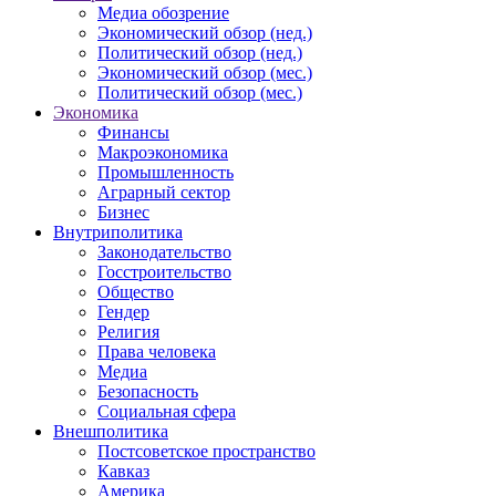
Медиа обозрение
Экономический обзор (нед.)
Политический обзор (нед.)
Экономический обзор (мес.)
Политический обзор (мес.)
Экономика
Финансы
Макроэкономика
Промышленность
Аграрный сектор
Бизнес
Внутриполитика
Законодательство
Госстроительство
Общество
Гендер
Религия
Права человека
Медиа
Безопасность
Социальная сфера
Внешполитика
Постсоветское пространство
Кавказ
Америка