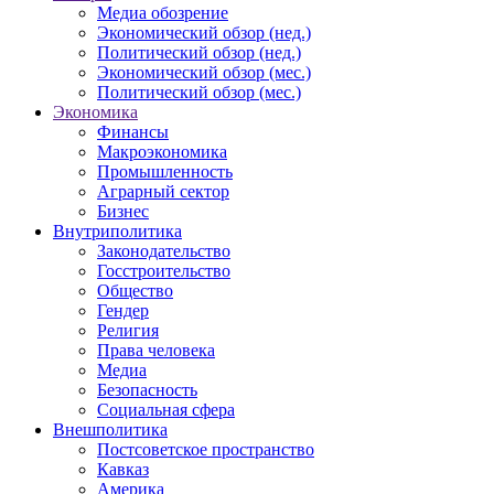
Медиа обозрение
Экономический обзор (нед.)
Политический обзор (нед.)
Экономический обзор (мес.)
Политический обзор (мес.)
Экономика
Финансы
Макроэкономика
Промышленность
Аграрный сектор
Бизнес
Внутриполитика
Законодательство
Госстроительство
Общество
Гендер
Религия
Права человека
Медиа
Безопасность
Социальная сфера
Внешполитика
Постсоветское пространство
Кавказ
Америка