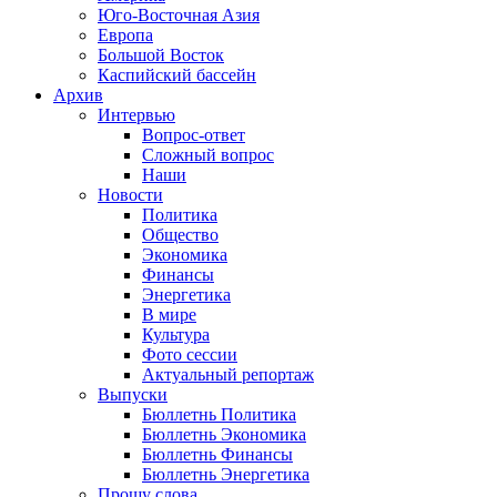
Юго-Восточная Азия
Европа
Большой Восток
Каспийский бассейн
Архив
Интервью
Вопрос-ответ
Сложный вопрос
Наши
Новости
Политика
Общество
Экономика
Финансы
Энергетика
В мире
Культура
Фото сессии
Актуальный репортаж
Выпуски
Бюллетнь Политика
Бюллетнь Экономика
Бюллетнь Финансы
Бюллетнь Энергетика
Прошу слова