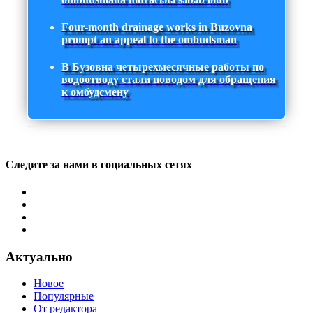
Four-month drainage works in Buzovna
prompt an appeal to the ombudsman
В Бузовна четырехмесячные работы по
водоотводу стали поводом для обращения
к омбудсмену
Следите за нами в социальных сетях
Актуально
Новое
Популярные
От редактора