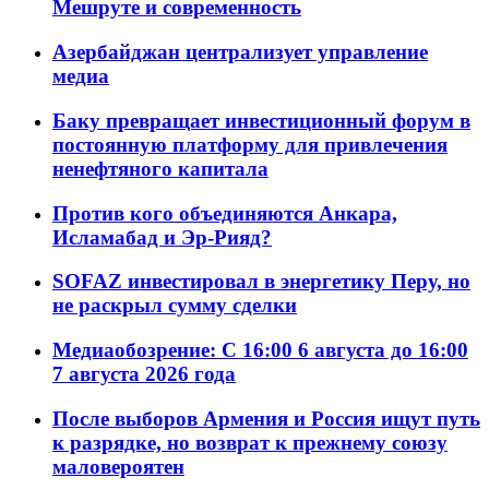
Мешруте и современность
Азербайджан централизует управление
медиа
Баку превращает инвестиционный форум в
постоянную платформу для привлечения
ненефтяного капитала
Против кого объединяются Анкара,
Исламабад и Эр-Рияд?
SOFAZ инвестировал в энергетику Перу, но
не раскрыл сумму сделки
Медиаобозрение: С 16:00 6 августа до 16:00
7 августа 2026 года
После выборов Армения и Россия ищут путь
к разрядке, но возврат к прежнему союзу
маловероятен