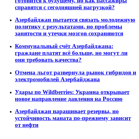
готовится к будущему, но как пассажиры
справятся с сегодняшней нагрузкой?
Азербайджан пытается связать молодежную
политику с результатами, но проблемы
занятости и утечки мозгов сохраняются
Коммунальный счёт Азербайджана:
граждане платят всё больше, но могут ли
они требовать качества?
Отмена льгот развернула рынок гибридов и
электромобилей Азербайджана
Удары по Wildberries: Украина открывает
новое направление давления на Россию
Азербайджан наращивает резервы, но
устойчивость маната по-прежнему зависит
от нефти