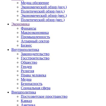
Медиа обозрение
Экономический обзор (нед.)
Политический обзор (нед.)
Экономический обзор (мес.)
Политический обзор (мес.)
Экономика
Финансы
Макроэкономика
Промышленность
Аграрный сектор
Бизнес
Внутриполитика
Законодательство
Госстроительство
Общество
Гендер
Религия
Права человека
Медиа
Безопасность
Социальная сфера
Внешполитика
Постсоветское пространство
Кавказ
Америка