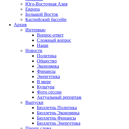
Юго-Восточная Азия
Европа
Большой Восток
Каспийский бассейн
Архив
Интервью
Вопрос-ответ
Сложный вопрос
Наши
Новости
Политика
Общество
Экономика
Финансы
Энергетика
В мире
Культура
Фото сессии
Актуальный репортаж
Выпуски
Бюллетнь Политика
Бюллетнь Экономика
Бюллетнь Финансы
Бюллетнь Энергетика
Прошу слова