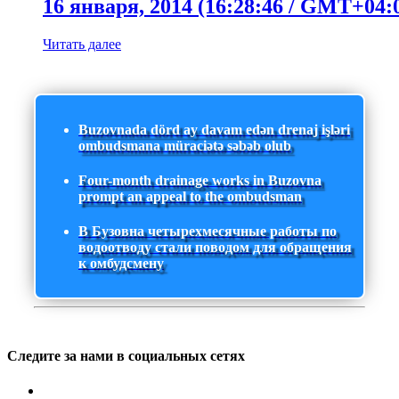
16 января, 2014 (16:28:46 / GMT+04:
Читать далее
Buzovnada dörd ay davam edən drenaj işləri
ombudsmana müraciətə səbəb olub
Four-month drainage works in Buzovna
prompt an appeal to the ombudsman
В Бузовна четырехмесячные работы по
водоотводу стали поводом для обращения
к омбудсмену
Следите за нами в социальных сетях