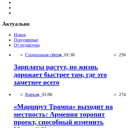
Актуально
Новое
Популярные
От редактора
Социальная сфера,
01:38
256
Зарплаты растут, но жизнь
дорожает быстрее там, где это
заметнее всего
Кавказ,
01:06
274
«Маршрут Трампа» выходит на
местность: Армения торопит
проект, способный изменить