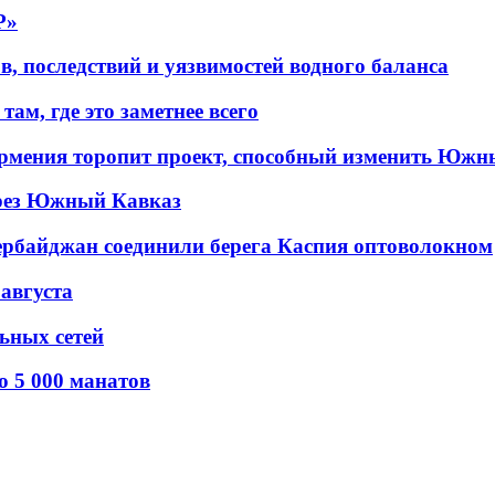
P»
в, последствий и уязвимостей водного баланса
ам, где это заметнее всего
рмения торопит проект, способный изменить Южн
рез Южный Кавказ
ербайджан соединили берега Каспия оптоволокном
 августа
льных сетей
о 5 000 манатов