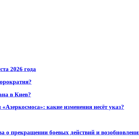
уста 2026 года
бюрократия?
ана в Киев?
«Азеркосмоса»: какие изменения несёт указ?
а о прекращении боевых действий и возобновлени