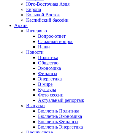
Юго-Восточная Азия
Европа
Большой Восток
Каспийский бассейн
Архив
Интервью
Вопрос-ответ
Сложный вопрос
Наши
Новости
Политика
Общество
Экономика
Финансы
Энергетика
В мире
Культура
Фото сессии
Актуальный репортаж
Выпуски
Бюллетнь Политика
Бюллетнь Экономика
Бюллетнь Финансы
Бюллетнь Энергетика
Прошу слова