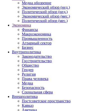
Медиа обозрение
Экономический обзор (нед.)
Политический обзор (нед.)
Экономический обзор (мес.)
Политический обзор (мес.)
Экономика
Финансы
Макроэкономика
Промышленность
Аграрный сектор
Бизнес
Внутриполитика
Законодательство
Госстроительство
Общество
Гендер
Религия
Права человека
Медиа
Безопасность
Социальная сфера
Внешполитика
Постсоветское пространство
Кавказ
Америка