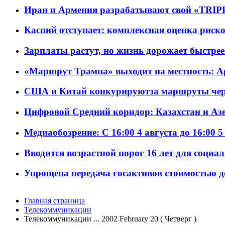
Иран и Армения разрабатывают свой «TRIP
Каспий отступает: комплексная оценка риско
Зарплаты растут, но жизнь дорожает быстрее т
«Маршрут Трампа» выходит на местность: А
США и Китай конкурируютза маршруты че
Цифровой Средний коридор: Казахстан и Аз
Медиаобозрение: С 16:00 4 августа до 16:00 5
Вводится возрастной порог 16 лет для социа
Упрощена передача госактивов стоимостью д
Главная страница
Телекоммуникации
Телекоммуникации ... 2002 February 20 ( Четверг )