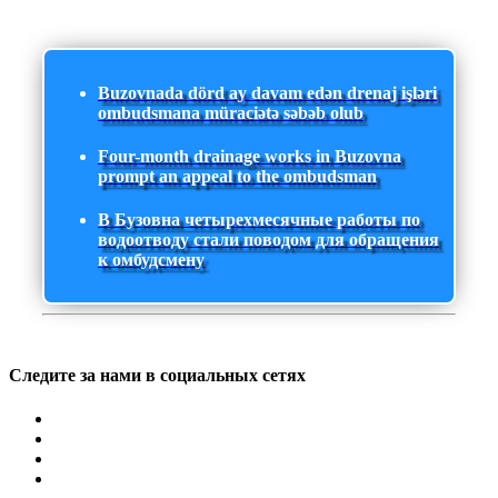
Buzovnada dörd ay davam edən drenaj işləri
ombudsmana müraciətə səbəb olub
Four-month drainage works in Buzovna
prompt an appeal to the ombudsman
В Бузовна четырехмесячные работы по
водоотводу стали поводом для обращения
к омбудсмену
Следите за нами в социальных сетях