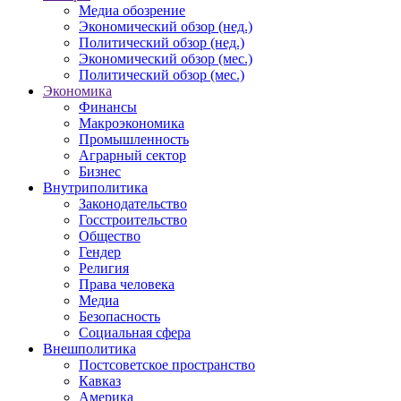
Медиа обозрение
Экономический обзор (нед.)
Политический обзор (нед.)
Экономический обзор (мес.)
Политический обзор (мес.)
Экономика
Финансы
Макроэкономика
Промышленность
Аграрный сектор
Бизнес
Внутриполитика
Законодательство
Госстроительство
Общество
Гендер
Религия
Права человека
Медиа
Безопасность
Социальная сфера
Внешполитика
Постсоветское пространство
Кавказ
Америка