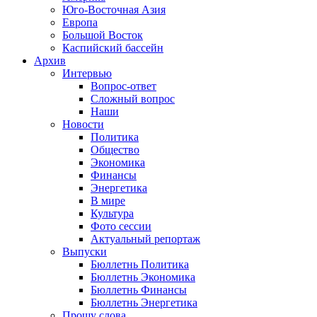
Юго-Восточная Азия
Европа
Большой Восток
Каспийский бассейн
Архив
Интервью
Вопрос-ответ
Сложный вопрос
Наши
Новости
Политика
Общество
Экономика
Финансы
Энергетика
В мире
Культура
Фото сессии
Актуальный репортаж
Выпуски
Бюллетнь Политика
Бюллетнь Экономика
Бюллетнь Финансы
Бюллетнь Энергетика
Прошу слова