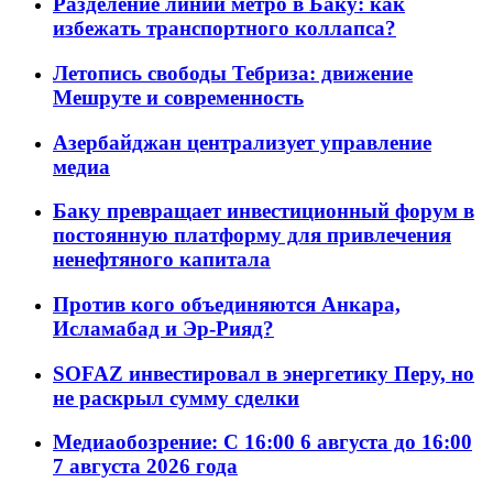
Разделение линий метро в Баку: как
избежать транспортного коллапса?
Летопись свободы Тебриза: движение
Мешруте и современность
Азербайджан централизует управление
медиа
Баку превращает инвестиционный форум в
постоянную платформу для привлечения
ненефтяного капитала
Против кого объединяются Анкара,
Исламабад и Эр-Рияд?
SOFAZ инвестировал в энергетику Перу, но
не раскрыл сумму сделки
Медиаобозрение: С 16:00 6 августа до 16:00
7 августа 2026 года