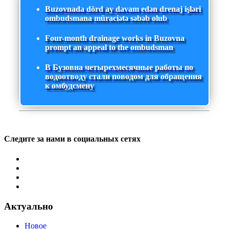
Buzovnada dörd ay davam edən drenaj işləri
ombudsmana müraciətə səbəb olub
Four-month drainage works in Buzovna
prompt an appeal to the ombudsman
В Бузовна четырехмесячные работы по
водоотводу стали поводом для обращения
к омбудсмену
Следите за нами в социальных сетях
Актуально
Новое