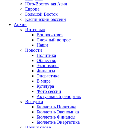
Юго-Восточная Азия
Европа
Большой Восток
Каспийский бассейн
Архив
Интервью
Вопрос-ответ
Сложный вопрос
Наши
Новости
Политика
Общество
Экономика
Финансы
Энергетика
В мире
Культура
Фото сессии
Актуальный репортаж
Выпуски
Бюллетнь Политика
Бюллетнь Экономика
Бюллетнь Финансы
Бюллетнь Энергетика
Прошу слова