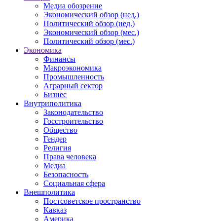
Медиа обозрение
Экономический обзор (нед.)
Политический обзор (нед.)
Экономический обзор (мес.)
Политический обзор (мес.)
Экономика
Финансы
Макроэкономика
Промышленность
Аграрный сектор
Бизнес
Внутриполитика
Законодательство
Госстроительство
Общество
Гендер
Религия
Права человека
Медиа
Безопасность
Социальная сфера
Внешполитика
Постсоветское пространство
Кавказ
Америка