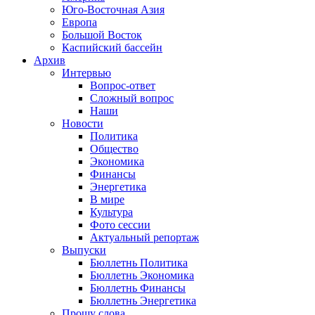
Юго-Восточная Азия
Европа
Большой Восток
Каспийский бассейн
Архив
Интервью
Вопрос-ответ
Сложный вопрос
Наши
Новости
Политика
Общество
Экономика
Финансы
Энергетика
В мире
Культура
Фото сессии
Актуальный репортаж
Выпуски
Бюллетнь Политика
Бюллетнь Экономика
Бюллетнь Финансы
Бюллетнь Энергетика
Прошу слова