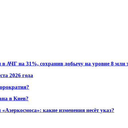
в АЧГ на 31%, сохранив добычу на уровне 8 млн 
уста 2026 года
бюрократия?
ана в Киев?
«Азеркосмоса»: какие изменения несёт указ?