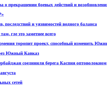
а о прекращении боевых действий и возобновлени
P»
в, последствий и уязвимостей водного баланса
ам, где это заметнее всего
рмения торопит проект, способный изменить Южн
рез Южный Кавказ
ербайджан соединили берега Каспия оптоволокном
 августа
льных сетей