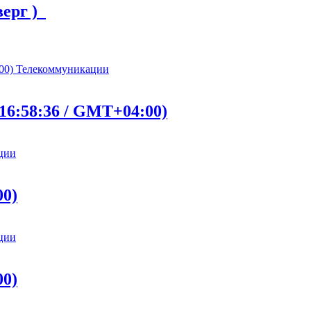
верг )
Телекоммуникации
16:58:36 / GMT+04:00)
ции
00)
ции
00)