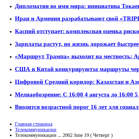
Дипломатия во имя мира: инициатива Токаев
Иран и Армения разрабатывают свой «TRIP
Каспий отступает: комплексная оценка риско
Зарплаты растут, но жизнь дорожает быстрее т
«Маршрут Трампа» выходит на местность: А
США и Китай конкурируютза маршруты че
Цифровой Средний коридор: Казахстан и Аз
Медиаобозрение: С 16:00 4 августа до 16:00 5
Вводится возрастной порог 16 лет для социа
Главная страница
Телекоммуникации
Телекоммуникации ... 2002 June 19 ( Четверг )