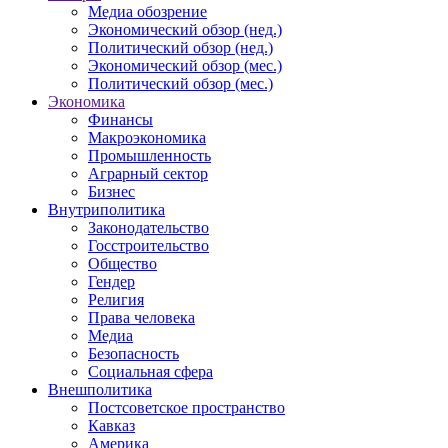
Медиа обозрение
Экономический обзор (нед.)
Политический обзор (нед.)
Экономический обзор (мес.)
Политический обзор (мес.)
Экономика
Финансы
Макроэкономика
Промышленность
Аграрный сектор
Бизнес
Внутриполитика
Законодательство
Госстроительство
Общество
Гендер
Религия
Права человека
Медиа
Безопасность
Социальная сфера
Внешполитика
Постсоветское пространство
Кавказ
Америка