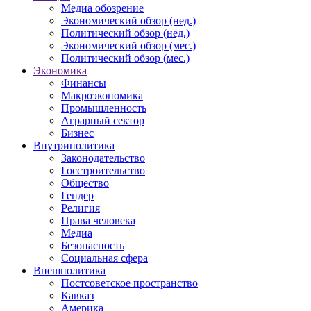
Медиа обозрение
Экономический обзор (нед.)
Политический обзор (нед.)
Экономический обзор (мес.)
Политический обзор (мес.)
Экономика
Финансы
Макроэкономика
Промышленность
Аграрный сектор
Бизнес
Внутриполитика
Законодательство
Госстроительство
Общество
Гендер
Религия
Права человека
Медиа
Безопасность
Социальная сфера
Внешполитика
Постсоветское пространство
Кавказ
Америка