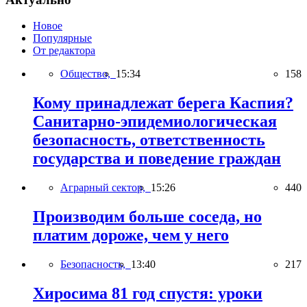
Новое
Популярные
От редактора
Общество,
15:34
158
Кому принадлежат берега Каспия?
Санитарно-эпидемиологическая
безопасность, ответственность
государства и поведение граждан
Аграрный сектор,
15:26
440
Производим больше соседа, но
платим дороже, чем у него
Безопасность,
13:40
217
Хиросима 81 год спустя: уроки