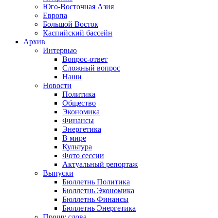
Юго-Восточная Азия
Европа
Большой Восток
Каспийский бассейн
Архив
Интервью
Вопрос-ответ
Сложный вопрос
Наши
Новости
Политика
Общество
Экономика
Финансы
Энергетика
В мире
Культура
Фото сессии
Актуальный репортаж
Выпуски
Бюллетнь Политика
Бюллетнь Экономика
Бюллетнь Финансы
Бюллетнь Энергетика
Прошу слова