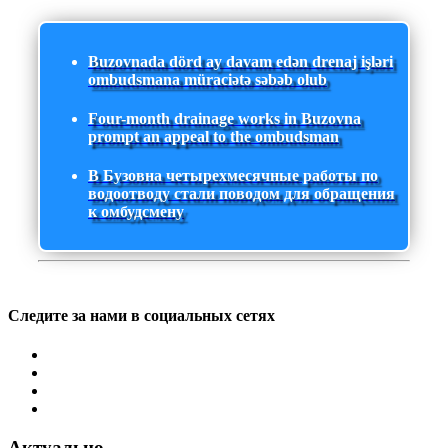
Buzovnada dörd ay davam edən drenaj işləri
ombudsmana müraciətə səbəb olub
Four-month drainage works in Buzovna
prompt an appeal to the ombudsman
В Бузовна четырехмесячные работы по
водоотводу стали поводом для обращения
к омбудсмену
Следите за нами в социальных сетях
Актуально