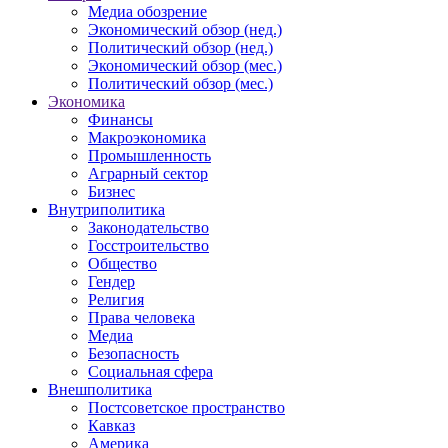
Медиа обозрение
Экономический обзор (нед.)
Политический обзор (нед.)
Экономический обзор (мес.)
Политический обзор (мес.)
Экономика
Финансы
Макроэкономика
Промышленность
Аграрный сектор
Бизнес
Внутриполитика
Законодательство
Госстроительство
Общество
Гендер
Религия
Права человека
Медиа
Безопасность
Социальная сфера
Внешполитика
Постсоветское пространство
Кавказ
Америка