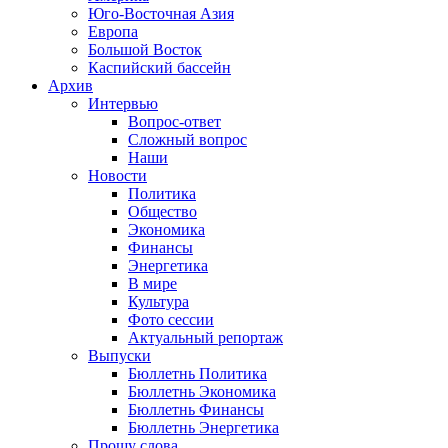
Юго-Восточная Азия
Европа
Большой Восток
Каспийский бассейн
Архив
Интервью
Вопрос-ответ
Сложный вопрос
Наши
Новости
Политика
Общество
Экономика
Финансы
Энергетика
В мире
Культура
Фото сессии
Актуальный репортаж
Выпуски
Бюллетнь Политика
Бюллетнь Экономика
Бюллетнь Финансы
Бюллетнь Энергетика
Прошу слова