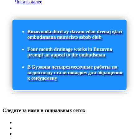
Читать далее
Buzovnada dörd ay davam edən drenaj işləri
ombudsmana müraciətə səbəb olub
Four-month drainage works in Buzovna
prompt an appeal to the ombudsman
В Бузовна четырехмесячные работы по
водоотводу стали поводом для обращения
к омбудсмену
Следите за нами в социальных сетях