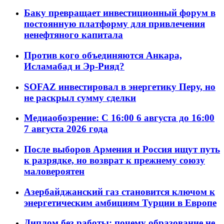
Баку превращает инвестиционный форум в
постоянную платформу для привлечения
ненефтяного капитала
Против кого объединяются Анкара,
Исламабад и Эр-Рияд?
SOFAZ инвестировал в энергетику Перу, но
не раскрыл сумму сделки
Медиаобозрение: С 16:00 6 августа до 16:00
7 августа 2026 года
После выборов Армения и Россия ищут путь
к разрядке, но возврат к прежнему союзу
маловероятен
Азербайджанский газ становится ключом к
энергетическим амбициям Турции в Европе
Диплом без работы: почему образование не