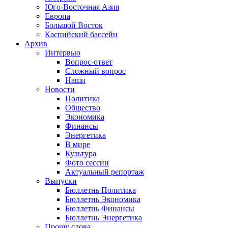
Юго-Восточная Азия
Европа
Большой Восток
Каспийский бассейн
Архив
Интервью
Вопрос-ответ
Сложный вопрос
Наши
Новости
Политика
Общество
Экономика
Финансы
Энергетика
В мире
Культура
Фото сессии
Актуальный репортаж
Выпуски
Бюллетнь Политика
Бюллетнь Экономика
Бюллетнь Финансы
Бюллетнь Энергетика
Прошу слова