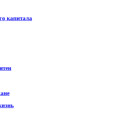
го капитала
ятен
жане
жизнь