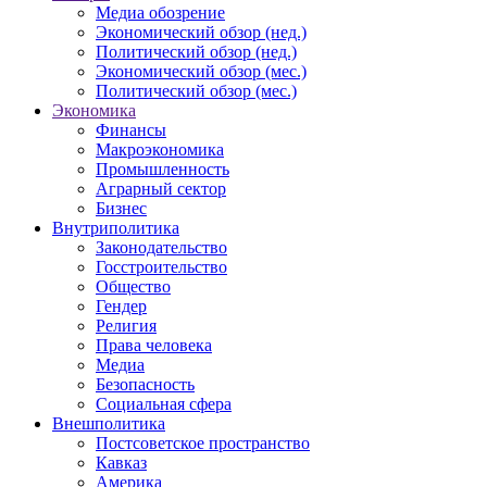
Медиа обозрение
Экономический обзор (нед.)
Политический обзор (нед.)
Экономический обзор (мес.)
Политический обзор (мес.)
Экономика
Финансы
Макроэкономика
Промышленность
Аграрный сектор
Бизнес
Внутриполитика
Законодательство
Госстроительство
Общество
Гендер
Религия
Права человека
Медиа
Безопасность
Социальная сфера
Внешполитика
Постсоветское пространство
Кавказ
Америка