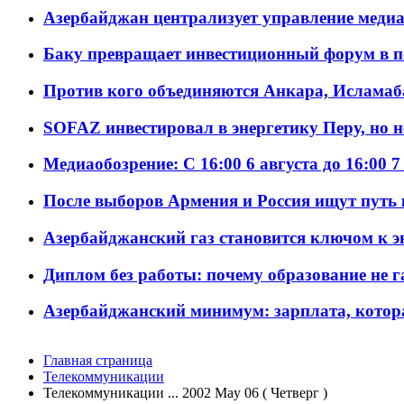
Азербайджан централизует управление меди
Баку превращает инвестиционный форум в п
Против кого объединяются Анкара, Исламаб
SOFAZ инвестировал в энергетику Перу, но 
Медиаобозрение: С 16:00 6 августа до 16:00 7
После выборов Армения и Россия ищут путь к
Азербайджанский газ становится ключом к 
Диплом без работы: почему образование не 
Азербайджанский минимум: зарплата, котор
Главная страница
Телекоммуникации
Телекоммуникации ... 2002 May 06 ( Четверг )