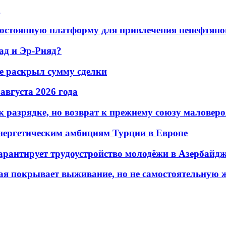
а
остоянную платформу для привлечения ненефтяно
ад и Эр-Рияд?
не раскрыл сумму сделки
 августа 2026 года
 разрядке, но возврат к прежнему союзу маловеро
энергетическим амбициям Турции в Европе
гарантирует трудоустройство молодёжи в Азербайд
ая покрывает выживание, но не самостоятельную 