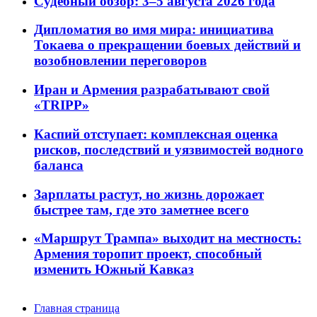
Судебный обзор: 3–5 августа 2026 года
Дипломатия во имя мира: инициатива
Токаева о прекращении боевых действий и
возобновлении переговоров
Иран и Армения разрабатывают свой
«TRIPP»
Каспий отступает: комплексная оценка
рисков, последствий и уязвимостей водного
баланса
Зарплаты растут, но жизнь дорожает
быстрее там, где это заметнее всего
«Маршрут Трампа» выходит на местность:
Армения торопит проект, способный
изменить Южный Кавказ
Главная страница