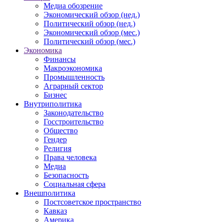
Медиа обозрение
Экономический обзор (нед.)
Политический обзор (нед.)
Экономический обзор (мес.)
Политический обзор (мес.)
Экономика
Финансы
Макроэкономика
Промышленность
Аграрный сектор
Бизнес
Внутриполитика
Законодательство
Госстроительство
Общество
Гендер
Религия
Права человека
Медиа
Безопасность
Социальная сфера
Внешполитика
Постсоветское пространство
Кавказ
Америка