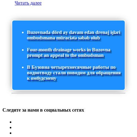
Читать далее
Buzovnada dörd ay davam edən drenaj işləri
ombudsmana müraciətə səbəb olub
Four-month drainage works in Buzovna
prompt an appeal to the ombudsman
В Бузовна четырехмесячные работы по
водоотводу стали поводом для обращения
к омбудсмену
Следите за нами в социальных сетях