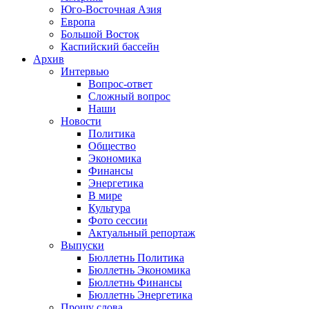
Юго-Восточная Азия
Европа
Большой Восток
Каспийский бассейн
Архив
Интервью
Вопрос-ответ
Сложный вопрос
Наши
Новости
Политика
Общество
Экономика
Финансы
Энергетика
В мире
Культура
Фото сессии
Актуальный репортаж
Выпуски
Бюллетнь Политика
Бюллетнь Экономика
Бюллетнь Финансы
Бюллетнь Энергетика
Прошу слова