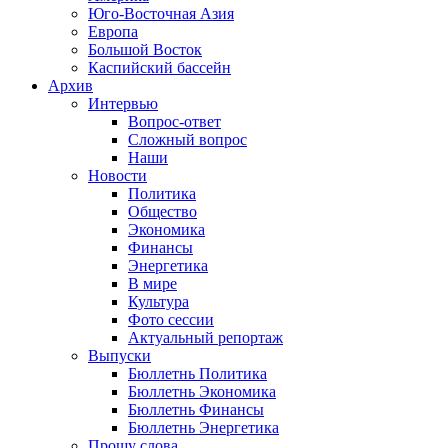
Юго-Восточная Азия
Европа
Большой Восток
Каспийский бассейн
Архив
Интервью
Вопрос-ответ
Сложный вопрос
Наши
Новости
Политика
Общество
Экономика
Финансы
Энергетика
В мире
Культура
Фото сессии
Актуальный репортаж
Выпуски
Бюллетнь Политика
Бюллетнь Экономика
Бюллетнь Финансы
Бюллетнь Энергетика
Прошу слова