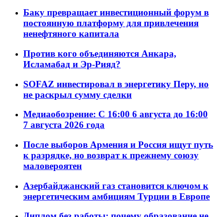
Баку превращает инвестиционный форум в
постоянную платформу для привлечения
ненефтяного капитала
Против кого объединяются Анкара,
Исламабад и Эр-Рияд?
SOFAZ инвестировал в энергетику Перу, но
не раскрыл сумму сделки
Медиаобозрение: С 16:00 6 августа до 16:00
7 августа 2026 года
После выборов Армения и Россия ищут путь
к разрядке, но возврат к прежнему союзу
маловероятен
Азербайджанский газ становится ключом к
энергетическим амбициям Турции в Европе
Диплом без работы: почему образование не