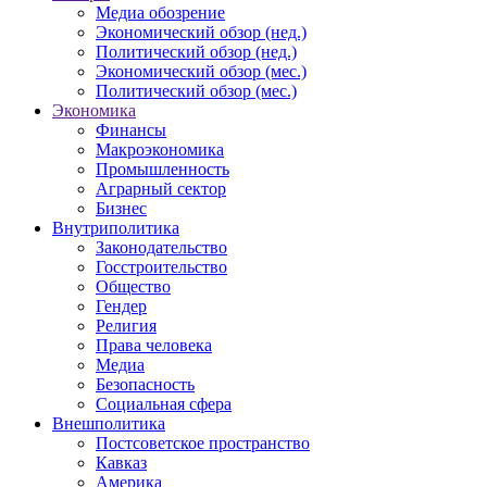
Медиа обозрение
Экономический обзор (нед.)
Политический обзор (нед.)
Экономический обзор (мес.)
Политический обзор (мес.)
Экономика
Финансы
Макроэкономика
Промышленность
Аграрный сектор
Бизнес
Внутриполитика
Законодательство
Госстроительство
Общество
Гендер
Религия
Права человека
Медиа
Безопасность
Социальная сфера
Внешполитика
Постсоветское пространство
Кавказ
Америка