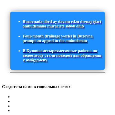
Buzovnada dörd ay davam edən drenaj işləri
ombudsmana müraciətə səbəb olub
Four-month drainage works in Buzovna
prompt an appeal to the ombudsman
В Бузовна четырехмесячные работы по
водоотводу стали поводом для обращения
к омбудсмену
Следите за нами в социальных сетях