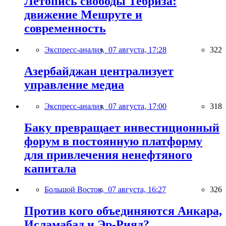
Летопись свободы Тебриза:
движение Мешруте и
современность
Экспресс-анализ,
07 августа, 17:28
322
Азербайджан централизует
управление медиа
Экспресс-анализ,
07 августа, 17:00
318
Баку превращает инвестиционный
форум в постоянную платформу
для привлечения ненефтяного
капитала
Большой Восток,
07 августа, 16:27
326
Против кого объединяются Анкара,
Исламабад и Эр-Рияд?