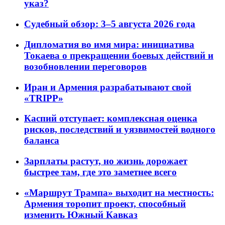
указ?
Судебный обзор: 3–5 августа 2026 года
Дипломатия во имя мира: инициатива
Токаева о прекращении боевых действий и
возобновлении переговоров
Иран и Армения разрабатывают свой
«TRIPP»
Каспий отступает: комплексная оценка
рисков, последствий и уязвимостей водного
баланса
Зарплаты растут, но жизнь дорожает
быстрее там, где это заметнее всего
«Маршрут Трампа» выходит на местность:
Армения торопит проект, способный
изменить Южный Кавказ