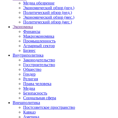
Медиа обозрение
Экономический обзор (нед.)
Политический обзор (нед.)
Экономический обзор (мес.)
Политический обзор (мес.)
Экономика
Финансы
Макроэкономика
Промышленность
Аграрный сектор
Бизнес
Внутриполитика
Законодательство
Госстроительство
Общество
Гендер
Религия
Права человека
Медиа
Безопасность
Социальная сфера
Внешполитика
Постсоветское пространство
Кавказ
Америка