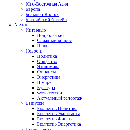
Юго-Восточная Азия
Европа
Большой Восток
Каспийский бассейн
Архив
Интервью
Вопрос-ответ
Сложный вопрос
Наши
Новости
Политика
Общество
Экономика
Финансы
Энергетика
В мире
Культура
Фото сессии
Актуальный репортаж
Выпуски
Бюллетнь Политика
Бюллетнь Экономика
Бюллетнь Финансы
Бюллетнь Энергетика
Прошу слова