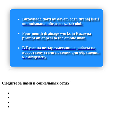
Buzovnada dörd ay davam edən drenaj işləri
ombudsmana müraciətə səbəb olub
Four-month drainage works in Buzovna
prompt an appeal to the ombudsman
В Бузовна четырехмесячные работы по
водоотводу стали поводом для обращения
к омбудсмену
Следите за нами в социальных сетях