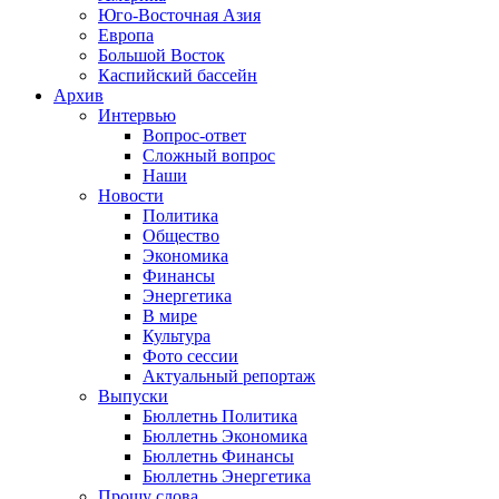
Юго-Восточная Азия
Европа
Большой Восток
Каспийский бассейн
Архив
Интервью
Вопрос-ответ
Сложный вопрос
Наши
Новости
Политика
Общество
Экономика
Финансы
Энергетика
В мире
Культура
Фото сессии
Актуальный репортаж
Выпуски
Бюллетнь Политика
Бюллетнь Экономика
Бюллетнь Финансы
Бюллетнь Энергетика
Прошу слова