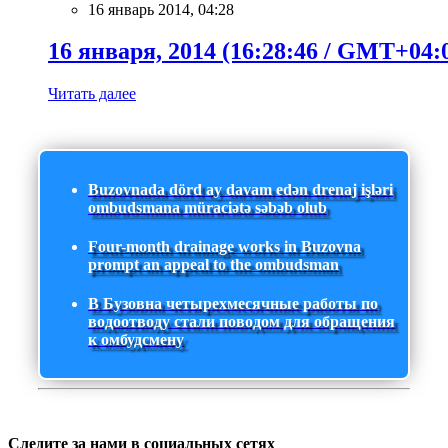
16 январь 2014, 04:28
16 января, 2014 (16:28:46 / GMT+04:
Читать далее
Buzovnada dörd ay davam edən drenaj işləri
ombudsmana müraciətə səbəb olub
Four-month drainage works in Buzovna
prompt an appeal to the ombudsman
В Бузовна четырехмесячные работы по
водоотводу стали поводом для обращения
к омбудсмену
Следите за нами в социальных сетях