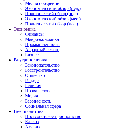
Медиа обозрение
Экономический обзор (нед.)
Политический обзор (нед.)
Экономический обзор (мес.)
Политический обзор (мес.)
Экономика
Финансы
Макроэкономика
Промышленность
Аграрный сектор
Бизнес
Внутриполитика
Законодательство
Госстроительство
Общество
Гендер
Религия
Права человека
Медиа
Безопасность
Социальная сфера
Внешполитика
Постсоветское пространство
Кавказ
Америка