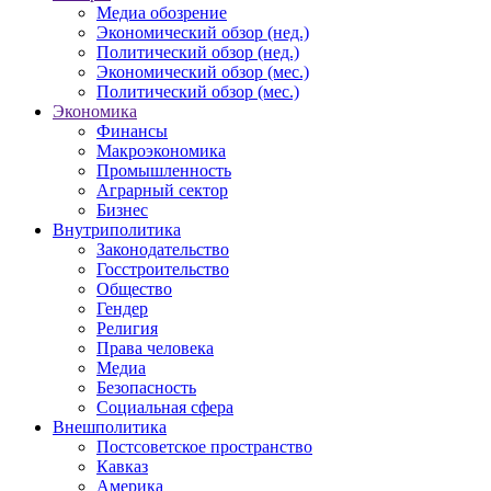
Медиа обозрение
Экономический обзор (нед.)
Политический обзор (нед.)
Экономический обзор (мес.)
Политический обзор (мес.)
Экономика
Финансы
Макроэкономика
Промышленность
Аграрный сектор
Бизнес
Внутриполитика
Законодательство
Госстроительство
Общество
Гендер
Религия
Права человека
Медиа
Безопасность
Социальная сфера
Внешполитика
Постсоветское пространство
Кавказ
Америка