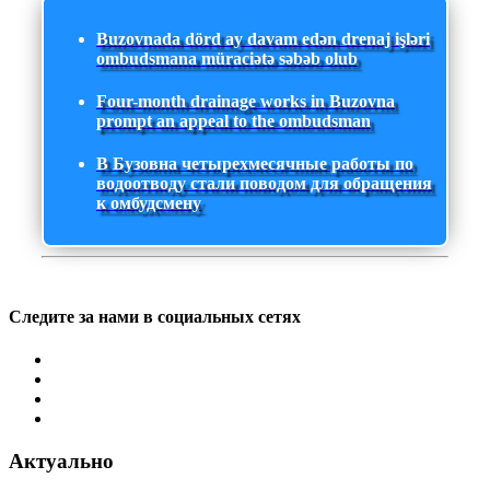
Buzovnada dörd ay davam edən drenaj işləri
ombudsmana müraciətə səbəb olub
Four-month drainage works in Buzovna
prompt an appeal to the ombudsman
В Бузовна четырехмесячные работы по
водоотводу стали поводом для обращения
к омбудсмену
Следите за нами в социальных сетях
Актуально