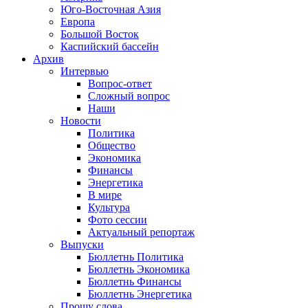
Юго-Восточная Азия
Европа
Большой Восток
Каспийский бассейн
Архив
Интервью
Вопрос-ответ
Сложный вопрос
Наши
Новости
Политика
Общество
Экономика
Финансы
Энергетика
В мире
Культура
Фото сессии
Актуальный репортаж
Выпуски
Бюллетнь Политика
Бюллетнь Экономика
Бюллетнь Финансы
Бюллетнь Энергетика
Прошу слова