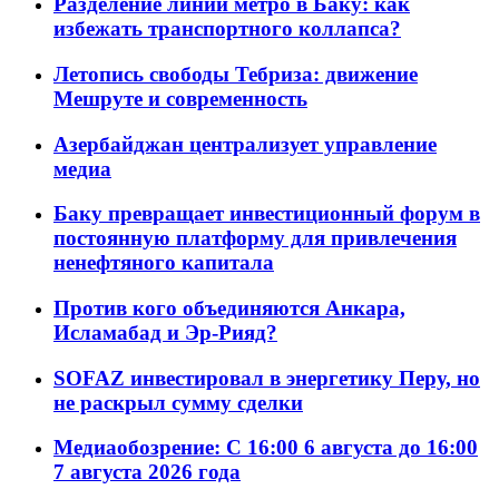
Разделение линий метро в Баку: как
избежать транспортного коллапса?
Летопись свободы Тебриза: движение
Мешруте и современность
Азербайджан централизует управление
медиа
Баку превращает инвестиционный форум в
постоянную платформу для привлечения
ненефтяного капитала
Против кого объединяются Анкара,
Исламабад и Эр-Рияд?
SOFAZ инвестировал в энергетику Перу, но
не раскрыл сумму сделки
Медиаобозрение: С 16:00 6 августа до 16:00
7 августа 2026 года