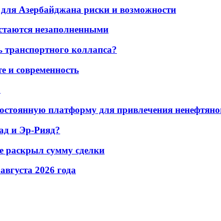
для Азербайджана риски и возможности
остаются незаполненными
ь транспортного коллапса?
е и современность
а
остоянную платформу для привлечения ненефтяно
ад и Эр-Рияд?
не раскрыл сумму сделки
 августа 2026 года