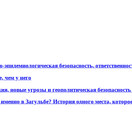
эпидемиологическая безопасность, ответственност
, чем у него
жия, новые угрозы и геополитическая безопасност
именно в Загульбе? История одного места, которо