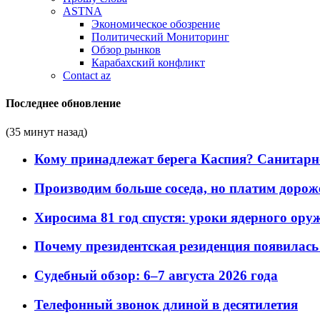
ASTNA
Экономическое обозрение
Политический Мониторинг
Обзор рынков
Карабахский конфликт
Contact az
Последнее обновление
(35 минут назад)
Кому принадлежат берега Каспия? Санитарно-
Производим больше соседа, но платим дороже
Хиросима 81 год спустя: уроки ядерного ору
Почему президентская резиденция появилась 
Судебный обзор: 6–7 августа 2026 года
Телефонный звонок длиной в десятилетия