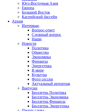
Юго-Восточная Азия
Европа
Большой Восток
Каспийский бассейн
Архив
Интервью
Вопрос-ответ
Сложный вопрос
Наши
Новости
Политика
Общество
Экономика
Финансы
Энергетика
В мире
Культура
Фото сессии
Актуальный репортаж
Выпуски
Бюллетнь Политика
Бюллетнь Экономика
Бюллетнь Финансы
Бюллетнь Энергетика
Прошу слова