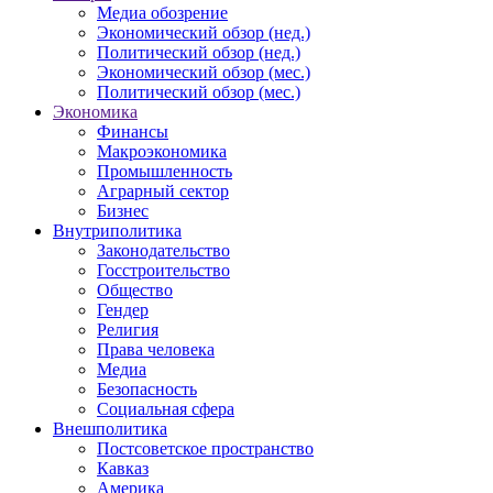
Медиа обозрение
Экономический обзор (нед.)
Политический обзор (нед.)
Экономический обзор (мес.)
Политический обзор (мес.)
Экономика
Финансы
Макроэкономика
Промышленность
Аграрный сектор
Бизнес
Внутриполитика
Законодательство
Госстроительство
Общество
Гендер
Религия
Права человека
Медиа
Безопасность
Социальная сфера
Внешполитика
Постсоветское пространство
Кавказ
Америка