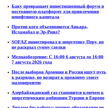
Баку превращает инвестиционный форум в
постоянную платформу для привлечения
ненефтяного капитала
Против кого объединяются Анкара,
Исламабад и Эр-Рияд?
SOFAZ инвестировал в энергетику Перу, но
не раскрыл сумму сделки
Медиаобозрение: С 16:00 6 августа до 16:00
7 августа 2026 года
После выборов Армения и Россия ищут путь
к разрядке, но возврат к прежнему союзу
маловероятен
Азербайджанский газ становится ключом к
энергетическим амбициям Турции в Европе
Диплом без работы: почему образование не