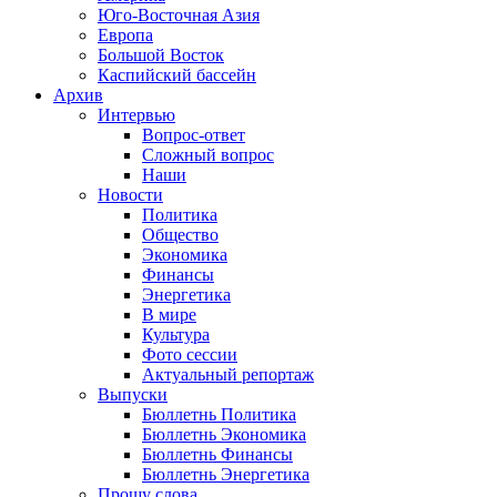
Юго-Восточная Азия
Европа
Большой Восток
Каспийский бассейн
Архив
Интервью
Вопрос-ответ
Сложный вопрос
Наши
Новости
Политика
Общество
Экономика
Финансы
Энергетика
В мире
Культура
Фото сессии
Актуальный репортаж
Выпуски
Бюллетнь Политика
Бюллетнь Экономика
Бюллетнь Финансы
Бюллетнь Энергетика
Прошу слова