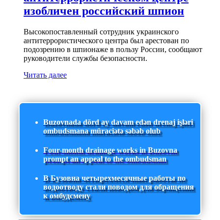
изобличен российский шпион
Высокопоставленный сотрудник украинского
антитеррористического центра был арестован по
подозрению в шпионаже в пользу России, сообщают
руководители службы безопасности.
Читать далее
Buzovnada dörd ay davam edən drenaj işləri
ombudsmana müraciətə səbəb olub
Four-month drainage works in Buzovna
prompt an appeal to the ombudsman
В Бузовна четырехмесячные работы по
водоотводу стали поводом для обращения
к омбудсмену