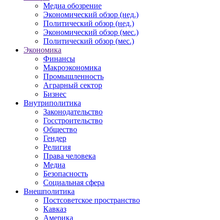
Медиа обозрение
Экономический обзор (нед.)
Политический обзор (нед.)
Экономический обзор (мес.)
Политический обзор (мес.)
Экономика
Финансы
Макроэкономика
Промышленность
Аграрный сектор
Бизнес
Внутриполитика
Законодательство
Госстроительство
Общество
Гендер
Религия
Права человека
Медиа
Безопасность
Социальная сфера
Внешполитика
Постсоветское пространство
Кавказ
Америка