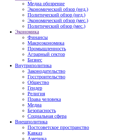
Медиа обозрение
Экономический обзор (нед.)
Политический обзор (нед.)
Экономический обзор (мес.)
Политический обзор (мес.)
Экономика
Финансы
Макроэкономика
Промышленность
Аграрный сектор
Бизнес
Внутриполитика
Законодательство
Госстроительство
Общество
Гендер
Религия
Права человека
Медиа
Безопасность
Социальная сфера
Внешполитика
Постсоветское пространство
Кавказ
Америка