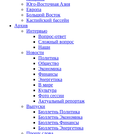
Юго-Восточная Азия
Европа
Большой Восток
Каспийский бассейн
Архив
Интервью
Вопрос-ответ
Сложный вопрос
Наши
Новости
Политика
Общество
Экономика
Финансы
Энергетика
В мире
Культура
Фото сессии
Актуальный репортаж
Выпуски
Бюллетнь Политика
Бюллетнь Экономика
Бюллетнь Финансы
Бюллетнь Энергетика
Прошу слова