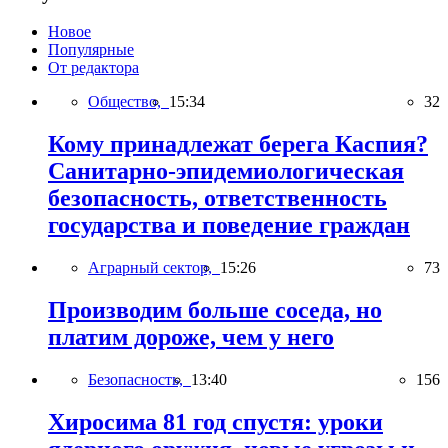
Новое
Популярные
От редактора
Общество,
15:34
32
Кому принадлежат берега Каспия?
Санитарно-эпидемиологическая
безопасность, ответственность
государства и поведение граждан
Аграрный сектор,
15:26
73
Производим больше соседа, но
платим дороже, чем у него
Безопасность,
13:40
156
Хиросима 81 год спустя: уроки