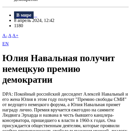
В мире
8 апрель 2024, 12:42
1180
A-
A
A+
EN
Юлия Навальная получит
немецкую премию
демократии
DPA: Покойный российский диссидент Алексей Навальный и
его жена Юлия в этом году получат "Премию свободы СМИ"
от ведущего немецкого форума, а Юлия Навальная примет
награду лично. Премия вручается ежегодно на саммите
Людвига Эрхарда и названа в честь бывшего канцлера-
консерватора, пришедшего к власти в 1960-х годах. Она
присуждается общественным деятелям, которые проявили
особую приверженность свободе выражения мнений, диалогу