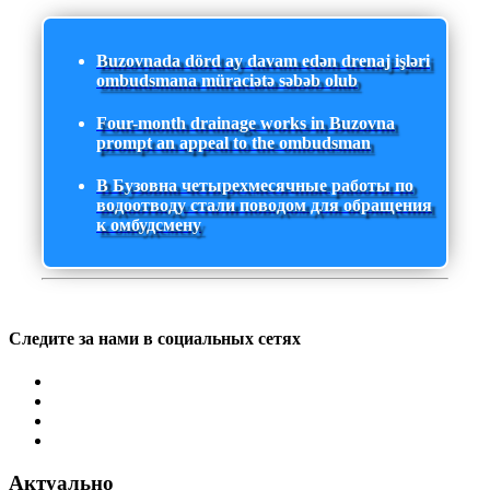
Buzovnada dörd ay davam edən drenaj işləri
ombudsmana müraciətə səbəb olub
Four-month drainage works in Buzovna
prompt an appeal to the ombudsman
В Бузовна четырехмесячные работы по
водоотводу стали поводом для обращения
к омбудсмену
Следите за нами в социальных сетях
Актуально