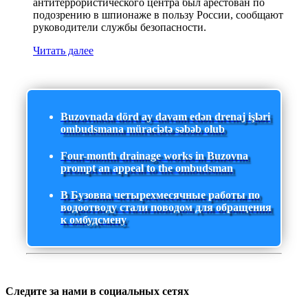
антитеррористического центра был арестован по
подозрению в шпионаже в пользу России, сообщают
руководители службы безопасности.
Читать далее
Buzovnada dörd ay davam edən drenaj işləri
ombudsmana müraciətə səbəb olub
Four-month drainage works in Buzovna
prompt an appeal to the ombudsman
В Бузовна четырехмесячные работы по
водоотводу стали поводом для обращения
к омбудсмену
Следите за нами в социальных сетях