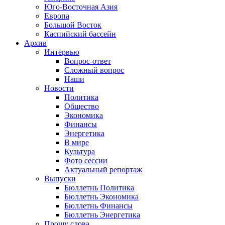
Юго-Восточная Азия
Европа
Большой Восток
Каспийский бассейн
Архив
Интервью
Вопрос-ответ
Сложный вопрос
Наши
Новости
Политика
Общество
Экономика
Финансы
Энергетика
В мире
Культура
Фото сессии
Актуальный репортаж
Выпуски
Бюллетнь Политика
Бюллетнь Экономика
Бюллетнь Финансы
Бюллетнь Энергетика
Прошу слова