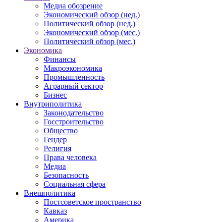
Медиа обозрение
Экономический обзор (нед.)
Политический обзор (нед.)
Экономический обзор (мес.)
Политический обзор (мес.)
Экономика
Финансы
Макроэкономика
Промышленность
Аграрный сектор
Бизнес
Внутриполитика
Законодательство
Госстроительство
Общество
Гендер
Религия
Права человека
Медиа
Безопасность
Социальная сфера
Внешполитика
Постсоветское пространство
Кавказ
Америка