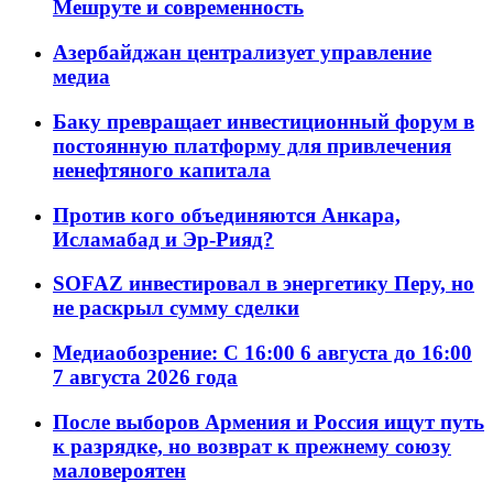
Мешруте и современность
Азербайджан централизует управление
медиа
Баку превращает инвестиционный форум в
постоянную платформу для привлечения
ненефтяного капитала
Против кого объединяются Анкара,
Исламабад и Эр-Рияд?
SOFAZ инвестировал в энергетику Перу, но
не раскрыл сумму сделки
Медиаобозрение: С 16:00 6 августа до 16:00
7 августа 2026 года
После выборов Армения и Россия ищут путь
к разрядке, но возврат к прежнему союзу
маловероятен