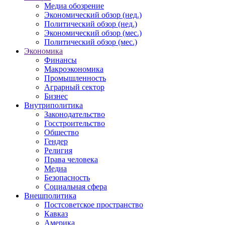
Медиа обозрение
Экономический обзор (нед.)
Политический обзор (нед.)
Экономический обзор (мес.)
Политический обзор (мес.)
Экономика
Финансы
Макроэкономика
Промышленность
Аграрный сектор
Бизнес
Внутриполитика
Законодательство
Госстроительство
Общество
Гендер
Религия
Права человека
Медиа
Безопасность
Социальная сфера
Внешполитика
Постсоветское пространство
Кавказ
Америка