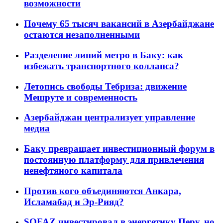
возможности
Почему 65 тысяч вакансий в Азербайджане
остаются незаполненными
Разделение линий метро в Баку: как
избежать транспортного коллапса?
Летопись свободы Тебриза: движение
Мешруте и современность
Азербайджан централизует управление
медиа
Баку превращает инвестиционный форум в
постоянную платформу для привлечения
ненефтяного капитала
Против кого объединяются Анкара,
Исламабад и Эр-Рияд?
SOFAZ инвестировал в энергетику Перу, но