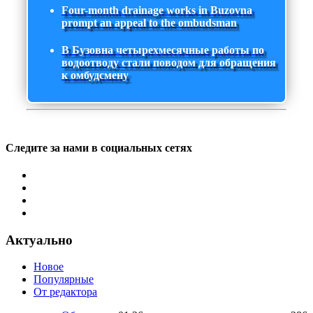
Four-month drainage works in Buzovna
prompt an appeal to the ombudsman
В Бузовна четырехмесячные работы по
водоотводу стали поводом для обращения
к омбудсмену
Следите за нами в социальных сетях
Актуально
Новое
Популярные
От редактора