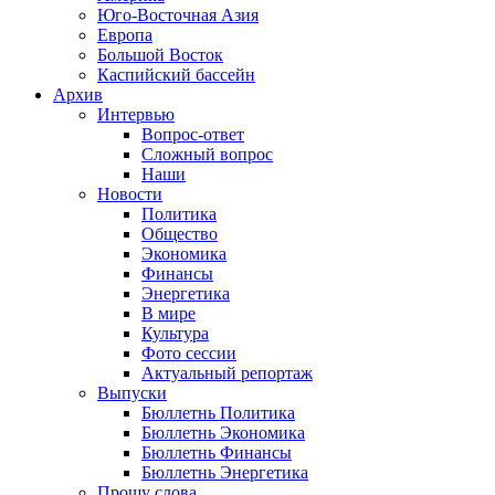
Юго-Восточная Азия
Европа
Большой Восток
Каспийский бассейн
Архив
Интервью
Вопрос-ответ
Сложный вопрос
Наши
Новости
Политика
Общество
Экономика
Финансы
Энергетика
В мире
Культура
Фото сессии
Актуальный репортаж
Выпуски
Бюллетнь Политика
Бюллетнь Экономика
Бюллетнь Финансы
Бюллетнь Энергетика
Прошу слова