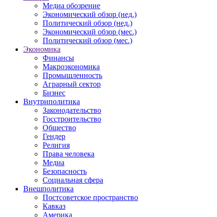
Медиа обозрение
Экономический обзор (нед.)
Политический обзор (нед.)
Экономический обзор (мес.)
Политический обзор (мес.)
Экономика
Финансы
Макроэкономика
Промышленность
Аграрный сектор
Бизнес
Внутриполитика
Законодательство
Госстроительство
Общество
Гендер
Религия
Права человека
Медиа
Безопасность
Социальная сфера
Внешполитика
Постсоветское пространство
Кавказ
Америка