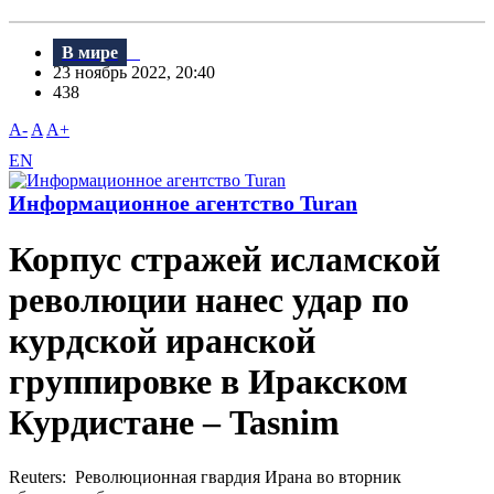
В мире
23 ноябрь 2022, 20:40
438
A-
A
A+
EN
Информационное агентство Turan
Корпус стражей исламской
революции нанес удар по
курдской иранской
группировке в Иракском
Курдистане – Tasnim
Reuters: Революционная гвардия Ирана во вторник