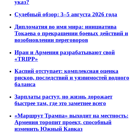
указ?
Судебный обзор: 3–5 августа 2026 года
Дипломатия во имя мира: инициатива
Токаева о прекращении боевых действий и
возобновлении переговоров
Иран и Армения разрабатывают свой
«TRIPP»
Каспий отступает: комплексная оценка
рисков, последствий и уязвимостей водного
баланса
Зарплаты растут, но жизнь дорожает
быстрее там, где это заметнее всего
«Маршрут Трампа» выходит на местность:
Армения торопит проект, способный
изменить Южный Кавказ