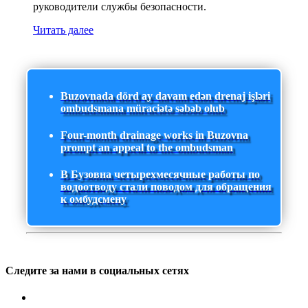
руководители службы безопасности.
Читать далее
Buzovnada dörd ay davam edən drenaj işləri
ombudsmana müraciətə səbəb olub
Four-month drainage works in Buzovna
prompt an appeal to the ombudsman
В Бузовна четырехмесячные работы по
водоотводу стали поводом для обращения
к омбудсмену
Следите за нами в социальных сетях