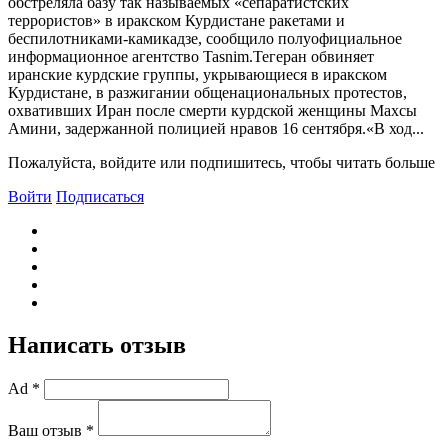
обстреляла базу так называемых «сепаратистских
террористов» в иракском Курдистане ракетами и
беспилотниками-камикадзе, сообщило полуофициальное
информационное агентство Tasnim.Тегеран обвиняет
иранские курдские группы, укрывающиеся в иракском
Курдистане, в разжигании общенациональных протестов,
охвативших Иран после смерти курдской женщины Махсы
Амини, задержанной полицией нравов 16 сентября.«В ход...
Пожалуйста, войдите или подпишитесь, чтобы читать больше
Войти
Подписаться
Написать отзыв
Ad *
Ваш отзыв *