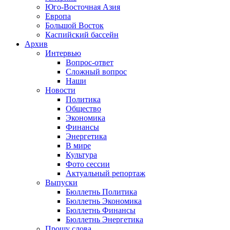
Юго-Восточная Азия
Европа
Большой Восток
Каспийский бассейн
Архив
Интервью
Вопрос-ответ
Сложный вопрос
Наши
Новости
Политика
Общество
Экономика
Финансы
Энергетика
В мире
Культура
Фото сессии
Актуальный репортаж
Выпуски
Бюллетнь Политика
Бюллетнь Экономика
Бюллетнь Финансы
Бюллетнь Энергетика
Прошу слова