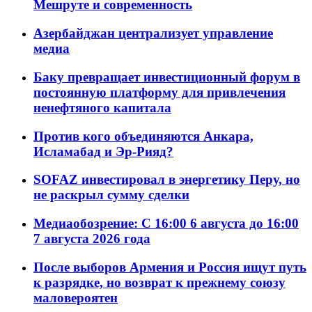
Мешруте и современность
Азербайджан централизует управление
медиа
Баку превращает инвестиционный форум в
постоянную платформу для привлечения
ненефтяного капитала
Против кого объединяются Анкара,
Исламабад и Эр-Рияд?
SOFAZ инвестировал в энергетику Перу, но
не раскрыл сумму сделки
Медиаобозрение: С 16:00 6 августа до 16:00
7 августа 2026 года
После выборов Армения и Россия ищут путь
к разрядке, но возврат к прежнему союзу
маловероятен