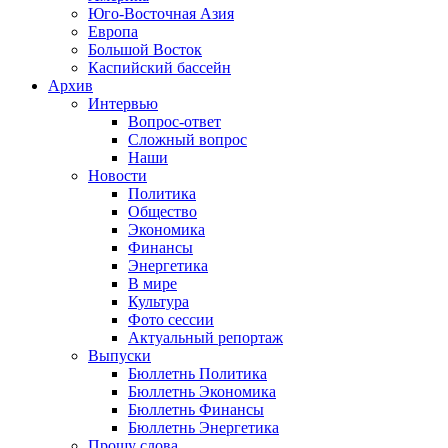
Юго-Восточная Азия
Европа
Большой Восток
Каспийский бассейн
Архив
Интервью
Вопрос-ответ
Сложный вопрос
Наши
Новости
Политика
Общество
Экономика
Финансы
Энергетика
В мире
Культура
Фото сессии
Актуальный репортаж
Выпуски
Бюллетнь Политика
Бюллетнь Экономика
Бюллетнь Финансы
Бюллетнь Энергетика
Прошу слова