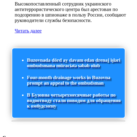
Высокопоставленный сотрудник украинского
антитеррористического центра был арестован по
подозрению в шпионаже в пользу России, сообщают
руководители службы безопасности.
Читать далее
Buzovnada dörd ay davam edən drenaj işləri
ombudsmana müraciətə səbəb olub
Four-month drainage works in Buzovna
prompt an appeal to the ombudsman
В Бузовна четырехмесячные работы по
водоотводу стали поводом для обращения
к омбудсмену