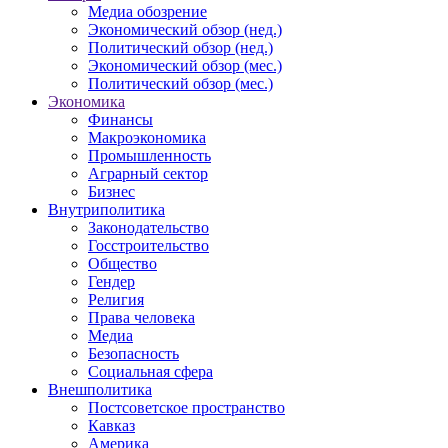
Медиа обозрение
Экономический обзор (нед.)
Политический обзор (нед.)
Экономический обзор (мес.)
Политический обзор (мес.)
Экономика
Финансы
Макроэкономика
Промышленность
Аграрный сектор
Бизнес
Внутриполитика
Законодательство
Госстроительство
Общество
Гендер
Религия
Права человека
Медиа
Безопасность
Социальная сфера
Внешполитика
Постсоветское пространство
Кавказ
Америка