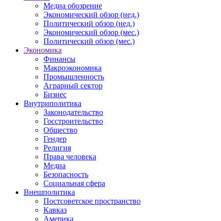
Медиа обозрение
Экономический обзор (нед.)
Политический обзор (нед.)
Экономический обзор (мес.)
Политический обзор (мес.)
Экономика
Финансы
Макроэкономика
Промышленность
Аграрный сектор
Бизнес
Внутриполитика
Законодательство
Госстроительство
Общество
Гендер
Религия
Права человека
Медиа
Безопасность
Социальная сфера
Внешполитика
Постсоветское пространство
Кавказ
Америка