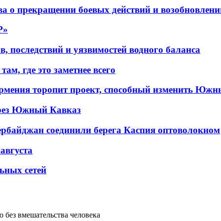
а о прекращении боевых действий и возобновлени
P»
в, последствий и уязвимостей водного баланса
ам, где это заметнее всего
рмения торопит проект, способный изменить Южн
рез Южный Кавказ
ербайджан соединили берега Каспия оптоволокном
 августа
льных сетей
о без вмешательства человека