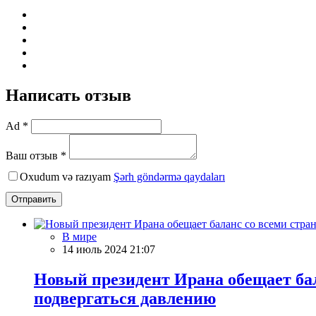
Написать отзыв
Ad *
Ваш отзыв *
Oxudum və razıyam
Şərh göndərmə qaydaları
Отправить
В мире
14 июль 2024 21:07
Новый президент Ирана обещает бал
подвергаться давлению