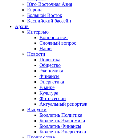
Юго-Восточная Азия
Европа
Большой Восток
Каспийский бассейн
Архив
Интервью
Вопрос-ответ
Сложный вопрос
Наши
Новости
Политика
Общество
Экономика
Финансы
Энергетика
В мире
Культура
Фото сессии
Актуальный репортаж
Выпуски
Бюллетнь Политика
Бюллетнь Экономика
Бюллетнь Финансы
Бюллетнь Энергетика
Прошу слова