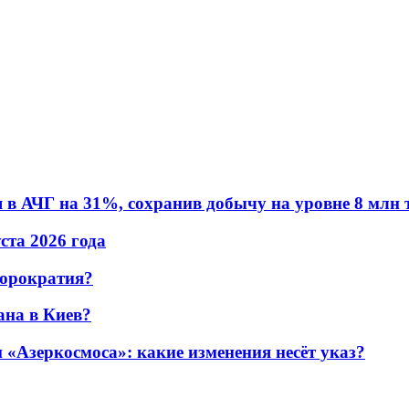
в АЧГ на 31%, сохранив добычу на уровне 8 млн 
уста 2026 года
бюрократия?
ана в Киев?
«Азеркосмоса»: какие изменения несёт указ?