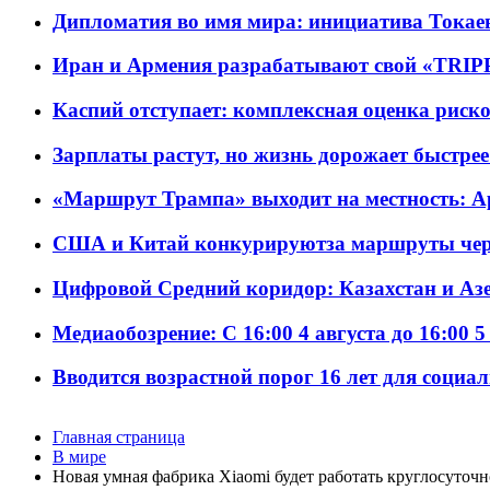
Дипломатия во имя мира: инициатива Токаев
Иран и Армения разрабатывают свой «TRIP
Каспий отступает: комплексная оценка риско
Зарплаты растут, но жизнь дорожает быстрее т
«Маршрут Трампа» выходит на местность: А
США и Китай конкурируютза маршруты че
Цифровой Средний коридор: Казахстан и Аз
Медиаобозрение: С 16:00 4 августа до 16:00 5
Вводится возрастной порог 16 лет для социа
Главная страница
В мире
Новая умная фабрика Xiaomi будет работать круглосуточн