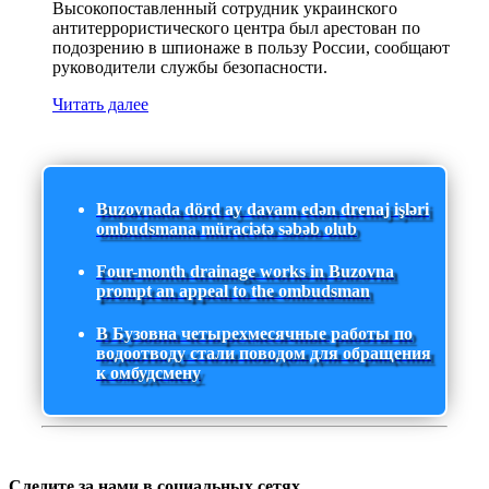
Высокопоставленный сотрудник украинского
антитеррористического центра был арестован по
подозрению в шпионаже в пользу России, сообщают
руководители службы безопасности.
Читать далее
Buzovnada dörd ay davam edən drenaj işləri
ombudsmana müraciətə səbəb olub
Four-month drainage works in Buzovna
prompt an appeal to the ombudsman
В Бузовна четырехмесячные работы по
водоотводу стали поводом для обращения
к омбудсмену
Следите за нами в социальных сетях