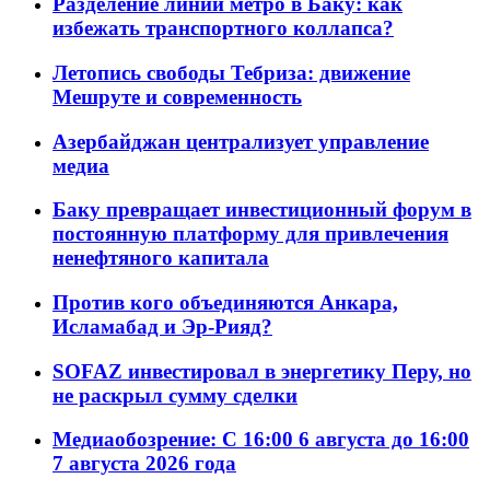
Разделение линий метро в Баку: как
избежать транспортного коллапса?
Летопись свободы Тебриза: движение
Мешруте и современность
Азербайджан централизует управление
медиа
Баку превращает инвестиционный форум в
постоянную платформу для привлечения
ненефтяного капитала
Против кого объединяются Анкара,
Исламабад и Эр-Рияд?
SOFAZ инвестировал в энергетику Перу, но
не раскрыл сумму сделки
Медиаобозрение: С 16:00 6 августа до 16:00
7 августа 2026 года