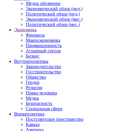
Медиа обозрение
Экономический обзор (нед.)
Политический обзор (нед.)
Экономический обзор (мес.)
Политический обзор (мес.)
Экономика
Финансы
Макроэкономика
Промышленность
Аграрный сектор
Бизнес
Внутриполитика
Законодательство
Госстроительство
Общество
Гендер
Религия
Права человека
Медиа
Безопасность
Социальная сфера
Внешполитика
Постсоветское пространство
Кавказ
Америка