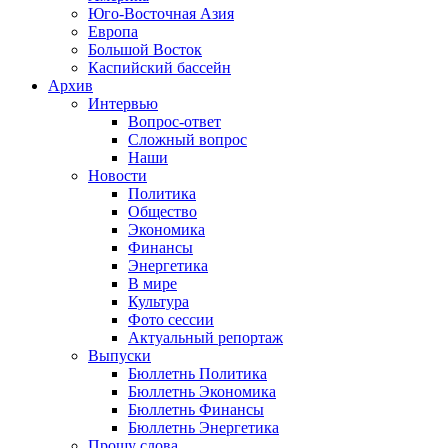
Юго-Восточная Азия
Европа
Большой Восток
Каспийский бассейн
Архив
Интервью
Вопрос-ответ
Сложный вопрос
Наши
Новости
Политика
Общество
Экономика
Финансы
Энергетика
В мире
Культура
Фото сессии
Актуальный репортаж
Выпуски
Бюллетнь Политика
Бюллетнь Экономика
Бюллетнь Финансы
Бюллетнь Энергетика
Прошу слова