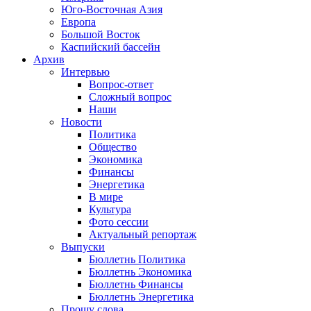
Юго-Восточная Азия
Европа
Большой Восток
Каспийский бассейн
Архив
Интервью
Вопрос-ответ
Сложный вопрос
Наши
Новости
Политика
Общество
Экономика
Финансы
Энергетика
В мире
Культура
Фото сессии
Актуальный репортаж
Выпуски
Бюллетнь Политика
Бюллетнь Экономика
Бюллетнь Финансы
Бюллетнь Энергетика
Прошу слова