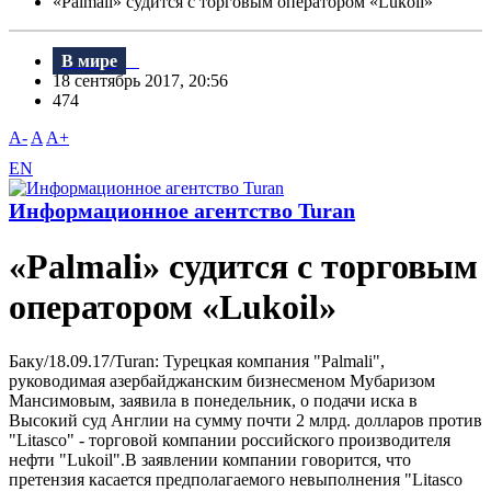
«Palmali» судится с торговым оператором «Lukoil»
В мире
18 сентябрь 2017, 20:56
474
A-
A
A+
EN
Информационное агентство Turan
«Palmali» судится с торговым
оператором «Lukoil»
Баку/18.09.17/Turan: Турецкая компания "Palmali",
руководимая азербайджанским бизнесменом Мубаризом
Мансимовым, заявила в понедельник, о подачи иска в
Bысокий суд Англии на сумму почти 2 млрд. долларов против
"Litasco" - торговой компании российского производителя
нефти "Lukoil".B заявлении компании говорится, что
претензия касается предполагаемого невыполнения "Litasco