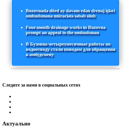
Buzovnada dörd ay davam edən drenaj işləri
ombudsmana müraciətə səbəb olub
Four-month drainage works in Buzovna
prompt an appeal to the ombudsman
В Бузовна четырехмесячные работы по
водоотводу стали поводом для обращения
к омбудсмену
Следите за нами в социальных сетях
Актуально