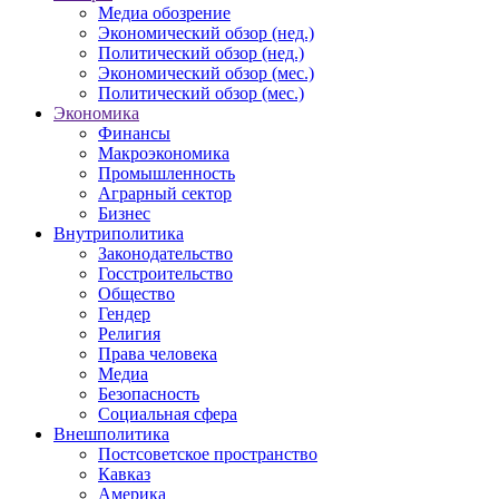
Медиа обозрение
Экономический обзор (нед.)
Политический обзор (нед.)
Экономический обзор (мес.)
Политический обзор (мес.)
Экономика
Финансы
Макроэкономика
Промышленность
Аграрный сектор
Бизнес
Внутриполитика
Законодательство
Госстроительство
Общество
Гендер
Религия
Права человека
Медиа
Безопасность
Социальная сфера
Внешполитика
Постсоветское пространство
Кавказ
Америка