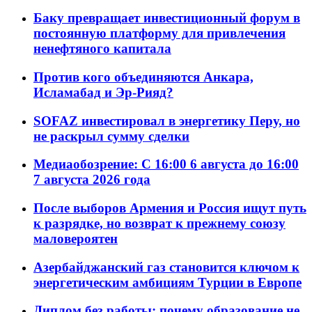
Баку превращает инвестиционный форум в
постоянную платформу для привлечения
ненефтяного капитала
Против кого объединяются Анкара,
Исламабад и Эр-Рияд?
SOFAZ инвестировал в энергетику Перу, но
не раскрыл сумму сделки
Медиаобозрение: С 16:00 6 августа до 16:00
7 августа 2026 года
После выборов Армения и Россия ищут путь
к разрядке, но возврат к прежнему союзу
маловероятен
Азербайджанский газ становится ключом к
энергетическим амбициям Турции в Европе
Диплом без работы: почему образование не