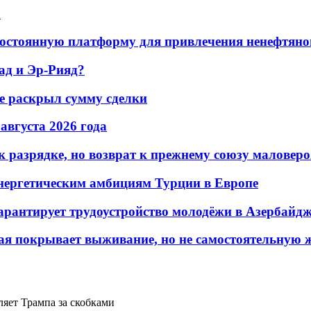
а
остоянную платформу для привлечения ненефтяно
ад и Эр-Рияд?
не раскрыл сумму сделки
 августа 2026 года
 разрядке, но возврат к прежнему союзу маловеро
энергетическим амбициям Турции в Европе
гарантирует трудоустройство молодёжи в Азербайд
ая покрывает выживание, но не самостоятельную 
яет Трампа за скобками