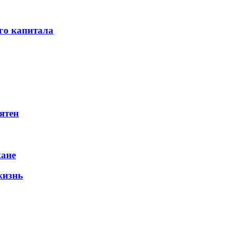
го капитала
ятен
жане
жизнь