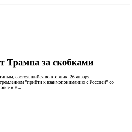
т Трампа за скобками
иным, состоявшийся во вторник, 26 января,
стремлением "прийти к взаимопониманию с Россией" со
nde в В...