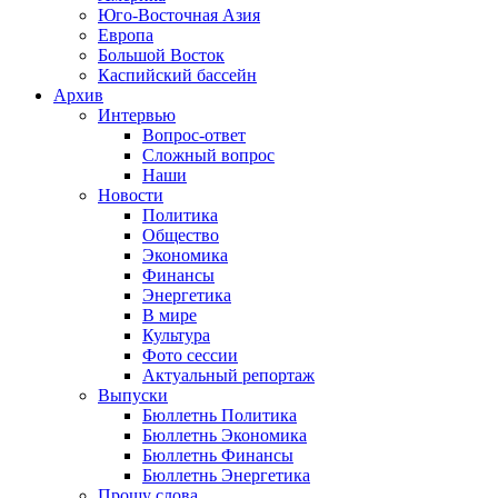
Юго-Восточная Азия
Европа
Большой Восток
Каспийский бассейн
Архив
Интервью
Вопрос-ответ
Сложный вопрос
Наши
Новости
Политика
Общество
Экономика
Финансы
Энергетика
В мире
Культура
Фото сессии
Актуальный репортаж
Выпуски
Бюллетнь Политика
Бюллетнь Экономика
Бюллетнь Финансы
Бюллетнь Энергетика
Прошу слова