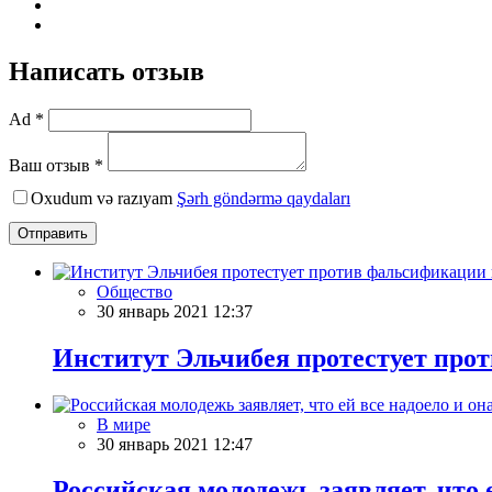
Написать отзыв
Ad *
Ваш отзыв *
Oxudum və razıyam
Şərh göndərmə qaydaları
Отправить
Общество
30 январь 2021 12:37
Институт Эльчибея протестует про
В мире
30 январь 2021 12:47
Российская молодежь заявляет, что е