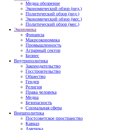
Медиа обозрение
Экономический обзор (нед.)
Политический обзор (нед.)
Экономический обзор (мес.)
Политический обзор (мес.)
Экономика
Финансы
Макроэкономика
Промышленность
Аграрный сектор
Бизнес
Внутриполитика
Законодательство
Госстроительство
Общество
Гендер
Религия
Права человека
Медиа
Безопасность
Социальная сфера
Внешполитика
Постсоветское пространство
Кавказ
Америка