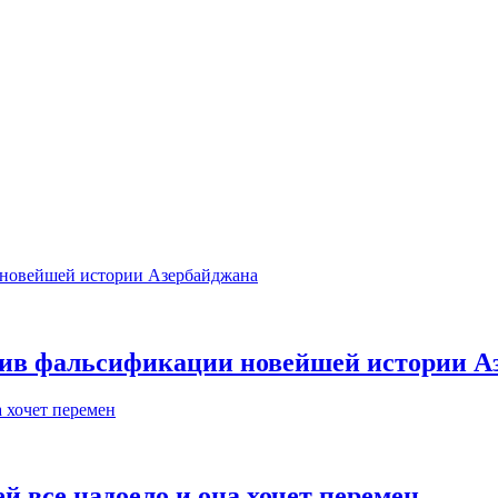
тив фальсификации новейшей истории А
й все надоело и она хочет перемен