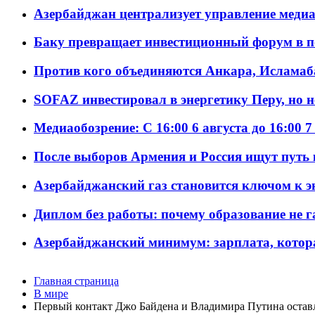
Азербайджан централизует управление меди
Баку превращает инвестиционный форум в п
Против кого объединяются Анкара, Исламаб
SOFAZ инвестировал в энергетику Перу, но 
Медиаобозрение: С 16:00 6 августа до 16:00 7
После выборов Армения и Россия ищут путь к
Азербайджанский газ становится ключом к 
Диплом без работы: почему образование не 
Азербайджанский минимум: зарплата, котор
Главная страница
В мире
Первый контакт Джо Байдена и Владимира Путина оставл