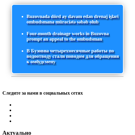
Buzovnada dörd ay davam edən drenaj işləri
ombudsmana müraciətə səbəb olub
Four-month drainage works in Buzovna
prompt an appeal to the ombudsman
В Бузовна четырехмесячные работы по
водоотводу стали поводом для обращения
к омбудсмену
Следите за нами в социальных сетях
Актуально