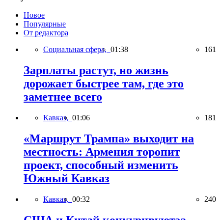
Новое
Популярные
От редактора
Социальная сфера,
01:38
161
Зарплаты растут, но жизнь
дорожает быстрее там, где это
заметнее всего
Кавказ,
01:06
181
«Маршрут Трампа» выходит на
местность: Армения торопит
проект, способный изменить
Южный Кавказ
Кавказ,
00:32
240
США и Китай конкурируютза