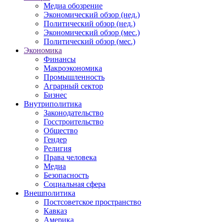
Медиа обозрение
Экономический обзор (нед.)
Политический обзор (нед.)
Экономический обзор (мес.)
Политический обзор (мес.)
Экономика
Финансы
Макроэкономика
Промышленность
Аграрный сектор
Бизнес
Внутриполитика
Законодательство
Госстроительство
Общество
Гендер
Религия
Права человека
Медиа
Безопасность
Социальная сфера
Внешполитика
Постсоветское пространство
Кавказ
Америка