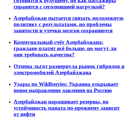
готовится к будущему, но как пассажиры
справятся с сегодняшней нагрузкой?
Азербайджан пытается связать молодежную
политику с результатами, но проблемы
занятости и утечки мозгов сохраняются
Коммунальный счёт Азербайджана:
граждане платят всё больше, но могут ли
они требовать качества?
Отмена льгот развернула рынок гибридов и
электромобилей Азербайджана
Удары по Wildberries: Украина открывает
новое направление давления на Россию
Азербайджан наращивает резервы, но
устойчивость маната по-прежнему зависит
от нефти