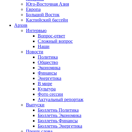
Юго-Восточная Азия
Европа
Большой Восток
Каспийский бассейн
Архив
Интервью
Вопрос-ответ
Сложный вопрос
Наши
Новости
Политика
Общество
Экономика
Финансы
Энергетика
В мире
Культура
Фото сессии
Актуальный репортаж
Выпуски
Бюллетнь Политика
Бюллетнь Экономика
Бюллетнь Финансы
Бюллетнь Энергетика
Прошу слова