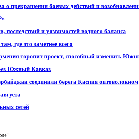
а о прекращении боевых действий и возобновлени
P»
в, последствий и уязвимостей водного баланса
ам, где это заметнее всего
рмения торопит проект, способный изменить Южн
рез Южный Кавказ
ербайджан соединили берега Каспия оптоволокном
 августа
льных сетей
оле"