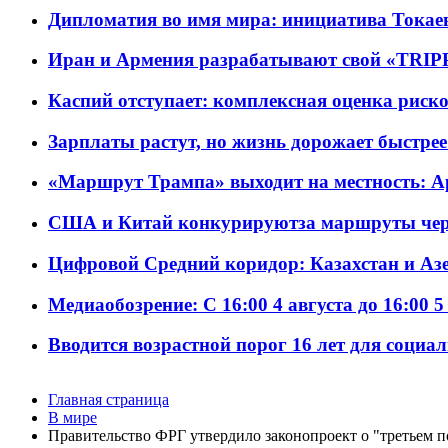
Дипломатия во имя мира: инициатива Токаев
Иран и Армения разрабатывают свой «TRIP
Каспий отступает: комплексная оценка риско
Зарплаты растут, но жизнь дорожает быстрее т
«Маршрут Трампа» выходит на местность: А
США и Китай конкурируютза маршруты че
Цифровой Средний коридор: Казахстан и Аз
Медиаобозрение: С 16:00 4 августа до 16:00 5
Вводится возрастной порог 16 лет для социа
Главная страница
В мире
Правительство ФРГ утвердило законопроект о "третьем п