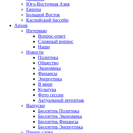
Юго-Восточная Азия
Европа
Большой Восток
Каспийский бассейн
Архив
Интервью
Вопрос-ответ
Сложный вопрос
Наши
Новости
Политика
Общество
Экономика
Финансы
Энергетика
В мире
Культура
Фото сессии
Актуальный репортаж
Выпуски
Бюллетнь Политика
Бюллетнь Экономика
Бюллетнь Финансы
Бюллетнь Энергетика
Прошу слова