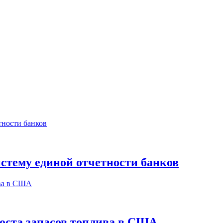
истему единой отчетности банков
роста запасов топлива в США