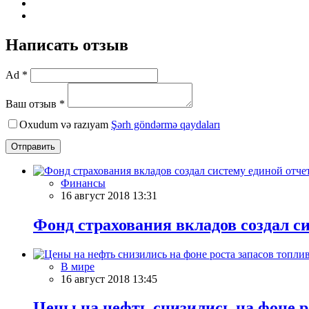
Написать отзыв
Ad *
Ваш отзыв *
Oxudum və razıyam
Şərh göndərmə qaydaları
Отправить
Финансы
16 август 2018 13:31
Фонд страхования вкладов создал с
В мире
16 август 2018 13:45
Цены на нефть снизились на фоне 