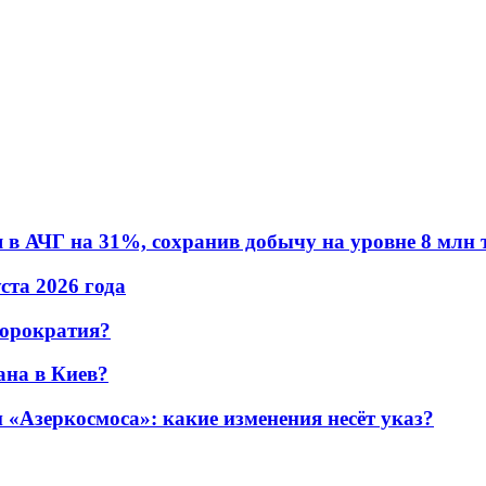
в АЧГ на 31%, сохранив добычу на уровне 8 млн 
уста 2026 года
бюрократия?
ана в Киев?
«Азеркосмоса»: какие изменения несёт указ?