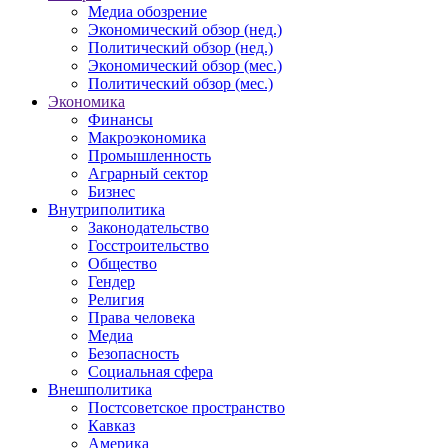
Медиа обозрение
Экономический обзор (нед.)
Политический обзор (нед.)
Экономический обзор (мес.)
Политический обзор (мес.)
Экономика
Финансы
Макроэкономика
Промышленность
Аграрный сектор
Бизнес
Внутриполитика
Законодательство
Госстроительство
Общество
Гендер
Религия
Права человека
Медиа
Безопасность
Социальная сфера
Внешполитика
Постсоветское пространство
Кавказ
Америка