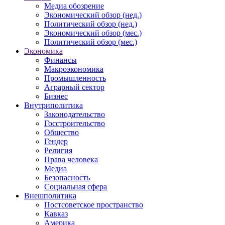
Медиа обозрение
Экономический обзор (нед.)
Политический обзор (нед.)
Экономический обзор (мес.)
Политический обзор (мес.)
Экономика
Финансы
Макроэкономика
Промышленность
Аграрный сектор
Бизнес
Внутриполитика
Законодательство
Госстроительство
Общество
Гендер
Религия
Права человека
Медиа
Безопасность
Социальная сфера
Внешполитика
Постсоветское пространство
Кавказ
Америка