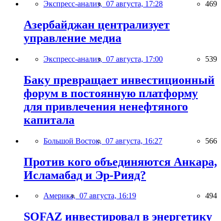
Экспресс-анализ,
07 августа, 17:28
469
Азербайджан централизует
управление медиа
Экспресс-анализ,
07 августа, 17:00
539
Баку превращает инвестиционный
форум в постоянную платформу
для привлечения ненефтяного
капитала
Большой Восток,
07 августа, 16:27
566
Против кого объединяются Анкара,
Исламабад и Эр-Рияд?
Америка,
07 августа, 16:19
494
SOFAZ инвестировал в энергетику