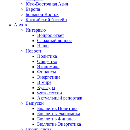
Юго-Восточная Азия
Европа
Большой Восток
Каспийский бассейн
Архив
Интервью
Вопрос-ответ
Сложный вопрос
Наши
Новости
Политика
Общество
Экономика
Финансы
Энергетика
В мире
Культура
Фото сессии
Актуальный репортаж
Выпуски
Бюллетнь Политика
Бюллетнь Экономика
Бюллетнь Финансы
Бюллетнь Энергетика
Прошу слова