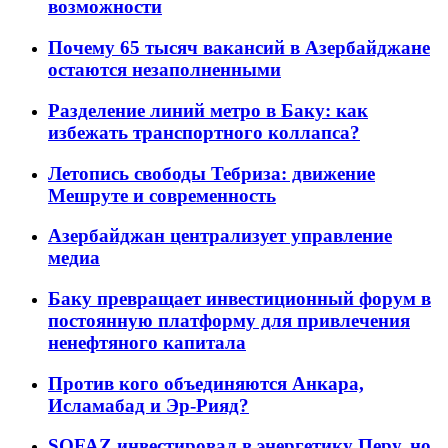
возможности
Почему 65 тысяч вакансий в Азербайджане
остаются незаполненными
Разделение линий метро в Баку: как
избежать транспортного коллапса?
Летопись свободы Тебриза: движение
Мешруте и современность
Азербайджан централизует управление
медиа
Баку превращает инвестиционный форум в
постоянную платформу для привлечения
ненефтяного капитала
Против кого объединяются Анкара,
Исламабад и Эр-Рияд?
SOFAZ инвестировал в энергетику Перу, но