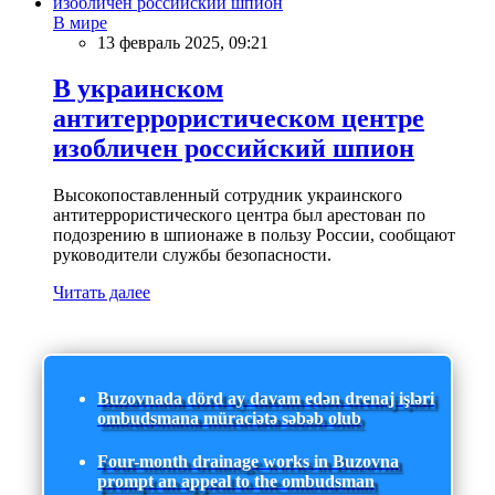
В мире
13 февраль 2025, 09:21
В украинском
антитеррористическом центре
изобличен российский шпион
Высокопоставленный сотрудник украинского
антитеррористического центра был арестован по
подозрению в шпионаже в пользу России, сообщают
руководители службы безопасности.
Читать далее
Buzovnada dörd ay davam edən drenaj işləri
ombudsmana müraciətə səbəb olub
Four-month drainage works in Buzovna
prompt an appeal to the ombudsman