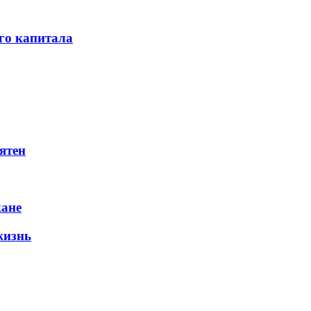
го капитала
ятен
жане
жизнь