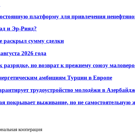
а
остоянную платформу для привлечения ненефтяно
ад и Эр-Рияд?
не раскрыл сумму сделки
 августа 2026 года
 разрядке, но возврат к прежнему союзу маловеро
энергетическим амбициям Турции в Европе
гарантирует трудоустройство молодёжи в Азербайд
ая покрывает выживание, но не самостоятельную 
ональная кооперация