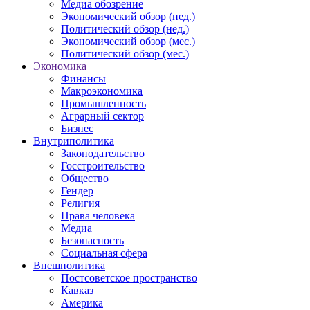
Медиа обозрение
Экономический обзор (нед.)
Политический обзор (нед.)
Экономический обзор (мес.)
Политический обзор (мес.)
Экономика
Финансы
Макроэкономика
Промышленность
Аграрный сектор
Бизнес
Внутриполитика
Законодательство
Госстроительство
Общество
Гендер
Религия
Права человека
Медиа
Безопасность
Социальная сфера
Внешполитика
Постсоветское пространство
Кавказ
Америка