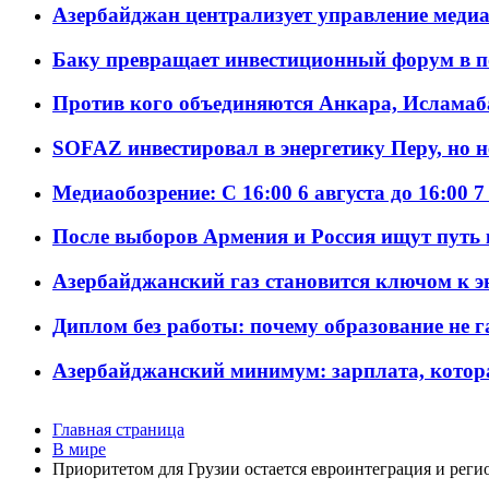
Азербайджан централизует управление меди
Баку превращает инвестиционный форум в п
Против кого объединяются Анкара, Исламаб
SOFAZ инвестировал в энергетику Перу, но 
Медиаобозрение: С 16:00 6 августа до 16:00 7
После выборов Армения и Россия ищут путь к
Азербайджанский газ становится ключом к 
Диплом без работы: почему образование не 
Азербайджанский минимум: зарплата, котор
Главная страница
В мире
Приоритетом для Грузии остается евроинтеграция и реги