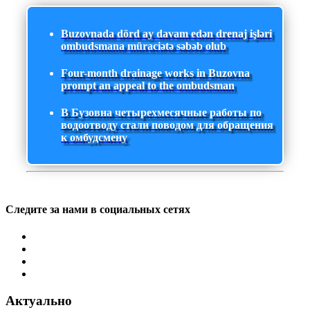
Buzovnada dörd ay davam edən drenaj işləri
ombudsmana müraciətə səbəb olub
Four-month drainage works in Buzovna
prompt an appeal to the ombudsman
В Бузовна четырехмесячные работы по
водоотводу стали поводом для обращения
к омбудсмену
Следите за нами в социальных сетях
Актуально