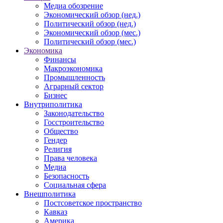
Медиа обозрение
Экономический обзор (нед.)
Политический обзор (нед.)
Экономический обзор (мес.)
Политический обзор (мес.)
Экономика
Финансы
Макроэкономика
Промышленность
Аграрный сектор
Бизнес
Внутриполитика
Законодательство
Госстроительство
Общество
Гендер
Религия
Права человека
Медиа
Безопасность
Социальная сфера
Внешполитика
Постсоветское пространство
Кавказ
Америка