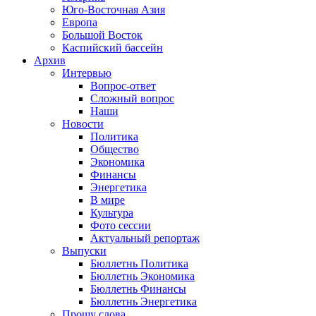
Юго-Восточная Азия
Европа
Большой Восток
Каспийский бассейн
Архив
Интервью
Вопрос-ответ
Сложный вопрос
Наши
Новости
Политика
Общество
Экономика
Финансы
Энергетика
В мире
Культура
Фото сессии
Актуальный репортаж
Выпуски
Бюллетнь Политика
Бюллетнь Экономика
Бюллетнь Финансы
Бюллетнь Энергетика
Прошу слова