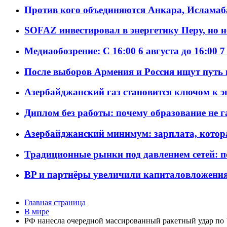
Против кого объединяются Анкара, Исламаб
SOFAZ инвестировал в энергетику Перу, но 
Медиаобозрение: С 16:00 6 августа до 16:00 7
После выборов Армения и Россия ищут путь к
Азербайджанский газ становится ключом к 
Диплом без работы: почему образование не 
Азербайджанский минимум: зарплата, котор
Традиционные рынки под давлением сетей: 
BP и партнёры увеличили капиталовложения 
Главная страница
В мире
РФ нанесла очередной массированный ракетный удар по