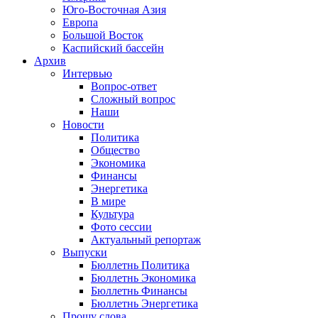
Юго-Восточная Азия
Европа
Большой Восток
Каспийский бассейн
Архив
Интервью
Вопрос-ответ
Сложный вопрос
Наши
Новости
Политика
Общество
Экономика
Финансы
Энергетика
В мире
Культура
Фото сессии
Актуальный репортаж
Выпуски
Бюллетнь Политика
Бюллетнь Экономика
Бюллетнь Финансы
Бюллетнь Энергетика
Прошу слова