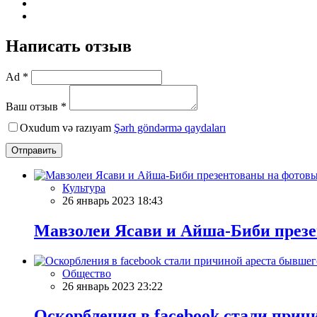
Написать отзыв
Ad *
Ваш отзыв *
Oxudum və razıyam
Şərh göndərmə qaydaları
Отправить
Культура
26 январь 2023 18:43
Мавзолеи Ясави и Айша-Биби презе
Общество
26 январь 2023 23:22
Оскорбления в facebook стали прич