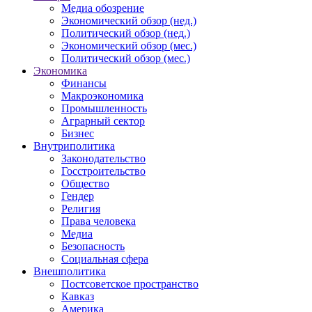
Медиа обозрение
Экономический обзор (нед.)
Политический обзор (нед.)
Экономический обзор (мес.)
Политический обзор (мес.)
Экономика
Финансы
Макроэкономика
Промышленность
Аграрный сектор
Бизнес
Внутриполитика
Законодательство
Госстроительство
Общество
Гендер
Религия
Права человека
Медиа
Безопасность
Социальная сфера
Внешполитика
Постсоветское пространство
Кавказ
Америка