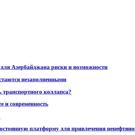
для Азербайджана риски и возможности
остаются незаполненными
ь транспортного коллапса?
е и современность
а
остоянную платформу для привлечения ненефтяно