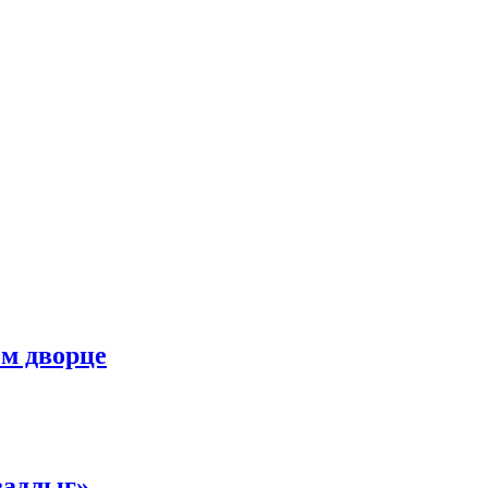
м дворце
задлыг»