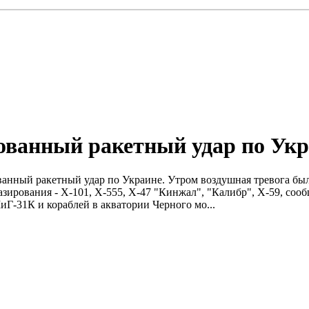
ованный ракетный удар по Ук
ованный ракетный удар по Украине. Утром воздушная тревога бы
базирования - Х-101, Х-555, Х-47 "Кинжал", "Калибр", Х-59, 
МиГ-31К и кораблей в акватории Черного мо...