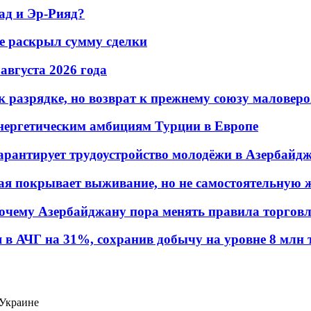
ад и Эр-Рияд?
не раскрыл сумму сделки
 августа 2026 года
 разрядке, но возврат к прежнему союзу маловеро
энергетическим амбициям Турции в Европе
гарантирует трудоустройство молодёжи в Азербайд
ая покрывает выживание, но не самостоятельную 
почему Азербайджану пора менять правила торгов
в АЧГ на 31%, сохранив добычу на уровне 8 млн 
 Украине