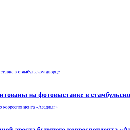
нтованы на фотовыставке в стамбульско
иной ареста бывшего корреспондента «А