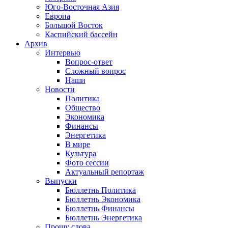
Юго-Восточная Азия
Европа
Большой Восток
Каспийский бассейн
Архив
Интервью
Вопрос-ответ
Сложный вопрос
Наши
Новости
Политика
Общество
Экономика
Финансы
Энергетика
В мире
Культура
Фото сессии
Актуальный репортаж
Выпуски
Бюллетнь Политика
Бюллетнь Экономика
Бюллетнь Финансы
Бюллетнь Энергетика
Прошу слова