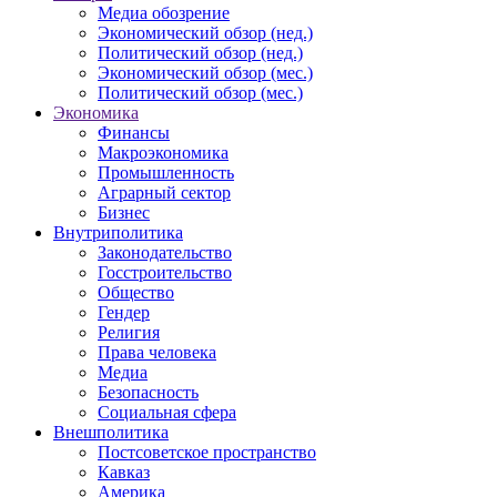
Медиа обозрение
Экономический обзор (нед.)
Политический обзор (нед.)
Экономический обзор (мес.)
Политический обзор (мес.)
Экономика
Финансы
Макроэкономика
Промышленность
Аграрный сектор
Бизнес
Внутриполитика
Законодательство
Госстроительство
Общество
Гендер
Религия
Права человека
Медиа
Безопасность
Социальная сфера
Внешполитика
Постсоветское пространство
Кавказ
Америка