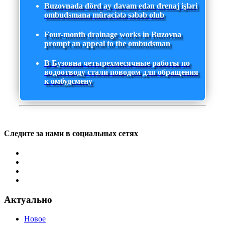
Buzovnada dörd ay davam edən drenaj işləri
ombudsmana müraciətə səbəb olub
Four-month drainage works in Buzovna
prompt an appeal to the ombudsman
В Бузовна четырехмесячные работы по
водоотводу стали поводом для обращения
к омбудсмену
Следите за нами в социальных сетях
Актуально
Новое