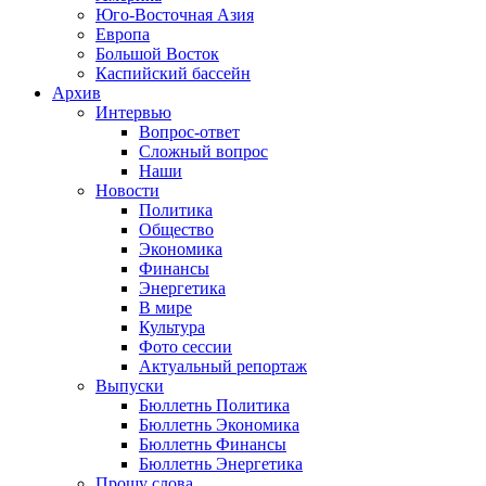
Юго-Восточная Азия
Европа
Большой Восток
Каспийский бассейн
Архив
Интервью
Вопрос-ответ
Сложный вопрос
Наши
Новости
Политика
Общество
Экономика
Финансы
Энергетика
В мире
Культура
Фото сессии
Актуальный репортаж
Выпуски
Бюллетнь Политика
Бюллетнь Экономика
Бюллетнь Финансы
Бюллетнь Энергетика
Прошу слова