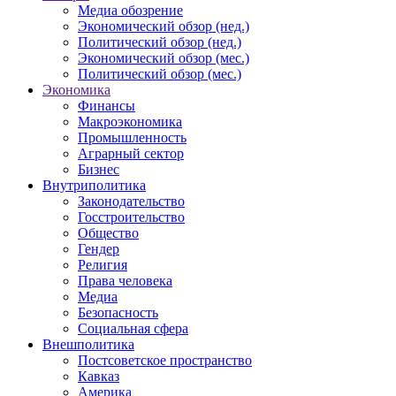
Медиа обозрение
Экономический обзор (нед.)
Политический обзор (нед.)
Экономический обзор (мес.)
Политический обзор (мес.)
Экономика
Финансы
Макроэкономика
Промышленность
Аграрный сектор
Бизнес
Внутриполитика
Законодательство
Госстроительство
Общество
Гендер
Религия
Права человека
Медиа
Безопасность
Социальная сфера
Внешполитика
Постсоветское пространство
Кавказ
Америка