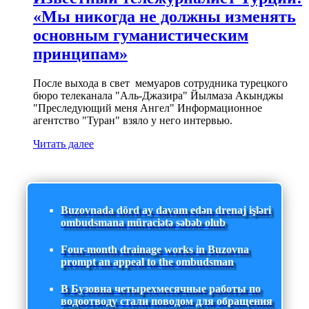
«Мы никогда не должны изменять
основным гуманистическим
принципам»
После выхода в свет мемуаров сотрудника турецкого
бюро телеканала "Аль-Джазира" Йылмаза Акынджы
"Преследующий меня Ангел" Информационное
агентство "Туран" взяло у него интервью.
Читать далее
Buzovnada dörd ay davam edən drenaj işləri
ombudsmana müraciətə səbəb olub
Four-month drainage works in Buzovna
prompt an appeal to the ombudsman
В Бузовна четырехмесячные работы по
водоотводу стали поводом для обращения