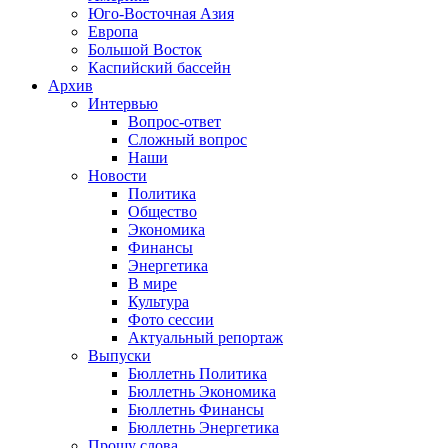
Юго-Восточная Азия
Европа
Большой Восток
Каспийский бассейн
Архив
Интервью
Вопрос-ответ
Сложный вопрос
Наши
Новости
Политика
Общество
Экономика
Финансы
Энергетика
В мире
Культура
Фото сессии
Актуальный репортаж
Выпуски
Бюллетнь Политика
Бюллетнь Экономика
Бюллетнь Финансы
Бюллетнь Энергетика
Прошу слова