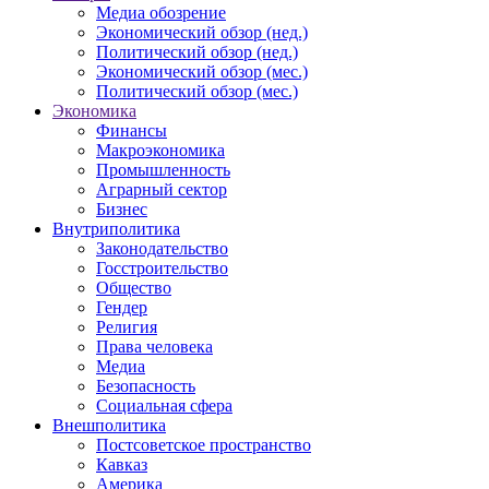
Медиа обозрение
Экономический обзор (нед.)
Политический обзор (нед.)
Экономический обзор (мес.)
Политический обзор (мес.)
Экономика
Финансы
Макроэкономика
Промышленность
Аграрный сектор
Бизнес
Внутриполитика
Законодательство
Госстроительство
Общество
Гендер
Религия
Права человека
Медиа
Безопасность
Социальная сфера
Внешполитика
Постсоветское пространство
Кавказ
Америка