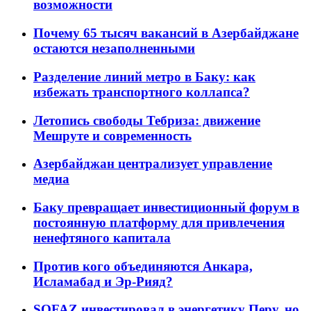
возможности
Почему 65 тысяч вакансий в Азербайджане
остаются незаполненными
Разделение линий метро в Баку: как
избежать транспортного коллапса?
Летопись свободы Тебриза: движение
Мешруте и современность
Азербайджан централизует управление
медиа
Баку превращает инвестиционный форум в
постоянную платформу для привлечения
ненефтяного капитала
Против кого объединяются Анкара,
Исламабад и Эр-Рияд?
SOFAZ инвестировал в энергетику Перу, но