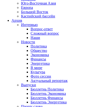
Юго-Восточная Азия
Европа
Большой Восток
Каспийский бассейн
Архив
Интервью
Вопрос-ответ
Сложный вопрос
Наши
Новости
Политика
Общество
Экономика
Финансы
Энергетика
В мире
Культура
Фото сессии
Актуальный репортаж
Выпуски
Бюллетнь Политика
Бюллетнь Экономика
Бюллетнь Финансы
Бюллетнь Энергетика
Прошу слова