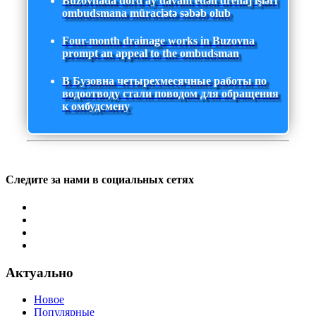
Buzovnada dörd ay davam edən drenaj işləri
ombudsmana müraciətə səbəb olub
Four-month drainage works in Buzovna
prompt an appeal to the ombudsman
В Бузовна четырехмесячные работы по
водоотводу стали поводом для обращения
к омбудсмену
Следите за нами в социальных сетях
Актуально
Новое
Популярные