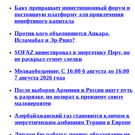
Баку превращает инвестиционный форум в
постоянную платформу для привлечения
ненефтяного капитала
Против кого объединяются Анкара,
Исламабад и Эр-Рияд?
SOFAZ инвестировал в энергетику Перу, но
не раскрыл сумму сделки
Медиаобозрение: С 16:00 6 августа до 16:00
7 августа 2026 года
После выборов Армения и Россия ищут путь
к разрядке, но возврат к прежнему союзу
маловероятен
Азербайджанский газ становится ключом к
энергетическим амбициям Турции в Европе
Диплом без работы: почему образование не