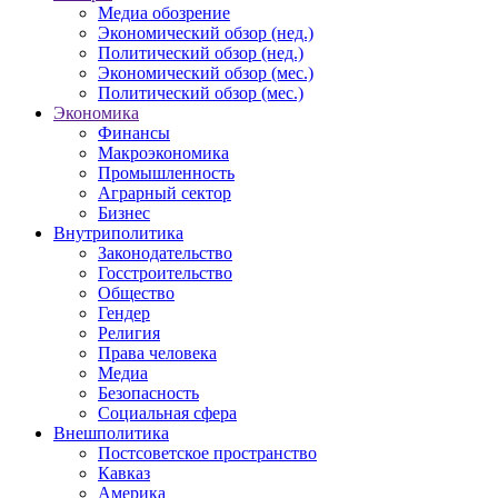
Медиа обозрение
Экономический обзор (нед.)
Политический обзор (нед.)
Экономический обзор (мес.)
Политический обзор (мес.)
Экономика
Финансы
Макроэкономика
Промышленность
Аграрный сектор
Бизнес
Внутриполитика
Законодательство
Госстроительство
Общество
Гендер
Религия
Права человека
Медиа
Безопасность
Социальная сфера
Внешполитика
Постсоветское пространство
Кавказ
Америка