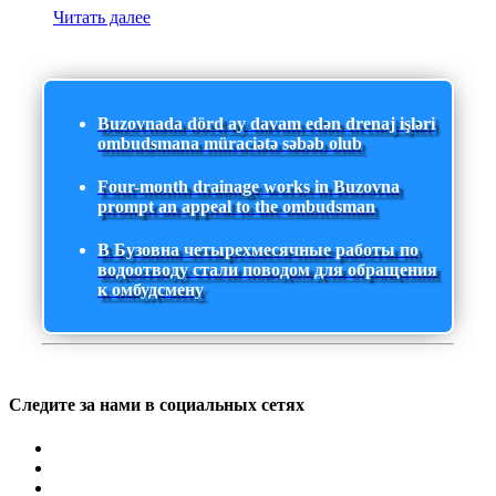
Читать далее
Buzovnada dörd ay davam edən drenaj işləri
ombudsmana müraciətə səbəb olub
Four-month drainage works in Buzovna
prompt an appeal to the ombudsman
В Бузовна четырехмесячные работы по
водоотводу стали поводом для обращения
к омбудсмену
Следите за нами в социальных сетях