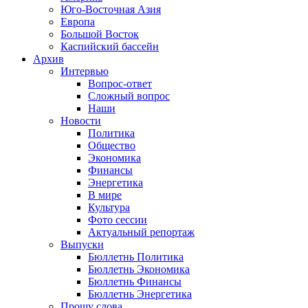
Юго-Восточная Азия
Европа
Большой Восток
Каспийский бассейн
Архив
Интервью
Вопрос-ответ
Сложный вопрос
Наши
Новости
Политика
Общество
Экономика
Финансы
Энергетика
В мире
Культура
Фото сессии
Актуальный репортаж
Выпуски
Бюллетнь Политика
Бюллетнь Экономика
Бюллетнь Финансы
Бюллетнь Энергетика
Прошу слова