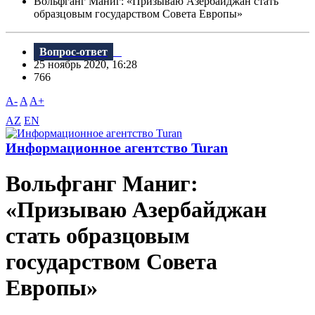
Вольфганг Маниг: «Призываю Азербайджан стать
образцовым государством Совета Европы»
Вопрос-ответ
25 ноябрь 2020, 16:28
766
A-
A
A+
AZ
EN
Информационное агентство Turan
Вольфганг Маниг:
«Призываю Азербайджан
стать образцовым
государством Совета
Европы»