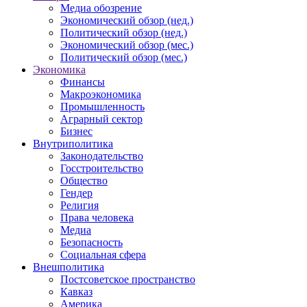
Медиа обозрение
Экономический обзор (нед.)
Политический обзор (нед.)
Экономический обзор (мес.)
Политический обзор (мес.)
Экономика
Финансы
Макроэкономика
Промышленность
Аграрный сектор
Бизнес
Внутриполитика
Законодательство
Госстроительство
Общество
Гендер
Религия
Права человека
Медиа
Безопасность
Социальная сфера
Внешполитика
Постсоветское пространство
Кавказ
Америка