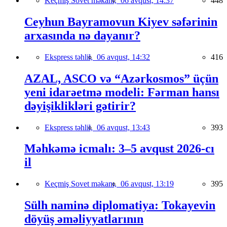
Keçmiş Sovet məkanı,
06 avqust, 14:37
448
Ceyhun Bayramovun Kiyev səfərinin
arxasında nə dayanır?
Ekspress təhlil,
06 avqust, 14:32
416
AZAL, ASCO və “Azərkosmos” üçün
yeni idarəetmə modeli: Fərman hansı
dəyişiklikləri gətirir?
Ekspress təhlil,
06 avqust, 13:43
393
Məhkəmə icmalı: 3–5 avqust 2026-cı
il
Keçmiş Sovet məkanı,
06 avqust, 13:19
395
Sülh naminə diplomatiya: Tokayevin
döyüş əməliyyatlarının