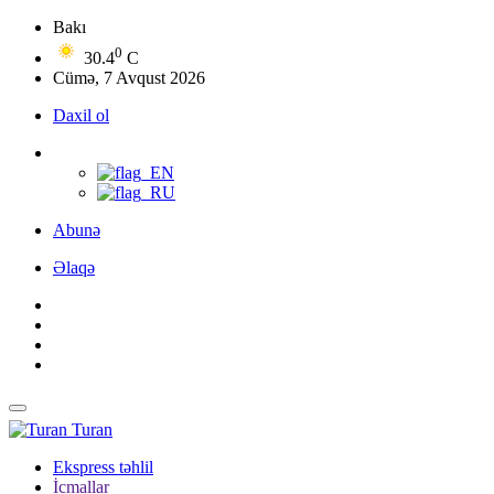
Bakı
0
30.4
C
Cümə, 7 Avqust 2026
Daxil ol
Abunə
Əlaqə
Turan
Ekspress təhlil
İcmallar