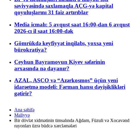
səviyyəsində saxlamaqla AÇG-yə kapital
qoyuluşlarını 31 faiz artırıblar
Media icmalı: 5 avqust saat 16:00-dan 6 avqust
2026-cı il saat 16:00-dək
Gömrükdə keyfiyyət inqilabı, yoxsa yeni
bürokratiya?
Ceyhun Bayramovun Kiyev səfərinin
arxasında nə dayanır?
AZAL, ASCO və “Azərkosmos” üçün yeni
idarəetmə modeli: Fərman hansı dəyişiklikləri
gətirir?
Ana səhifə
Maliyyə
Bir dövlət xidmətinin timsalında Ağdam, Füzuli və Xocavənd
rayonları üzrə büdcə xərcləmələri