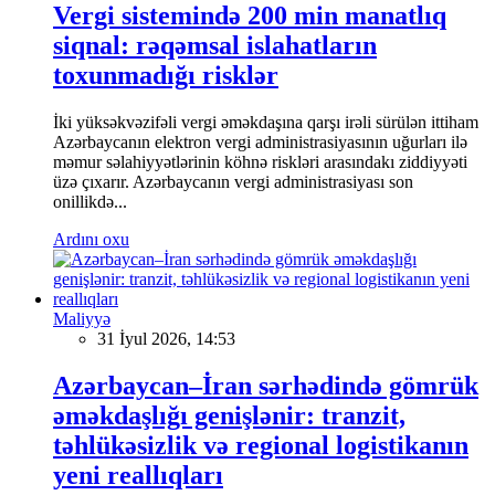
Vergi sistemində 200 min manatlıq
siqnal: rəqəmsal islahatların
toxunmadığı risklər
İki yüksəkvəzifəli vergi əməkdaşına qarşı irəli sürülən ittiham
Azərbaycanın elektron vergi administrasiyasının uğurları ilə
məmur səlahiyyətlərinin köhnə riskləri arasındakı ziddiyyəti
üzə çıxarır. Azərbaycanın vergi administrasiyası son
onillikdə...
Ardını oxu
Maliyyə
31 İyul 2026, 14:53
Azərbaycan–İran sərhədində gömrük
əməkdaşlığı genişlənir: tranzit,
təhlükəsizlik və regional logistikanın
yeni reallıqları