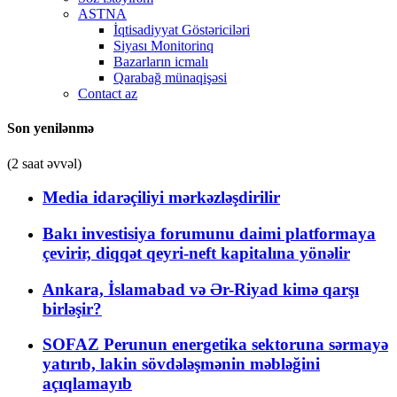
ASTNA
İqtisadiyyat Göstəriciləri
Siyası Monitorinq
Bazarların icmalı
Qarabağ münaqişəsi
Contact az
Son yenilənmə
(2 saat əvvəl)
Media idarəçiliyi mərkəzləşdirilir
Bakı investisiya forumunu daimi platformaya
çevirir, diqqət qeyri-neft kapitalına yönəlir
Ankara, İslamabad və Ər-Riyad kimə qarşı
birləşir?
SOFAZ Perunun energetika sektoruna sərmayə
yatırıb, lakin sövdələşmənin məbləğini
açıqlamayıb