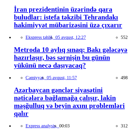
İran prezidentinin üzərində qara
buludlar: istefa təkzibi Tehrandakı
hakimiyyət mübarizəsini üzə çıxarır
Ekspress təhlil,
05 avqust, 12:27
552
Metroda 10 aylıq sınaq: Bakı gələcəyə
hazırlaşır, bəs sərnişin bu günün
yükünü necə daşıyacaq?
Cəmiyyət,
05 avqust, 11:57
498
Azərbaycan gənclər siyasətini
nəticələrə bağlamağa çalışır, lakin
məşğulluq və beyin axını problemləri
qalır
Express analysis,
00:03
312