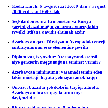
Media icmalı: 6 avqust saat 16:00-dan 7 avqust
2026-cı il saat 16:00-dək
Seçkilərdən sonra Ermənistan və Rusiya
gərginliyi azaltmağın yollarını axtarır, lakin
əvvəlki ittifaqa qayıdış ehtimalı azdır
Azərbaycan qazı Türkiyənin Avropadakı enerji
ambisiyalarının əsas elementinə çevrilir
Diplom var, iş yoxdur: Azərbaycanda təhsil
niyə gənclərin məşğulluğuna təminat vermir?
Azərbaycan minimumu: yaşamağı təmin edən,
lakin müstəqil həyata yetməyən əməkhaqqı
Ənənəvi bazarlar şəbəkələrin təzyiqi altında:
Azərbaycan ticarət qaydalarını niyə
dəyişməlidir
BP və tərəfdaşları hasilatı 8 milyon ton