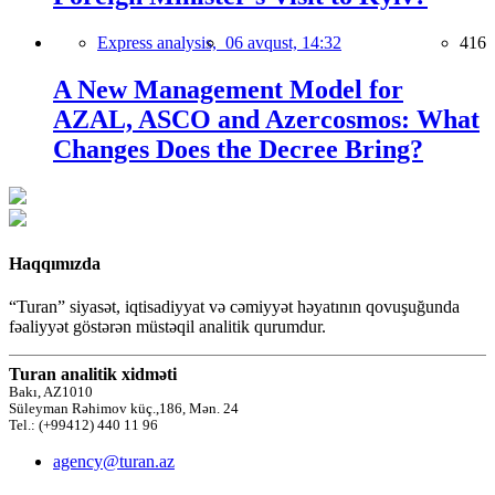
Express analysis,
06 avqust, 14:32
416
A New Management Model for
AZAL, ASCO and Azercosmos: What
Changes Does the Decree Bring?
Haqqımızda
“Turan” siyasət, iqtisadiyyat və cəmiyyət həyatının qovuşuğunda
fəaliyyət göstərən müstəqil analitik qurumdur.
Turan analitik xidməti
Bakı, AZ1010
Süleyman Rəhimov küç.,186, Mən. 24
Tel.: (+99412) 440 11 96
agency@turan.az