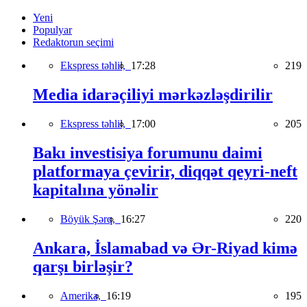
Yeni
Populyar
Redaktorun seçimi
Ekspress təhlil,
17:28
219
Media idarəçiliyi mərkəzləşdirilir
Ekspress təhlil,
17:00
205
Bakı investisiya forumunu daimi
platformaya çevirir, diqqət qeyri-neft
kapitalına yönəlir
Böyük Şərq,
16:27
220
Ankara, İslamabad və Ər-Riyad kimə
qarşı birləşir?
Amerika,
16:19
195