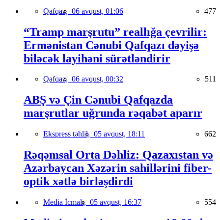
Qafqaz,
06 avqust, 01:06
477
“Tramp marşrutu” reallığa çevrilir:
Ermənistan Cənubi Qafqazı dəyişə
biləcək layihəni sürətləndirir
Qafqaz,
06 avqust, 00:32
511
ABŞ və Çin Cənubi Qafqazda
marşrutlar uğrunda rəqabət aparır
Ekspress təhlil,
05 avqust, 18:11
662
Rəqəmsal Orta Dəhliz: Qazaxıstan və
Azərbaycan Xəzərin sahillərini fiber-
optik xətlə birləşdirdi
Media İcmalı,
05 avqust, 16:37
554