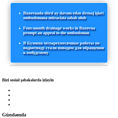
Buzovnada dörd ay davam edən drenaj işləri
ombudsmana müraciətə səbəb olub
Four-month drainage works in Buzovna
prompt an appeal to the ombudsman
В Бузовна четырехмесячные работы по
водоотводу стали поводом для обращения
к омбудсмену
Bizi sosial şəbəkələrdə izləyin
Gündəmdə