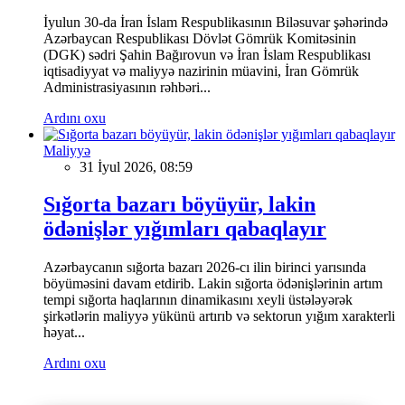
İyulun 30-da İran İslam Respublikasının Biləsuvar şəhərində
Azərbaycan Respublikası Dövlət Gömrük Komitəsinin
(DGK) sədri Şahin Bağırovun və İran İslam Respublikası
iqtisadiyyat və maliyyə nazirinin müavini, İran Gömrük
Administrasiyasının rəhbəri...
Ardını oxu
Maliyyə
31 İyul 2026, 08:59
Sığorta bazarı böyüyür, lakin
ödənişlər yığımları qabaqlayır
Azərbaycanın sığorta bazarı 2026-cı ilin birinci yarısında
böyüməsini davam etdirib. Lakin sığorta ödənişlərinin artım
tempi sığorta haqlarının dinamikasını xeyli üstələyərək
şirkətlərin maliyyə yükünü artırıb və sektorun yığım xarakterli
həyat...
Ardını oxu