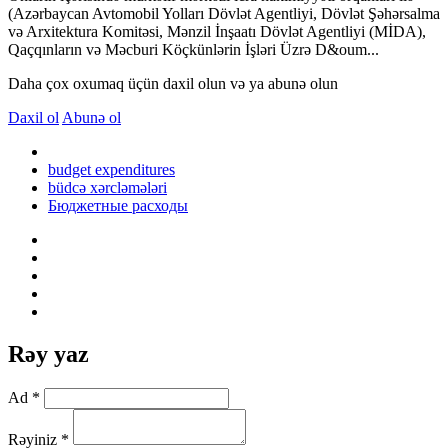
(Azərbaycan Avtomobil Yolları Dövlət Agentliyi, Dövlət Şəhərsalma
və Arxitektura Komitəsi, Mənzil İnşaatı Dövlət Agentliyi (MİDA),
Qaçqınların və Məcburi Köçkünlərin İşləri Üzrə D&oum...
Daha çox oxumaq üçün daxil olun və ya abunə olun
Daxil ol
Abunə ol
budget expenditures
büdcə xərcləmələri
Бюджетные расходы
Rəy yaz
Ad *
Rəyiniz *