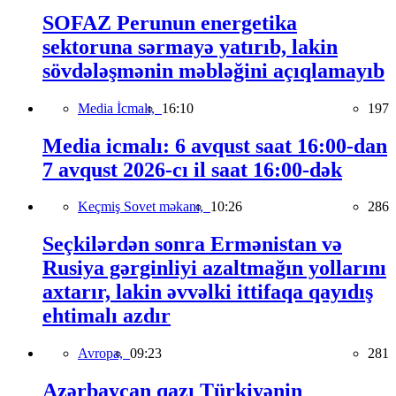
SOFAZ Perunun energetika
sektoruna sərmayə yatırıb, lakin
sövdələşmənin məbləğini açıqlamayıb
Media İcmalı,
16:10
197
Media icmalı: 6 avqust saat 16:00-dan
7 avqust 2026-cı il saat 16:00-dək
Keçmiş Sovet məkanı,
10:26
286
Seçkilərdən sonra Ermənistan və
Rusiya gərginliyi azaltmağın yollarını
axtarır, lakin əvvəlki ittifaqa qayıdış
ehtimalı azdır
Avropa,
09:23
281
Azərbaycan qazı Türkiyənin