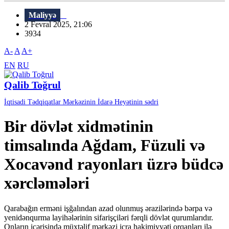
Maliyyə
2 Fevral 2025, 21:06
3934
A-
A
A+
EN
RU
Qalib Toğrul
İqtisadi Tədqiqatlar Mərkəzinin İdarə Heyətinin sədri
Bir dövlət xidmətinin
timsalında Ağdam, Füzuli və
Xocavənd rayonları üzrə büdcə
xərcləmələri
Qarabağın erməni işğalından azad olunmuş ərazilərində bərpa və
yenidənqurma layihələrinin sifarişçiləri fərqli dövlət qurumlarıdır.
Onların içərisində müxtəlif mərkəzi icra hakimiyyəti orqanları ilə