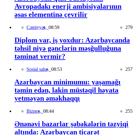
Avropadakı enerji ambisiyalarının
əsas elementinə çevrilir
Cəmiyyət,
08:59
279
Diplom var, iş yoxdur: Azərbaycanda
təhsil niyə gənclərin məşğulluğuna
təminat vermir?
Sosial sahə,
08:53
257
Azərbaycan minimumu: yaşamağı
təmin edən, lakin müstəqil həyata
yetməyən əməkhaqqı
Biznes,
08:44
255
Ənənəvi bazarlar şəbəkələrin təzyiqi
altında: Azərbaycan ticarət