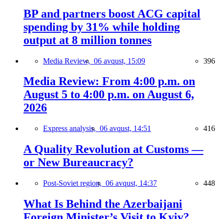
BP and partners boost ACG capital
spending by 31% while holding
output at 8 million tonnes
Media Review,
06 avqust, 15:09
396
Media Review: From 4:00 p.m. on
August 5 to 4:00 p.m. on August 6,
2026
Express analysis,
06 avqust, 14:51
416
A Quality Revolution at Customs —
or New Bureaucracy?
Post-Soviet region,
06 avqust, 14:37
448
What Is Behind the Azerbaijani
Foreign Minister’s Visit to Kyiv?