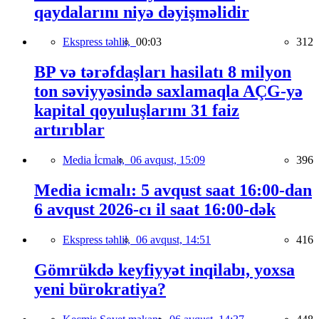
qaydalarını niyə dəyişməlidir
Ekspress təhlil,
00:03
312
BP və tərəfdaşları hasilatı 8 milyon
ton səviyyəsində saxlamaqla AÇG-yə
kapital qoyuluşlarını 31 faiz
artırıblar
Media İcmalı,
06 avqust, 15:09
396
Media icmalı: 5 avqust saat 16:00-dan
6 avqust 2026-cı il saat 16:00-dək
Ekspress təhlil,
06 avqust, 14:51
416
Gömrükdə keyfiyyət inqilabı, yoxsa
yeni bürokratiya?