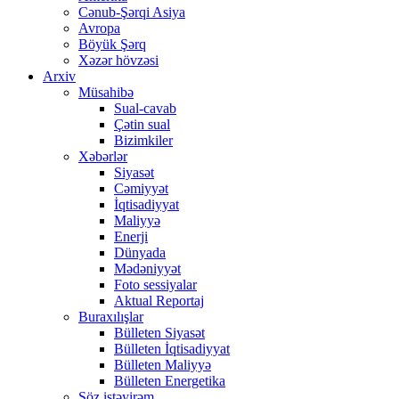
Cənub-Şərqi Asiya
Avropa
Böyük Şərq
Xəzər hövzəsi
Arxiv
Müsahibə
Sual-cavab
Çətin sual
Bizimkiler
Xəbərlər
Siyasət
Cəmiyyət
İqtisadiyyat
Maliyyə
Enerji
Dünyada
Mədəniyyət
Foto sessiyalar
Aktual Reportaj
Buraxılışlar
Bülleten Siyasət
Bülleten İqtisadiyyat
Bülleten Maliyyə
Bülleten Energetika
Söz istəyirəm