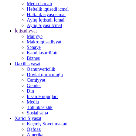
Media İcmalı
Həftəlik iqtisadi icmal
Həftəlik siyasi icmal
Aylıq İqtisadi İcmal
Aylıq Siyasi İcmal
İqtisadiyyat
Maliyyə
Makroiqtisadiyyat
Sənaye
Kənd təsərrüfatı
Biznes
Daxili siyasət
Qanunvericilik
Dövlət quruculuğu
Cəmiyyət
Gender
Din
İnsan Hüquqları
Media
Təhlükəsizlik
Sosial sahə
Xarici Siyasət
Keçmiş Sovet məkanı
Qafqaz
Amerika