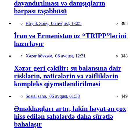
dayandırılması və danışıqların
bərpası təşəbbüsü
Böyük Şərq,
06 avqust, 13:05
395
İran və Ermənistan öz “TRIPP”lərini
hazırlayır
Xəzər hövzəsi,
06 avqust, 12:31
348
Xəzər geri çəkilir: su balansına dair
risklərin, nəticələrin və zəifliklərin
kompleks qiymətləndirilməsi
Sosial sahə,
06 avqust, 01:38
449
Əməkhaqları artır, lakin həyat ən çox
hiss edilən sahələrdə daha sürətlə
bahalaşır