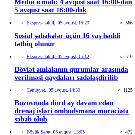
Media icmalı: 4 avqust saat 16:00-dan
5 avqust saat 16:00-dək
Ekspress təhlil,
05 avqust, 15:29
566
Sosial şəbəkələr üçün 16 yaş həddi
tətbiq olunur
Ekspress təhlil,
05 avqust, 15:12
510
Dövlət əmlakının qurumlar arasında
verilməsi qaydaları sadələşdirilib
Cəmiyyət,
05 avqust, 14:30
1125
Buzovnada dörd ay davam edən
drenaj işləri ombudsmana müraciətə
səbəb olub
Böyük Şərq,
05 avqust, 13:05
472