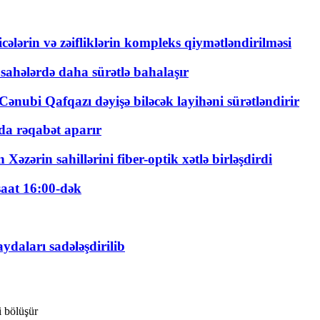
ticələrin və zəifliklərin kompleks qiymətləndirilməsi
 sahələrdə daha sürətlə bahalaşır
ənubi Qafqazı dəyişə biləcək layihəni sürətləndirir
a rəqabət aparır
zərin sahillərini fiber-optik xətlə birləşdirdi
saat 16:00-dək
daları sadələşdirilib
i bölüşür