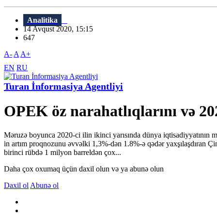
Analitika
14 Avqust 2020, 15:15
647
A-
A
A+
EN
RU
Turan İnformasiya Agentliyi
OPEK öz narahatlıqlarını və 202
Məruzə boyunca 2020-ci ilin ikinci yarısında dünya iqtisadiyyatının m
in artım proqnozunu əvvəlki 1,3%-dən 1.8%-ə qədər yaxşılaşdıran Çinə
birinci rübdə 1 milyon barreldən çox...
Daha çox oxumaq üçün daxil olun və ya abunə olun
Daxil ol
Abunə ol