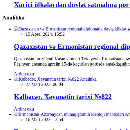
Xarici ölkələrdən dövlət satınalma po
Analitika
15 Aprel 2024, 15:52
Qazaxıstan və Ermənistan regional dipl
Qazaxıstan prezidenti Kasım-Jomart Tokayevin Ermənistana rəsm
Paşinyan arasında aprelin 15-də keçirilən görüşdə əməkdaşlığın
Ardını oxu
Analitika
27 Mart 2023, 00:04
Kəlbəcər. Xəyanətin tarixi №822
Ardını oxu
An
16 Mart 2023, 13:54