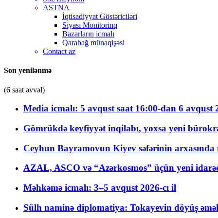
ASTNA
İqtisadiyyat Göstəriciləri
Siyası Monitorinq
Bazarların icmalı
Qarabağ münaqişəsi
Contact az
Son yenilənmə
(6 saat əvvəl)
Media icmalı: 5 avqust saat 16:00-dan 6 avqust 2
Gömrükdə keyfiyyət inqilabı, yoxsa yeni bürokr
Ceyhun Bayramovun Kiyev səfərinin arxasında 
AZAL, ASCO və “Azərkosmos” üçün yeni idarəetm
Məhkəmə icmalı: 3–5 avqust 2026-cı il
Sülh naminə diplomatiya: Tokayevin döyüş əməli