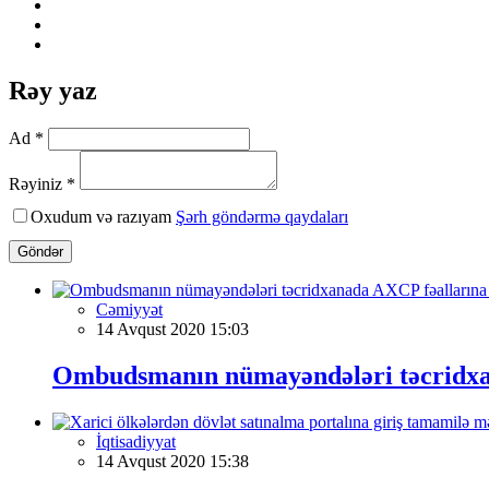
Rəy yaz
Ad *
Rəyiniz *
Oxudum və razıyam
Şərh göndərmə qaydaları
Göndər
Cəmiyyət
14 Avqust 2020 15:03
Ombudsmanın nümayəndələri təcridxan
İqtisadiyyat
14 Avqust 2020 15:38