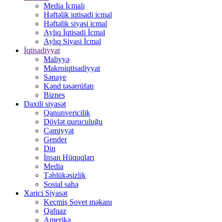
Media İcmalı
Həftəlik iqtisadi icmal
Həftəlik siyasi icmal
Aylıq İqtisadi İcmal
Aylıq Siyasi İcmal
İqtisadiyyat
Maliyyə
Makroiqtisadiyyat
Sənaye
Kənd təsərrüfatı
Biznes
Daxili siyasət
Qanunvericilik
Dövlət quruculuğu
Cəmiyyət
Gender
Din
İnsan Hüquqları
Media
Təhlükəsizlik
Sosial sahə
Xarici Siyasət
Keçmiş Sovet məkanı
Qafqaz
Amerika