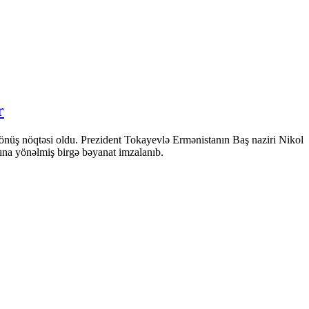
r
önüş nöqtəsi oldu. Prezident Tokayevlə Ermənistanın Baş naziri Nikol
sına yönəlmiş birgə bəyanat imzalanıb.