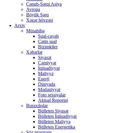
Cənub-Şərqi Asiya
Avropa
Böyük Şərq
Xəzər hövzəsi
Arxiv
Müsahibə
Sual-cavab
Çətin sual
Bizimkiler
Xəbərlər
Siyasət
Cəmiyyət
İqtisadiyyat
Maliyyə
Enerji
Dünyada
Mədəniyyət
Foto sessiyalar
Aktual Reportaj
Buraxılışlar
Bülleten Siyasət
Bülleten İqtisadiyyat
Bülleten Maliyyə
Bülleten Energetika
Söz istəyirəm