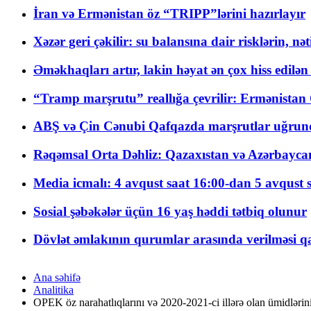
İran və Ermənistan öz “TRIPP”lərini hazırlayır
Xəzər geri çəkilir: su balansına dair risklərin, nə
Əməkhaqları artır, lakin həyat ən çox hiss edilən
“Tramp marşrutu” reallığa çevrilir: Ermənistan C
ABŞ və Çin Cənubi Qafqazda marşrutlar uğrund
Rəqəmsal Orta Dəhliz: Qazaxıstan və Azərbaycan Xə
Media icmalı: 4 avqust saat 16:00-dan 5 avqust 
Sosial şəbəkələr üçün 16 yaş həddi tətbiq olunur
Dövlət əmlakının qurumlar arasında verilməsi qay
Ana səhifə
Analitika
OPEK öz narahatlıqlarını və 2020-2021-ci illərə olan ümidlərin