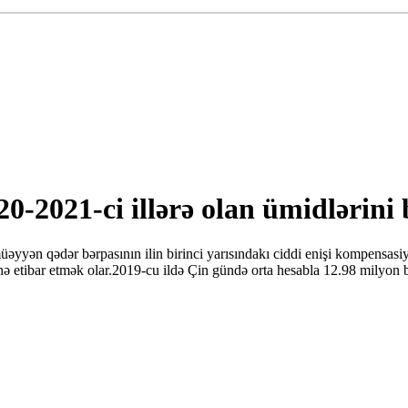
0-2021-ci illərə olan ümidlərini
üəyyən qədər bərpasının ilin birinci yarısındakı ciddi enişi kompensas
 etibar etmək olar.2019-cu ildə Çin gündə orta hesabla 12.98 milyon b