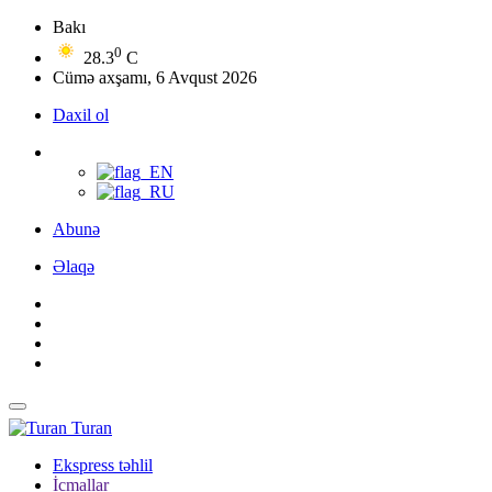
Bakı
0
28.3
C
Cümə axşamı, 6 Avqust 2026
Daxil ol
Abunə
Əlaqə
Turan
Ekspress təhlil
İcmallar