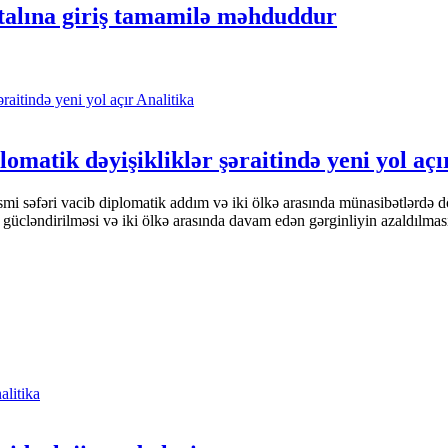
rtalına giriş tamamilə məhduddur
Analitika
omatik dəyişikliklər şəraitində yeni yol açı
i səfəri vacib diplomatik addım və iki ölkə arasında münasibətlərdə d
 gücləndirilməsi və iki ölkə arasında davam edən gərginliyin azaldılma
alitika