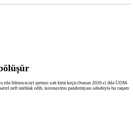
 bölüşür
iya edə bilməyəcəyi qırmızı xətt kimi keçir.Əsasən 2020-ci ildə ÜDM-
arrel neft istehlak edib, koronavirus pandemiyası səbəbiylə bu rəqəm