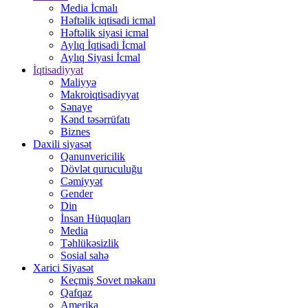
Media İcmalı
Həftəlik iqtisadi icmal
Həftəlik siyasi icmal
Aylıq İqtisadi İcmal
Aylıq Siyasi İcmal
İqtisadiyyat
Maliyyə
Makroiqtisadiyyat
Sənaye
Kənd təsərrüfatı
Biznes
Daxili siyasət
Qanunvericilik
Dövlət quruculuğu
Cəmiyyət
Gender
Din
İnsan Hüquqları
Media
Təhlükəsizlik
Sosial sahə
Xarici Siyasət
Keçmiş Sovet məkanı
Qafqaz
Amerika