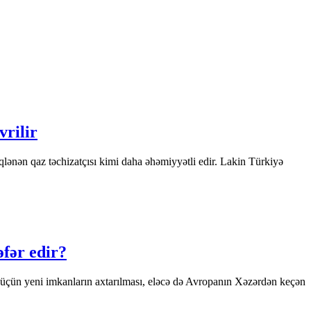
vrilir
lənən qaz təchizatçısı kimi daha əhəmiyyətli edir. Lakin Türkiyə
əfər edir?
es üçün yeni imkanların axtarılması, eləcə də Avropanın Xəzərdən keçən