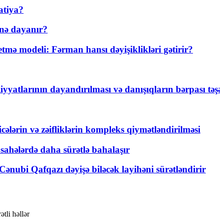
atiya?
nə dayanır?
ə modeli: Fərman hansı dəyişiklikləri gətirir?
yyatlarının dayandırılması və danışıqların bərpası tə
ticələrin və zəifliklərin kompleks qiymətləndirilməsi
 sahələrdə daha sürətlə bahalaşır
ənubi Qafqazı dəyişə biləcək layihəni sürətləndirir
tli həllər