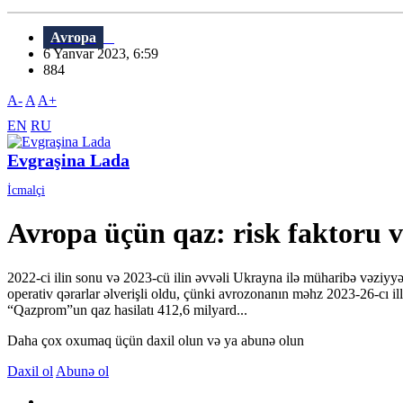
Avropa
6 Yanvar 2023, 6:59
884
A-
A
A+
EN
RU
Evgraşina Lada
İcmalçi
Avropa üçün qaz: risk faktoru və
2022-ci ilin sonu və 2023-cü ilin əvvəli Ukrayna ilə müharibə vəziy
operativ qərarlar əlverişli oldu, çünki avrozonanın məhz 2023-26-cı il
“Qazprom”un qaz hasilatı 412,6 milyard...
Daha çox oxumaq üçün daxil olun və ya abunə olun
Daxil ol
Abunə ol