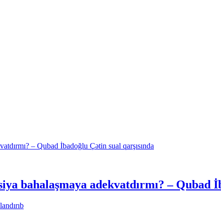
iya bahalaşmaya adekvatdırmı? – Qubad İba