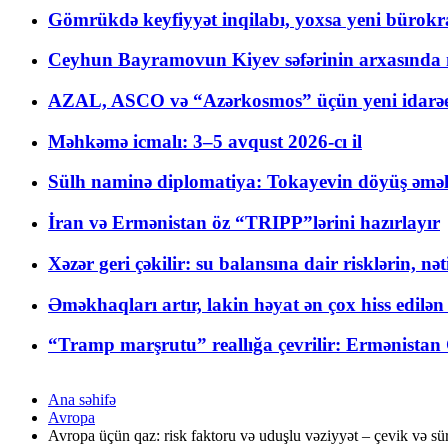
Gömrükdə keyfiyyət inqilabı, yoxsa yeni bürokr
Ceyhun Bayramovun Kiyev səfərinin arxasında 
AZAL, ASCO və “Azərkosmos” üçün yeni idarəetm
Məhkəmə icmalı: 3–5 avqust 2026-cı il
Sülh naminə diplomatiya: Tokayevin döyüş əməli
İran və Ermənistan öz “TRIPP”lərini hazırlayır
Xəzər geri çəkilir: su balansına dair risklərin, nə
Əməkhaqları artır, lakin həyat ən çox hiss edilən
“Tramp marşrutu” reallığa çevrilir: Ermənistan C
Ana səhifə
Avropa
Avropa üçün qaz: risk faktoru və uduşlu vəziyyət – çevik və sürə