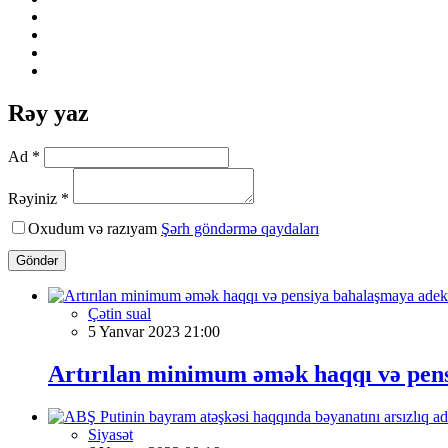
Rəy yaz
Ad *
Rəyiniz *
Oxudum və razıyam
Şərh göndərmə qaydaları
Göndər
Çətin sual
5 Yanvar 2023 21:00
Artırılan minimum əmək haqqı və pens
Siyasət