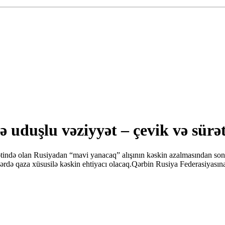
 uduşlu vəziyyət – çevik və sürətl
yətində olan Rusiyadan “mavi yanacaq” alışının kəskin azalmasından son
lərdə qaza xüsusilə kəskin ehtiyacı olacaq.Qərbin Rusiya Federasiyasına 