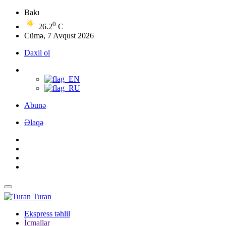
Bakı
0
26.2
C
Cümə, 7 Avqust 2026
Daxil ol
Abunə
Əlaqə
Turan
Ekspress təhlil
İcmallar