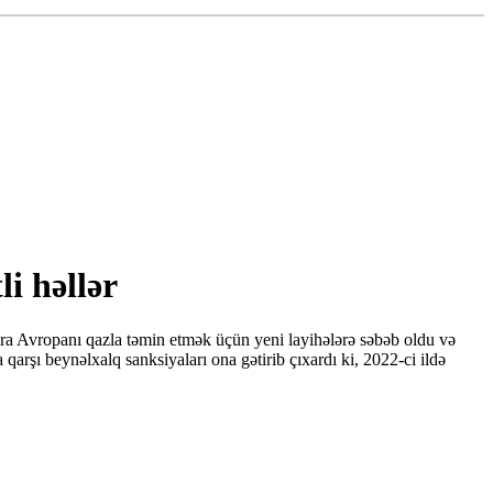
i həllər
ra Avropanı qazla təmin etmək üçün yeni layihələrə səbəb oldu və
qarşı beynəlxalq sanksiyaları ona gətirib çıxardı ki, 2022-ci ildə