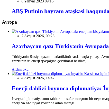
6 Yanvar 2023 09:16
ABŞ Putinin bayram atəşkəsi haqqında 
Avropa
7 Avqust 2026, 09:23
Azərbaycan qazı Türkiyənin Avropadakı
Türkiyənin Rusiya qazının tədarükünü saxlamaqla yanaşı, Avrop
ərazisinin iri enerji qovşağına çevrilməsi hasilata,...
Ardını oxu
4 Avqust 2026, 14:42
Enerji dəhlizi boyunca diplomatiya: İn
İsveçrə diplomatiyasının rəhbərinin səfər marşrutu bir neçə mə
enerji və nəqliyyat yollarına artan marağı....