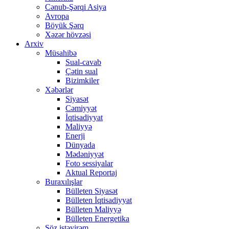
Cənub-Şərqi Asiya
Avropa
Böyük Şərq
Xəzər hövzəsi
Arxiv
Müsahibə
Sual-cavab
Çətin sual
Bizimkiler
Xəbərlər
Siyasət
Cəmiyyət
İqtisadiyyat
Maliyyə
Enerji
Dünyada
Mədəniyyət
Foto sessiyalar
Aktual Reportaj
Buraxılışlar
Bülleten Siyasət
Bülleten İqtisadiyyat
Bülleten Maliyyə
Bülleten Energetika
Söz istəyirəm