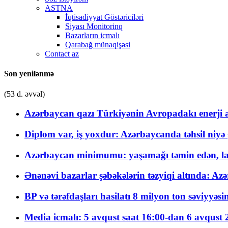
ASTNA
İqtisadiyyat Göstəriciləri
Siyası Monitorinq
Bazarların icmalı
Qarabağ münaqişəsi
Contact az
Son yenilənmə
(53 d. əvvəl)
Azərbaycan qazı Türkiyənin Avropadakı enerji am
Diplom var, iş yoxdur: Azərbaycanda təhsil niyə
Azərbaycan minimumu: yaşamağı təmin edən, la
Ənənəvi bazarlar şəbəkələrin təzyiqi altında: Azə
BP və tərəfdaşları hasilatı 8 milyon ton səviyyəs
Media icmalı: 5 avqust saat 16:00-dan 6 avqust 2