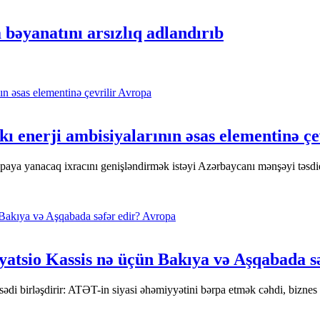
bəyanatını arsızlıq adlandırıb
Avropa
 enerji ambisiyalarının əsas elementinə çe
aya yanacaq ixracını genişləndirmək istəyi Azərbaycanı mənşəyi təsdiq
Avropa
yatsio Kassis nə üçün Bakıya və Aşqabada s
qsədi birləşdirir: ATƏT-in siyasi əhəmiyyətini bərpa etmək cəhdi, bizn