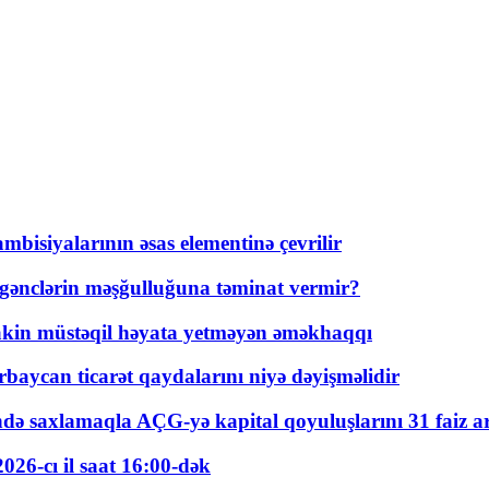
bisiyalarının əsas elementinə çevrilir
 gənclərin məşğulluğuna təminat vermir?
kin müstəqil həyata yetməyən əməkhaqqı
rbaycan ticarət qaydalarını niyə dəyişməlidir
ində saxlamaqla AÇG-yə kapital qoyuluşlarını 31 faiz ar
026-cı il saat 16:00-dək