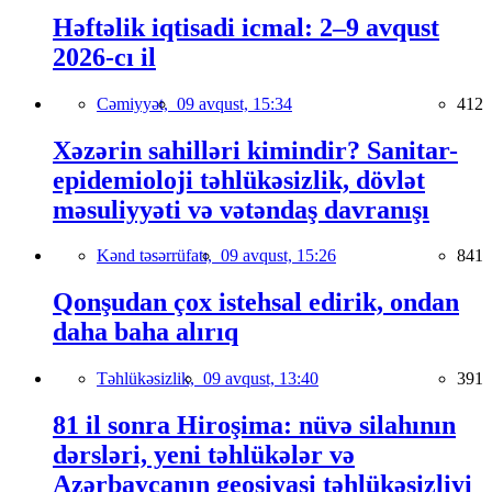
Həftəlik iqtisadi icmal: 2–9 avqust
2026-cı il
Cəmiyyət,
09 avqust, 15:34
412
Xəzərin sahilləri kimindir? Sanitar-
epidemioloji təhlükəsizlik, dövlət
məsuliyyəti və vətəndaş davranışı
Kənd təsərrüfatı,
09 avqust, 15:26
841
Qonşudan çox istehsal edirik, ondan
daha baha alırıq
Təhlükəsizlik,
09 avqust, 13:40
391
81 il sonra Hiroşima: nüvə silahının
dərsləri, yeni təhlükələr və
Azərbaycanın geosiyasi təhlükəsizliyi