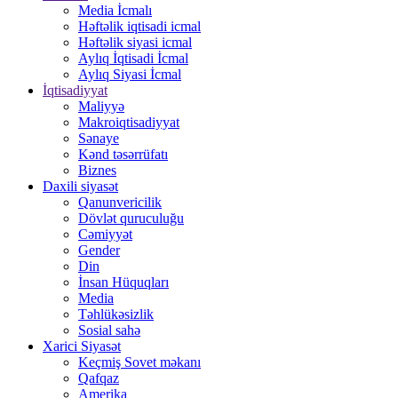
Media İcmalı
Həftəlik iqtisadi icmal
Həftəlik siyasi icmal
Aylıq İqtisadi İcmal
Aylıq Siyasi İcmal
İqtisadiyyat
Maliyyə
Makroiqtisadiyyat
Sənaye
Kənd təsərrüfatı
Biznes
Daxili siyasət
Qanunvericilik
Dövlət quruculuğu
Cəmiyyət
Gender
Din
İnsan Hüquqları
Media
Təhlükəsizlik
Sosial sahə
Xarici Siyasət
Keçmiş Sovet məkanı
Qafqaz
Amerika