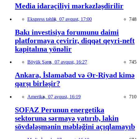
Media idarəçiliyi mərkəzləşdirilir
Ekspress təhlil,
07 avqust, 17:00
748
Bakı investisiya forumunu daimi
platformaya çevirir, diqqət qeyri-neft
kapitalına yönəlir
Böyük Şərq,
07 avqust, 16:27
745
Ankara, İslamabad və Ər-Riyad kimə
qarşı birləşir?
Amerika,
07 avqust, 16:19
710
SOFAZ Perunun energetika
sektoruna sərmayə yatırıb, lakin
sövdələşmənin məbləğini açıqlamayıb