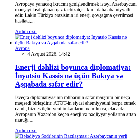
Avropaya yanacaq ixracını genişləndirmək istəyi Azərbaycanı
mənşəyi təsdiqlənən qaz təchizatçısı kimi daha əhəmiyyətli
edir. Lakin Türkiyə ərazisinin iri enerji qovşağına çevrilməsi
hasilata,...
Ardını oxu
Avropa
4 Avqust 2026, 14:42
Enerji dəhlizi boyunca diplomatiya:
İnyatsio Kassis nə üçün Bakıya və
Aşqabada səfər edir?
İsveçrə diplomatiyasının rəhbərinin səfər marşrutu bir neçə
məqsədi birləşdirir: ATƏT-in siyasi əhəmiyyətini bərpa etmək
cəhdi, biznes üçün yeni imkanların axtarılması, eləcə də
Avropanın Xəzərdən keçən enerji və nəqliyyat yollarına artan
marağı....
Ardını oxu