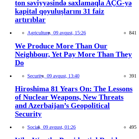
ton səviyyəsində saxlamaqla AÇG-yə
kapital qoyuluşlarını 31 faiz
artırıblar
Agriculture,
09 avqust, 15:26
841
We Produce More Than Our
Neighbour, Yet Pay More Than They
Do
Security,
09 avqust, 13:40
391
Hiroshima 81 Years On: The Lessons
of Nuclear Weapons, New Threats
and Azerbaijan’s Geopolitical
Security
Social,
09 avqust, 01:26
495