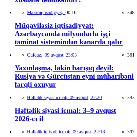
Makroiqtisadiyyat,
00:16
348
Müqaviləsiz iqtisadiyyat:
Azərbaycanda milyonlarla işçi
təminat sistemindən kənarda qalır
Qafqaz,
09 avqust, 23:03
361
Yaxınlaşma, lakin barışıq deyil:
Rusiya və Gürcüstan eyni müharibəni
fərqli oxuyur
Həftəlik siyasi icmal,
09 avqust, 22:20
393
Həftəlik siyasi icmal: 3–9 avqust
2026-cı il
Həftəlik iqtisadi icmal,
09 avqust, 22:18
397