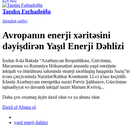
Tapdıq Fərhadoğlu
Jurnalist-şərhçi
Avropanın enerji xəritəsini
dəyişdirən Yaşıl Enerji Dəhlizi
İyulun 8-də Bakıda “Azərbaycan Respublikası, Gürcüstan,
Macarıstan və Rumıniya Hökumətləri arasında yaşıl enerjinin
inkişafı və ötürülməsi sahəsində strateji tərəfdaşlıq haqqında Saziş”in
icrası çərçivəsində Nazirlər/Rəhbər Komitənin 12-ci iclası keçirilib.
İclasda Azərbaycanı energetika naziri Pərviz Şahbazov, Gürcüstanı
iqtisadiyyat və davamlı inkişaf naziri Mariam Kvriviş...
Daha çox oxumaq üçün daxil olun və ya abunə olun
Daxil ol
Abunə ol
yaşıl enerji dəhlizi