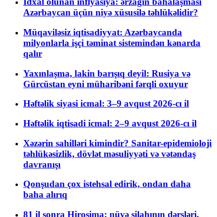
İdxal olunan inflyasiya: ərzağın bahalaşması
Azərbaycan üçün niyə xüsusilə təhlükəlidir?
Müqaviləsiz iqtisadiyyat: Azərbaycanda
milyonlarla işçi təminat sistemindən kənarda
qalır
Yaxınlaşma, lakin barışıq deyil: Rusiya və
Gürcüstan eyni müharibəni fərqli oxuyur
Həftəlik siyasi icmal: 3–9 avqust 2026-cı il
Həftəlik iqtisadi icmal: 2–9 avqust 2026-cı il
Xəzərin sahilləri kimindir? Sanitar-epidemioloji
təhlükəsizlik, dövlət məsuliyyəti və vətəndaş
davranışı
Qonşudan çox istehsal edirik, ondan daha
baha alırıq
81 il sonra Hiroşima: nüvə silahının dərsləri,