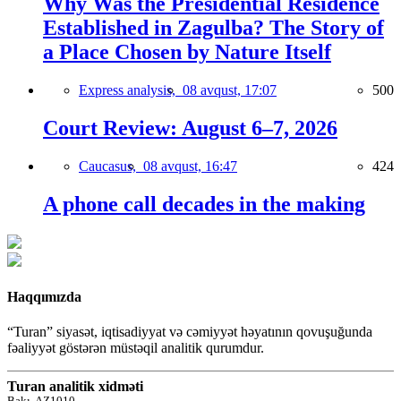
Why Was the Presidential Residence
Established in Zagulba? The Story of
a Place Chosen by Nature Itself
Express analysis,
08 avqust, 17:07
500
Court Review: August 6–7, 2026
Caucasus,
08 avqust, 16:47
424
A phone call decades in the making
Haqqımızda
“Turan” siyasət, iqtisadiyyat və cəmiyyət həyatının qovuşuğunda
fəaliyyət göstərən müstəqil analitik qurumdur.
Turan analitik xidməti