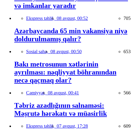
və imkanlar yaradır
Ekspress təhlil,
08 avqust, 00:52
705
Azərbaycanda 65 min vakansiya niyə
doldurulmamış qalır?
Sosial sahə,
08 avqust, 00:50
653
Bakı metrosunun xətlərinin
ayrılması: nəqliyyat böhranından
necə qaçmaq olar?
Cəmiyyət,
08 avqust, 00:41
566
Təbriz azadlığının salnaməsi:
Məşrutə hərəkatı və müasirlik
Ekspress təhlil,
07 avqust, 17:28
609