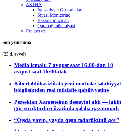
ASTNA
İqtisadiyyat Göstəriciləri
Siyası Monitorinq
Bazarların icmalı
Qarabağ münaqişəsi
Contact az
Son yenilənmə
(23 d. əvvəl)
Media icmalı: 7 avqust saat 16:00-dan 10
avqust saat 16:00-dək
Kibertəhlükəsizlikdə yeni mərhələ: səlahiyyət
bölgüsündən real müdafiə qabiliyyətinə
Pezeşkian Xameneinin dəstəyini aldı — lakin
güc strukturları üzərində qələbə qazanmadı
“Qışda yayın, yayda qışın tədarükünü gör”