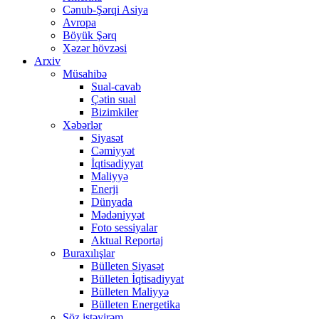
Cənub-Şərqi Asiya
Avropa
Böyük Şərq
Xəzər hövzəsi
Arxiv
Müsahibə
Sual-cavab
Çətin sual
Bizimkiler
Xəbərlər
Siyasət
Cəmiyyət
İqtisadiyyat
Maliyyə
Enerji
Dünyada
Mədəniyyət
Foto sessiyalar
Aktual Reportaj
Buraxılışlar
Bülleten Siyasət
Bülleten İqtisadiyyat
Bülleten Maliyyə
Bülleten Energetika
Söz istəyirəm