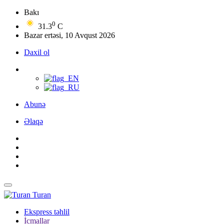
Bakı
0
31.3
C
Bazar ertəsi, 10 Avqust 2026
Daxil ol
Abunə
Əlaqə
Turan
Ekspress təhlil
İcmallar