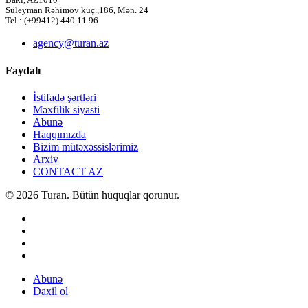
Bakı, AZ1010
Süleyman Rəhimov küç.,186, Mən. 24
Tel.: (+99412) 440 11 96
agency@turan.az
Faydalı
İstifadə şərtləri
Məxfilik siyasti
Abunə
Haqqımızda
Bizim mütəxəssislərimiz
Arxiv
CONTACT AZ
© 2026 Turan. Bütün hüquqlar qorunur.
Abunə
Daxil ol