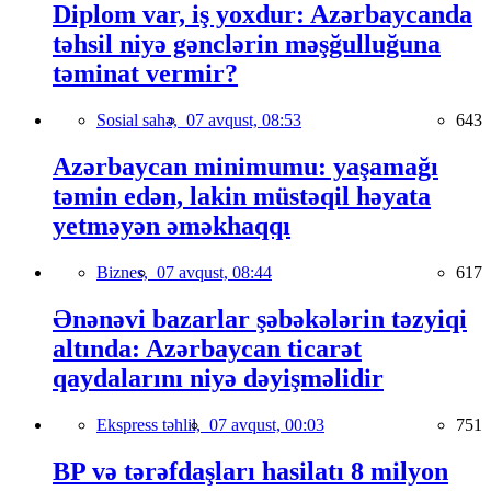
Diplom var, iş yoxdur: Azərbaycanda
təhsil niyə gənclərin məşğulluğuna
təminat vermir?
Sosial sahə,
07 avqust, 08:53
643
Azərbaycan minimumu: yaşamağı
təmin edən, lakin müstəqil həyata
yetməyən əməkhaqqı
Biznes,
07 avqust, 08:44
617
Ənənəvi bazarlar şəbəkələrin təzyiqi
altında: Azərbaycan ticarət
qaydalarını niyə dəyişməlidir
Ekspress təhlil,
07 avqust, 00:03
751
BP və tərəfdaşları hasilatı 8 milyon