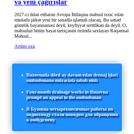
və yeni çağırışlar
2027-ci ildən etibarən Avropa İttifaqına məhsul ixrac edən
minlərlə şirkət yeni bir sənədlə işləməli olacaq. Bu sənəd
gömrük bəyannaməsi deyil, keyfiyyət sertifikatı da deyil. O,
məhsulun bütün həyat tarixçəsini özündə saxlayan Rəqəmsal
Məhsul...
Ardını oxu
Buzovnada dörd ay davam edən drenaj işləri
ombudsmana müraciətə səbəb olub
Four-month drainage works in Buzovna
prompt an appeal to the ombudsman
В Бузовна четырехмесячные работы по
водоотводу стали поводом для обращения
к омбудсмену