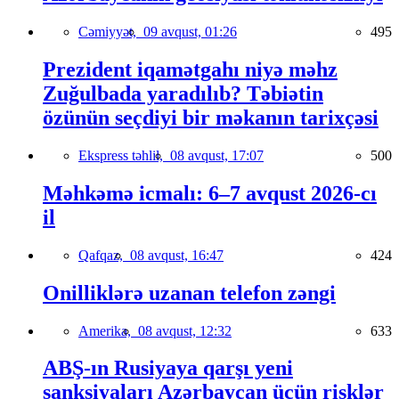
Cəmiyyət,
09 avqust, 01:26
495
Prezident iqamətgahı niyə məhz
Zuğulbada yaradılıb? Təbiətin
özünün seçdiyi bir məkanın tarixçəsi
Ekspress təhlil,
08 avqust, 17:07
500
Məhkəmə icmalı: 6–7 avqust 2026-cı
il
Qafqaz,
08 avqust, 16:47
424
Onilliklərə uzanan telefon zəngi
Amerika,
08 avqust, 12:32
633
ABŞ-ın Rusiyaya qarşı yeni
sanksiyaları Azərbaycan üçün risklər