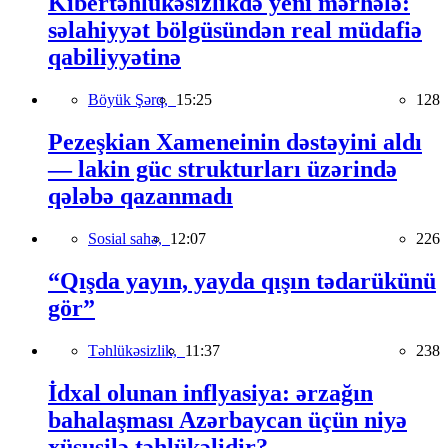
Kibertəhlükəsizlikdə yeni mərhələ:
səlahiyyət bölgüsündən real müdafiə
qabiliyyətinə
Böyük Şərq,
15:25
128
Pezeşkian Xameneinin dəstəyini aldı
— lakin güc strukturları üzərində
qələbə qazanmadı
Sosial sahə,
12:07
226
“Qışda yayın, yayda qışın tədarükünü
gör”
Təhlükəsizlik,
11:37
238
İdxal olunan inflyasiya: ərzağın
bahalaşması Azərbaycan üçün niyə
xüsusilə təhlükəlidir?