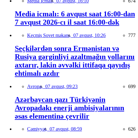
Media İcmalı,
07 avqust, 16:10
674
Media icmalı: 6 avqust saat 16:00-dan
7 avqust 2026-cı il saat 16:00-dək
Keçmiş Sovet məkanı,
07 avqust, 10:26
777
Seçkilərdən sonra Ermənistan və
Rusiya gərginliyi azaltmağın yollarını
axtarır, lakin əvvəlki ittifaqa qayıdış
ehtimalı azdır
Avropa,
07 avqust, 09:23
699
Azərbaycan qazı Türkiyənin
Avropadakı enerji ambisiyalarının
əsas elementinə çevrilir
Cəmiyyət,
07 avqust, 08:59
626