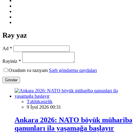
Rəy yaz
Ad *
Rəyiniz *
Oxudum və razıyam
Şərh göndərmə qaydaları
Göndər
Təhlükəsizlik
9 İyul 2026 00:31
Ankara 2026: NATO böyük müharibə
qanunları ilə yaşamağa başlayır