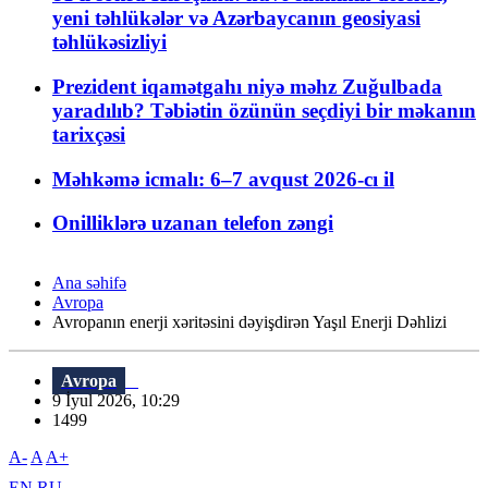
yeni təhlükələr və Azərbaycanın geosiyasi
təhlükəsizliyi
Prezident iqamətgahı niyə məhz Zuğulbada
yaradılıb? Təbiətin özünün seçdiyi bir məkanın
tarixçəsi
Məhkəmə icmalı: 6–7 avqust 2026-cı il
Onilliklərə uzanan telefon zəngi
Ana səhifə
Avropa
Avropanın enerji xəritəsini dəyişdirən Yaşıl Enerji Dəhlizi
Avropa
9 İyul 2026, 10:29
1499
A-
A
A+
EN
RU