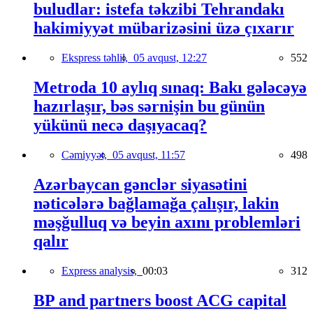
buludlar: istefa təkzibi Tehrandakı
hakimiyyət mübarizəsini üzə çıxarır
Ekspress təhlil,
05 avqust, 12:27
552
Metroda 10 aylıq sınaq: Bakı gələcəyə
hazırlaşır, bəs sərnişin bu günün
yükünü necə daşıyacaq?
Cəmiyyət,
05 avqust, 11:57
498
Azərbaycan gənclər siyasətini
nəticələrə bağlamağa çalışır, lakin
məşğulluq və beyin axını problemləri
qalır
Express analysis,
00:03
312
BP and partners boost ACG capital