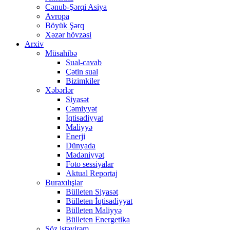
Cənub-Şərqi Asiya
Avropa
Böyük Şərq
Xəzər hövzəsi
Arxiv
Müsahibə
Sual-cavab
Çətin sual
Bizimkiler
Xəbərlər
Siyasət
Cəmiyyət
İqtisadiyyat
Maliyyə
Enerji
Dünyada
Mədəniyyət
Foto sessiyalar
Aktual Reportaj
Buraxılışlar
Bülleten Siyasət
Bülleten İqtisadiyyat
Bülleten Maliyyə
Bülleten Energetika
Söz istəyirəm