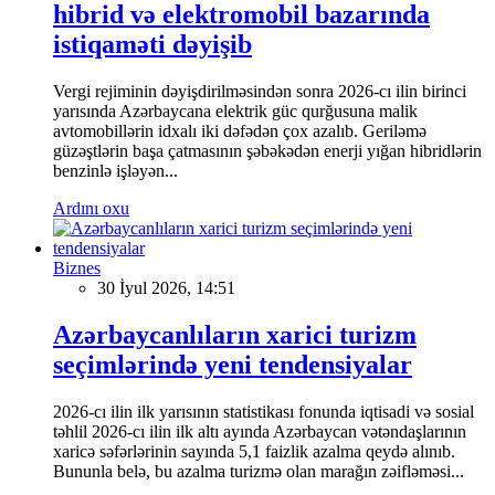
hibrid və elektromobil bazarında
istiqaməti dəyişib
Vergi rejiminin dəyişdirilməsindən sonra 2026-cı ilin birinci
yarısında Azərbaycana elektrik güc qurğusuna malik
avtomobillərin idxalı iki dəfədən çox azalıb. Geriləmə
güzəştlərin başa çatmasının şəbəkədən enerji yığan hibridlərin
benzinlə işləyən...
Ardını oxu
Biznes
30 İyul 2026, 14:51
Azərbaycanlıların xarici turizm
seçimlərində yeni tendensiyalar
2026-cı ilin ilk yarısının statistikası fonunda iqtisadi və sosial
təhlil 2026-cı ilin ilk altı ayında Azərbaycan vətəndaşlarının
xaricə səfərlərinin sayında 5,1 faizlik azalma qeydə alınıb.
Bununla belə, bu azalma turizmə olan marağın zəifləməsi...