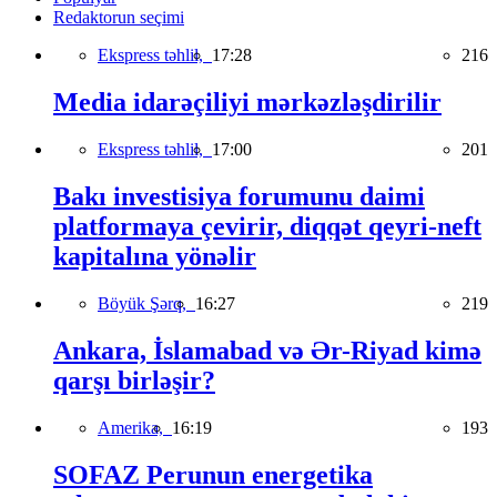
Redaktorun seçimi
Ekspress təhlil,
17:28
216
Media idarəçiliyi mərkəzləşdirilir
Ekspress təhlil,
17:00
201
Bakı investisiya forumunu daimi
platformaya çevirir, diqqət qeyri-neft
kapitalına yönəlir
Böyük Şərq,
16:27
219
Ankara, İslamabad və Ər-Riyad kimə
qarşı birləşir?
Amerika,
16:19
193
SOFAZ Perunun energetika