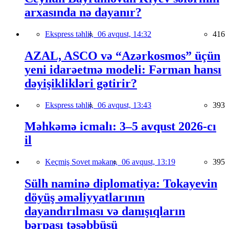
arxasında nə dayanır?
Ekspress təhlil,
06 avqust, 14:32
416
AZAL, ASCO və “Azərkosmos” üçün
yeni idarəetmə modeli: Fərman hansı
dəyişiklikləri gətirir?
Ekspress təhlil,
06 avqust, 13:43
393
Məhkəmə icmalı: 3–5 avqust 2026-cı
il
Keçmiş Sovet məkanı,
06 avqust, 13:19
395
Sülh naminə diplomatiya: Tokayevin
döyüş əməliyyatlarının
dayandırılması və danışıqların
bərpası təşəbbüsü