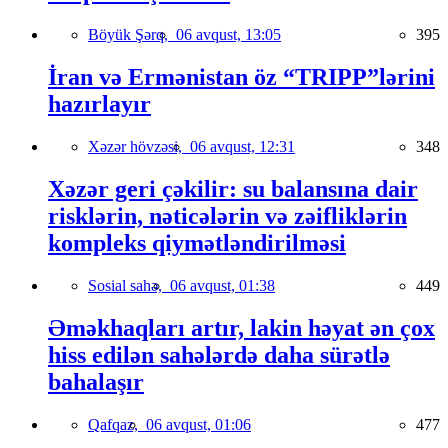
Böyük Şərq,
06 avqust, 13:05
395
İran və Ermənistan öz “TRIPP”lərini
hazırlayır
Xəzər hövzəsi,
06 avqust, 12:31
348
Xəzər geri çəkilir: su balansına dair
risklərin, nəticələrin və zəifliklərin
kompleks qiymətləndirilməsi
Sosial sahə,
06 avqust, 01:38
449
Əməkhaqları artır, lakin həyat ən çox
hiss edilən sahələrdə daha sürətlə
bahalaşır
Qafqaz,
06 avqust, 01:06
477