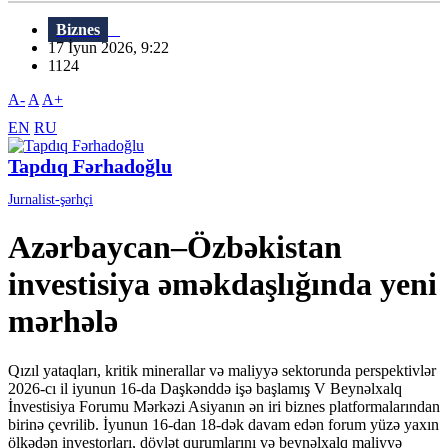
Biznes
17 İyun 2026, 9:22
1124
A-
A
A+
EN
RU
Tapdıq Fərhadoğlu
Jurnalist-şərhçi
Azərbaycan–Özbəkistan
investisiya əməkdaşlığında yeni
mərhələ
Qızıl yataqları, kritik minerallar və maliyyə sektorunda perspektivlər
2026-cı il iyunun 16-da Daşkənddə işə başlamış V Beynəlxalq
İnvestisiya Forumu Mərkəzi Asiyanın ən iri biznes platformalarından
birinə çevrilib. İyunun 16-dan 18-dək davam edən forum yüzə yaxın
ölkədən investorları, dövlət qurumlarını və beynəlxalq maliyyə