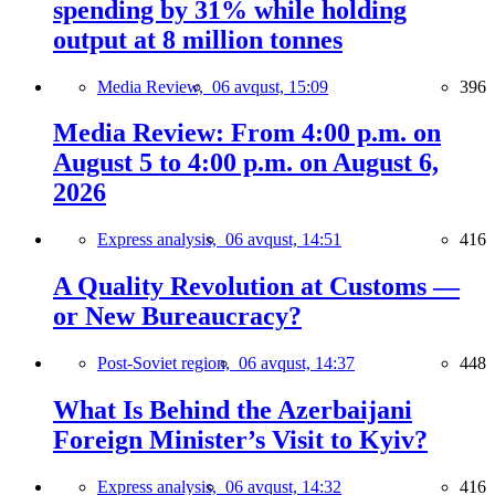
spending by 31% while holding
output at 8 million tonnes
Media Review,
06 avqust, 15:09
396
Media Review: From 4:00 p.m. on
August 5 to 4:00 p.m. on August 6,
2026
Express analysis,
06 avqust, 14:51
416
A Quality Revolution at Customs —
or New Bureaucracy?
Post-Soviet region,
06 avqust, 14:37
448
What Is Behind the Azerbaijani
Foreign Minister’s Visit to Kyiv?
Express analysis,
06 avqust, 14:32
416