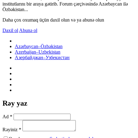
institutlarını bir araya gətirib. Forum çərçivəsində Azərbaycan ilə
Özbəkistan...
Daha çox oxumaq üçün daxil olun və ya abunə olun
Daxil ol
Abunə ol
Azərbaycan–Özbəkistan
Azerbaijan–Uzbekistan
Азербайджан–Узбекистан
Rəy yaz
Ad *
Rəyiniz *