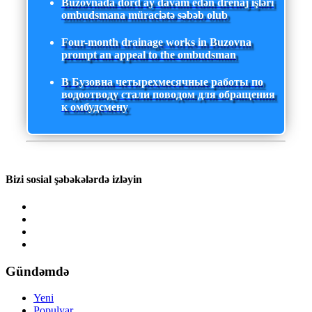
Buzovnada dörd ay davam edən drenaj işləri
ombudsmana müraciətə səbəb olub
Four-month drainage works in Buzovna
prompt an appeal to the ombudsman
В Бузовна четырехмесячные работы по
водоотводу стали поводом для обращения
к омбудсмену
Bizi sosial şəbəkələrdə izləyin
Gündəmdə
Yeni
Populyar