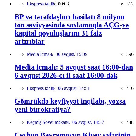
Ekspress təhlil,
00:03
312
BP və tərəfdaşları hasilatı 8 milyon
ton səviyyəsində saxlamaqla AÇG-yə
kapital qoyuluşlarını 31 faiz
artırıblar
Media İcmalı,
06 avqust, 15:09
396
Media icmalı: 5 avqust saat 16:00-dan
6 avqust 2026-cı il saat 16:00-dək
Ekspress təhlil,
06 avqust, 14:51
416
Gömrükdə keyfiyyət inqilabı, yoxsa
yeni bürokratiya?
Keçmiş Sovet məkanı,
06 avqust, 14:37
448
Ceyhun Bayramovun Kiyev səfərinin