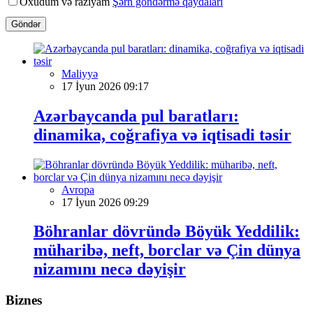
Oxudum və razıyam
Şərh göndərmə qaydaları
Göndər
Maliyyə
17 İyun 2026 09:17
Azərbaycanda pul baratları:
dinamika, coğrafiya və iqtisadi təsir
Avropa
17 İyun 2026 09:29
Böhranlar dövründə Böyük Yeddilik:
müharibə, neft, borclar və Çin dünya
nizamını necə dəyişir
Biznes