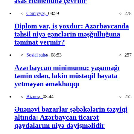
əsas elementinə çevrilir
Cəmiyyət,
08:59
278
Diplom var, iş yoxdur: Azərbaycanda
təhsil niyə gənclərin məşğulluğuna
təminat vermir?
Sosial sahə,
08:53
257
Azərbaycan minimumu: yaşamağı
təmin edən, lakin müstəqil həyata
yetməyən əməkhaqqı
Biznes,
08:44
255
Ənənəvi bazarlar şəbəkələrin təzyiqi
altında: Azərbaycan ticarət
qaydalarını niyə dəyişməlidir