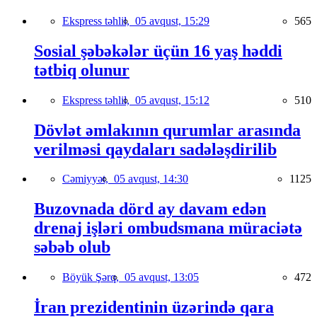
Ekspress təhlil,
05 avqust, 15:29
565
Sosial şəbəkələr üçün 16 yaş həddi
tətbiq olunur
Ekspress təhlil,
05 avqust, 15:12
510
Dövlət əmlakının qurumlar arasında
verilməsi qaydaları sadələşdirilib
Cəmiyyət,
05 avqust, 14:30
1125
Buzovnada dörd ay davam edən
drenaj işləri ombudsmana müraciətə
səbəb olub
Böyük Şərq,
05 avqust, 13:05
472
İran prezidentinin üzərində qara