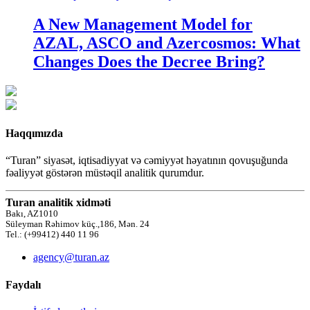
A New Management Model for
AZAL, ASCO and Azercosmos: What
Changes Does the Decree Bring?
Haqqımızda
“Turan” siyasət, iqtisadiyyat və cəmiyyət həyatının qovuşuğunda
fəaliyyət göstərən müstəqil analitik qurumdur.
Turan analitik xidməti
Bakı, AZ1010
Süleyman Rəhimov küç.,186, Mən. 24
Tel.: (+99412) 440 11 96
agency@turan.az
Faydalı