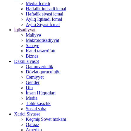
Media İcmalı
Həftəlik iqtisadi icmal
Həftəlik siyasi icmal
Aylıq İqtisadi İcmal
Aylıq Siyasi İcmal
İqtisadiyyat
Maliyyə
Makroiqtisadiyyat
Sənaye
Kənd təsərrüfatı
Biznes
Daxili siyasət
Qanunvericilik
Dövlət quruculuğu
Cəmiyyət
Gender
Din
İnsan Hüquqları
Media
Təhlükəsizlik
Sosial sahə
Xarici Siyasət
Keçmiş Sovet məkanı
Qafqaz
Amerika