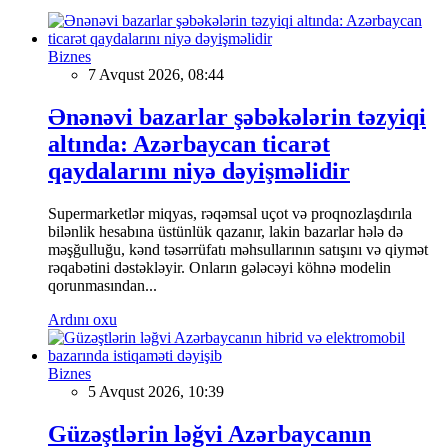
Biznes
7 Avqust 2026, 08:44
Ənənəvi bazarlar şəbəkələrin təzyiqi
altında: Azərbaycan ticarət
qaydalarını niyə dəyişməlidir
Supermarketlər miqyas, rəqəmsal uçot və proqnozlaşdırıla
bilənlik hesabına üstünlük qazanır, lakin bazarlar hələ də
məşğulluğu, kənd təsərrüfatı məhsullarının satışını və qiymət
rəqabətini dəstəkləyir. Onların gələcəyi köhnə modelin
qorunmasından...
Ardını oxu
Biznes
5 Avqust 2026, 10:39
Güzəştlərin ləğvi Azərbaycanın