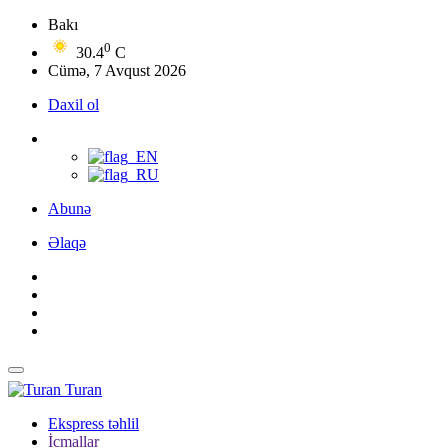
Bakı
0
30.4
C
Cümə, 7 Avqust 2026
Daxil ol
Abunə
Əlaqə
Turan
Ekspress təhlil
İcmallar