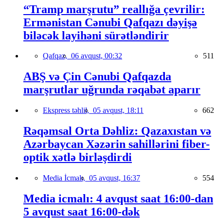
“Tramp marşrutu” reallığa çevrilir:
Ermənistan Cənubi Qafqazı dəyişə
biləcək layihəni sürətləndirir
Qafqaz,
06 avqust, 00:32
511
ABŞ və Çin Cənubi Qafqazda
marşrutlar uğrunda rəqabət aparır
Ekspress təhlil,
05 avqust, 18:11
662
Rəqəmsal Orta Dəhliz: Qazaxıstan və
Azərbaycan Xəzərin sahillərini fiber-
optik xətlə birləşdirdi
Media İcmalı,
05 avqust, 16:37
554
Media icmalı: 4 avqust saat 16:00-dan
5 avqust saat 16:00-dək