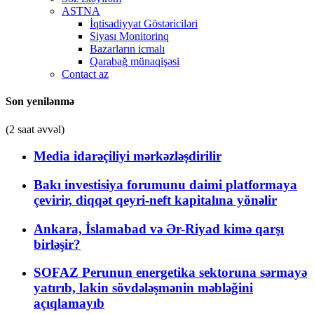
ASTNA
İqtisadiyyat Göstəriciləri
Siyası Monitorinq
Bazarların icmalı
Qarabağ münaqişəsi
Contact az
Son yenilənmə
(2 saat əvvəl)
Media idarəçiliyi mərkəzləşdirilir
Bakı investisiya forumunu daimi platformaya
çevirir, diqqət qeyri-neft kapitalına yönəlir
Ankara, İslamabad və Ər-Riyad kimə qarşı
birləşir?
SOFAZ Perunun energetika sektoruna sərmayə
yatırıb, lakin sövdələşmənin məbləğini
açıqlamayıb