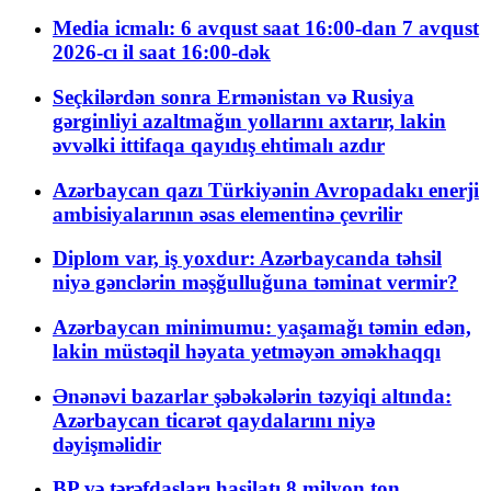
Media icmalı: 6 avqust saat 16:00-dan 7 avqust
2026-cı il saat 16:00-dək
Seçkilərdən sonra Ermənistan və Rusiya
gərginliyi azaltmağın yollarını axtarır, lakin
əvvəlki ittifaqa qayıdış ehtimalı azdır
Azərbaycan qazı Türkiyənin Avropadakı enerji
ambisiyalarının əsas elementinə çevrilir
Diplom var, iş yoxdur: Azərbaycanda təhsil
niyə gənclərin məşğulluğuna təminat vermir?
Azərbaycan minimumu: yaşamağı təmin edən,
lakin müstəqil həyata yetməyən əməkhaqqı
Ənənəvi bazarlar şəbəkələrin təzyiqi altında:
Azərbaycan ticarət qaydalarını niyə
dəyişməlidir
BP və tərəfdaşları hasilatı 8 milyon ton