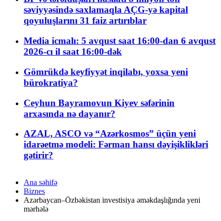
səviyyəsində saxlamaqla AÇG-yə kapital
qoyuluşlarını 31 faiz artırıblar
Media icmalı: 5 avqust saat 16:00-dan 6 avqust
2026-cı il saat 16:00-dək
Gömrükdə keyfiyyət inqilabı, yoxsa yeni
bürokratiya?
Ceyhun Bayramovun Kiyev səfərinin
arxasında nə dayanır?
AZAL, ASCO və “Azərkosmos” üçün yeni
idarəetmə modeli: Fərman hansı dəyişiklikləri
gətirir?
Ana səhifə
Biznes
Azərbaycan–Özbəkistan investisiya əməkdaşlığında yeni
mərhələ