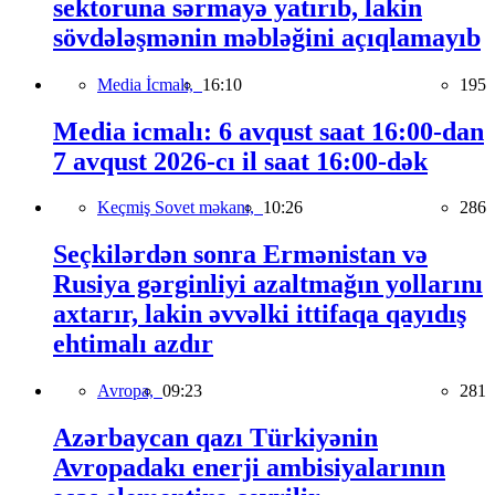
sektoruna sərmayə yatırıb, lakin
sövdələşmənin məbləğini açıqlamayıb
Media İcmalı,
16:10
195
Media icmalı: 6 avqust saat 16:00-dan
7 avqust 2026-cı il saat 16:00-dək
Keçmiş Sovet məkanı,
10:26
286
Seçkilərdən sonra Ermənistan və
Rusiya gərginliyi azaltmağın yollarını
axtarır, lakin əvvəlki ittifaqa qayıdış
ehtimalı azdır
Avropa,
09:23
281
Azərbaycan qazı Türkiyənin
Avropadakı enerji ambisiyalarının