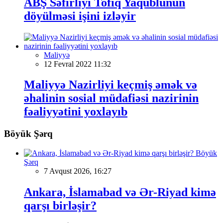
ABŞ Səfirliyi Tofiq Yaqublunun
döyülməsi işini izləyir
Maliyyə
12 Fevral 2022 11:32
Maliyyə Nazirliyi keçmiş əmək və
əhalinin sosial müdafiəsi nazirinin
fəaliyyətini yoxlayıb
Böyük Şərq
Böyük
Şərq
7 Avqust 2026, 16:27
Ankara, İslamabad və Ər-Riyad kimə
qarşı birləşir?