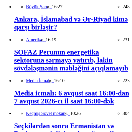
Böyük Şərq,
16:27
248
Ankara, İslamabad və Ər-Riyad kimə
qarşı birləşir?
Amerika,
16:19
231
SOFAZ Perunun energetika
sektoruna sərmayə yatırıb, lakin
sövdələşmənin məbləğini açıqlamayıb
Media İcmalı,
16:10
223
Media icmalı: 6 avqust saat 16:00-dan
7 avqust 2026-cı il saat 16:00-dək
Keçmiş Sovet məkanı,
10:26
304
Seçkilərdən sonra Ermənistan və