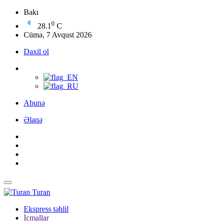
Bakı
0
28.1
C
Cümə, 7 Avqust 2026
Daxil ol
Abunə
Əlaqə
Turan
Ekspress təhlil
İcmallar