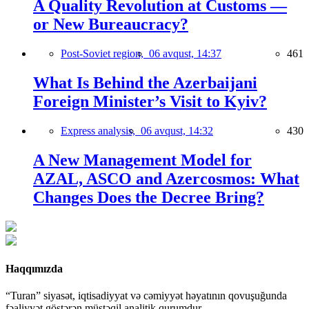
A Quality Revolution at Customs —
or New Bureaucracy?
Post-Soviet region,
06 avqust, 14:37
461
What Is Behind the Azerbaijani
Foreign Minister’s Visit to Kyiv?
Express analysis,
06 avqust, 14:32
430
A New Management Model for
AZAL, ASCO and Azercosmos: What
Changes Does the Decree Bring?
Haqqımızda
“Turan” siyasət, iqtisadiyyat və cəmiyyət həyatının qovuşuğunda
fəaliyyət göstərən müstəqil analitik qurumdur.