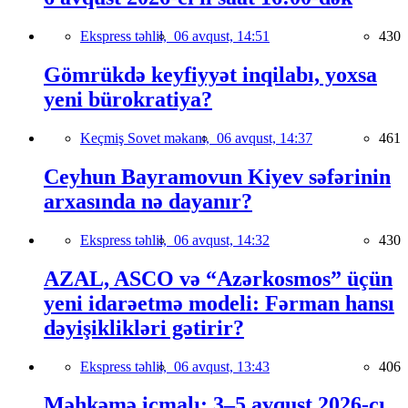
Ekspress təhlil,
06 avqust, 14:51
430
Gömrükdə keyfiyyət inqilabı, yoxsa
yeni bürokratiya?
Keçmiş Sovet məkanı,
06 avqust, 14:37
461
Ceyhun Bayramovun Kiyev səfərinin
arxasında nə dayanır?
Ekspress təhlil,
06 avqust, 14:32
430
AZAL, ASCO və “Azərkosmos” üçün
yeni idarəetmə modeli: Fərman hansı
dəyişiklikləri gətirir?
Ekspress təhlil,
06 avqust, 13:43
406
Məhkəmə icmalı: 3–5 avqust 2026-cı