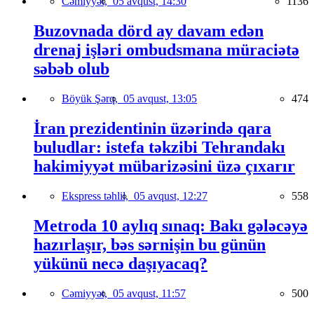
Cəmiyyət,
05 avqust, 14:30
1136
Buzovnada dörd ay davam edən
drenaj işləri ombudsmana müraciətə
səbəb olub
Böyük Şərq,
05 avqust, 13:05
474
İran prezidentinin üzərində qara
buludlar: istefa təkzibi Tehrandakı
hakimiyyət mübarizəsini üzə çıxarır
Ekspress təhlil,
05 avqust, 12:27
558
Metroda 10 aylıq sınaq: Bakı gələcəyə
hazırlaşır, bəs sərnişin bu günün
yükünü necə daşıyacaq?
Cəmiyyət,
05 avqust, 11:57
500