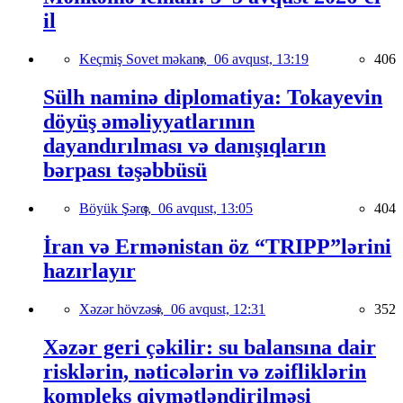
il
Keçmiş Sovet məkanı,
06 avqust, 13:19
406
Sülh naminə diplomatiya: Tokayevin
döyüş əməliyyatlarının
dayandırılması və danışıqların
bərpası təşəbbüsü
Böyük Şərq,
06 avqust, 13:05
404
İran və Ermənistan öz “TRIPP”lərini
hazırlayır
Xəzər hövzəsi,
06 avqust, 12:31
352
Xəzər geri çəkilir: su balansına dair
risklərin, nəticələrin və zəifliklərin
kompleks qiymətləndirilməsi