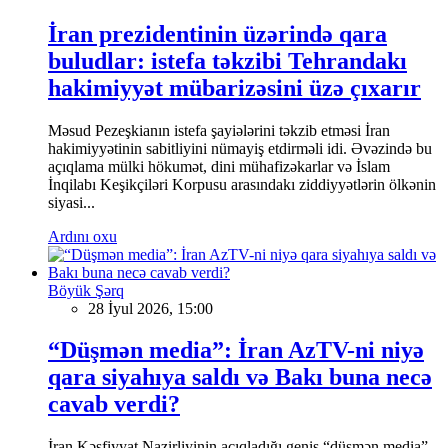
İran prezidentinin üzərində qara
buludlar: istefa təkzibi Tehrandakı
hakimiyyət mübarizəsini üzə çıxarır
Məsud Pezeşkianın istefa şayiələrini təkzib etməsi İran
hakimiyyətinin sabitliyini nümayiş etdirməli idi. Əvəzində bu
açıqlama mülki hökumət, dini mühafizəkarlar və İslam
İnqilabı Keşikçiləri Korpusu arasındakı ziddiyyətlərin ölkənin
siyasi...
Ardını oxu
Böyük Şərq
28 İyul 2026, 15:00
“Düşmən media”: İran AzTV-ni niyə
qara siyahıya saldı və Bakı buna necə
cavab verdi?
İran Kəşfiyyat Nazirliyinin açıqladığı geniş “düşmən media”