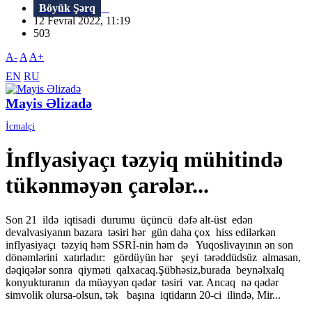
Böyük Şərq
12 Fevral 2022, 11:19
503
A-
A
A+
EN
RU
Mayis Əlizadə
İcmalçi
İnflyasiyaçı təzyiq mühitində
tükənməyən çarələr...
Son 21 ildə iqtisadi durumu üçüncü dəfə alt-üst edən
devalvasiyanın bazara təsiri hər gün daha çox hiss edilərkən
inflyasiyaçı təzyiq həm SSRİ-nin həm də Yuqoslivayının ən son
dönəmlərini xatırladır: gördüyün hər şeyi tərəddüdsüz almasan,
dəqiqələr sonra qiyməti qalxacaq.Şübhəsiz,burada beynəlxalq
konyukturanın da müəyyən qədər təsiri var. Ancaq nə qədər
simvolik olursa-olsun, tək başına iqtidarın 20-ci ilində, Mir...