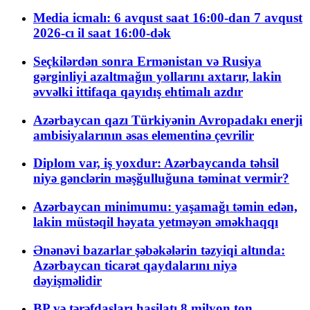
Media icmalı: 6 avqust saat 16:00-dan 7 avqust
2026-cı il saat 16:00-dək
Seçkilərdən sonra Ermənistan və Rusiya
gərginliyi azaltmağın yollarını axtarır, lakin
əvvəlki ittifaqa qayıdış ehtimalı azdır
Azərbaycan qazı Türkiyənin Avropadakı enerji
ambisiyalarının əsas elementinə çevrilir
Diplom var, iş yoxdur: Azərbaycanda təhsil
niyə gənclərin məşğulluğuna təminat vermir?
Azərbaycan minimumu: yaşamağı təmin edən,
lakin müstəqil həyata yetməyən əməkhaqqı
Ənənəvi bazarlar şəbəkələrin təzyiqi altında:
Azərbaycan ticarət qaydalarını niyə
dəyişməlidir
BP və tərəfdaşları hasilatı 8 milyon ton