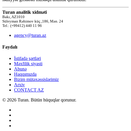
Turan analitik xidməti
Bakı, AZ1010
Süleyman Rəhimov küç.,186, Mən. 24
Tel.: (+99412) 440 11 96
agency@turan.az
Faydalı
İstifadə şərtləri
Məxfilik siyasti
Abunə
Haqqımızda
Bizim mütəxəssislərimiz
Arxiv
CONTACT AZ
© 2026 Turan. Bütün hüquqlar qorunur.