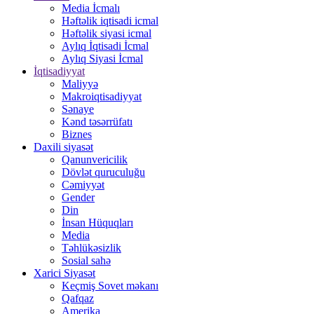
Media İcmalı
Həftəlik iqtisadi icmal
Həftəlik siyasi icmal
Aylıq İqtisadi İcmal
Aylıq Siyasi İcmal
İqtisadiyyat
Maliyyə
Makroiqtisadiyyat
Sənaye
Kənd təsərrüfatı
Biznes
Daxili siyasət
Qanunvericilik
Dövlət quruculuğu
Cəmiyyət
Gender
Din
İnsan Hüquqları
Media
Təhlükəsizlik
Sosial sahə
Xarici Siyasət
Keçmiş Sovet məkanı
Qafqaz
Amerika