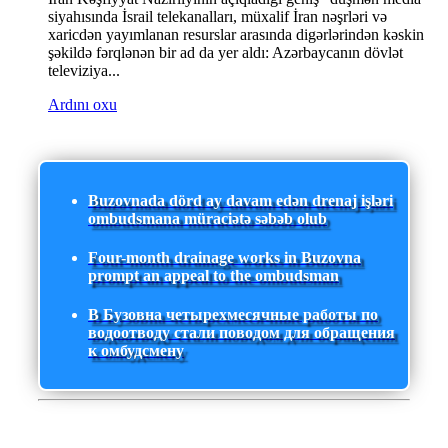
siyahısında İsrail telekanalları, müxalif İran nəşrləri və
xaricdən yayımlanan resurslar arasında digərlərindən kəskin
şəkildə fərqlənən bir ad da yer aldı: Azərbaycanın dövlət
televiziya...
Ardını oxu
Buzovnada dörd ay davam edən drenaj işləri
ombudsmana müraciətə səbəb olub
Four-month drainage works in Buzovna
prompt an appeal to the ombudsman
В Бузовна четырехмесячные работы по
водоотводу стали поводом для обращения
к омбудсмену