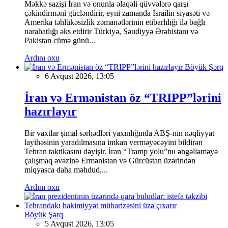
Məkkə sazişi İran və onunla əlaqəli qüvvələrə qarşı
çəkindirməni gücləndirir, eyni zamanda İsrailin siyasəti və
Amerika təhlükəsizlik zəmanətlərinin etibarlılığı ilə bağlı
narahatlığı əks etdirir Türkiyə, Səudiyyə Ərəbistanı və
Pakistan cümə günü...
Ardını oxu
Böyük Şərq
6 Avqust 2026, 13:05
İran və Ermənistan öz “TRIPP”lərini
hazırlayır
Bir vaxtlar şimal sərhədləri yaxınlığında ABŞ-nin nəqliyyat
layihəsinin yaradılmasına imkan verməyəcəyini bildirən
Tehran taktikasını dəyişir. İran “Tramp yolu”nu əngəlləməyə
çalışmaq əvəzinə Ermənistan və Gürcüstan üzərindən
miqyasca daha məhdud,...
Ardını oxu
Böyük Şərq
5 Avqust 2026, 13:05