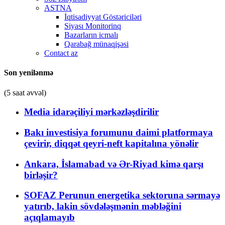
ASTNA
İqtisadiyyat Göstəriciləri
Siyası Monitorinq
Bazarların icmalı
Qarabağ münaqişəsi
Contact az
Son yenilənmə
(5 saat əvvəl)
Media idarəçiliyi mərkəzləşdirilir
Bakı investisiya forumunu daimi platformaya
çevirir, diqqət qeyri-neft kapitalına yönəlir
Ankara, İslamabad və Ər-Riyad kimə qarşı
birləşir?
SOFAZ Perunun energetika sektoruna sərmayə
yatırıb, lakin sövdələşmənin məbləğini
açıqlamayıb