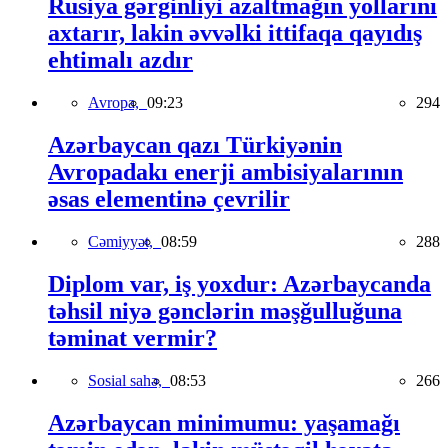
Rusiya gərginliyi azaltmağın yollarını
axtarır, lakin əvvəlki ittifaqa qayıdış
ehtimalı azdır
Avropa,
09:23
294
Azərbaycan qazı Türkiyənin
Avropadakı enerji ambisiyalarının
əsas elementinə çevrilir
Cəmiyyət,
08:59
288
Diplom var, iş yoxdur: Azərbaycanda
təhsil niyə gənclərin məşğulluğuna
təminat vermir?
Sosial sahə,
08:53
266
Azərbaycan minimumu: yaşamağı