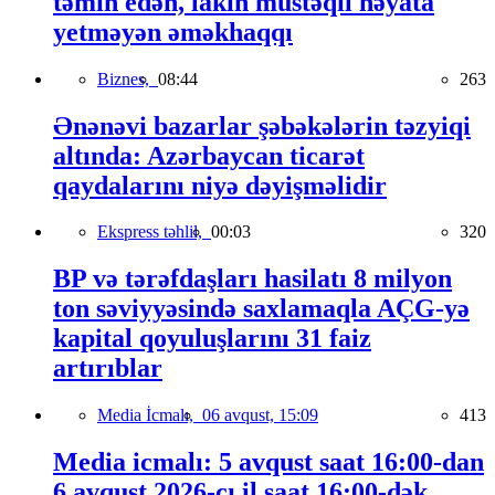
təmin edən, lakin müstəqil həyata
yetməyən əməkhaqqı
Biznes,
08:44
263
Ənənəvi bazarlar şəbəkələrin təzyiqi
altında: Azərbaycan ticarət
qaydalarını niyə dəyişməlidir
Ekspress təhlil,
00:03
320
BP və tərəfdaşları hasilatı 8 milyon
ton səviyyəsində saxlamaqla AÇG-yə
kapital qoyuluşlarını 31 faiz
artırıblar
Media İcmalı,
06 avqust, 15:09
413
Media icmalı: 5 avqust saat 16:00-dan
6 avqust 2026-cı il saat 16:00-dək