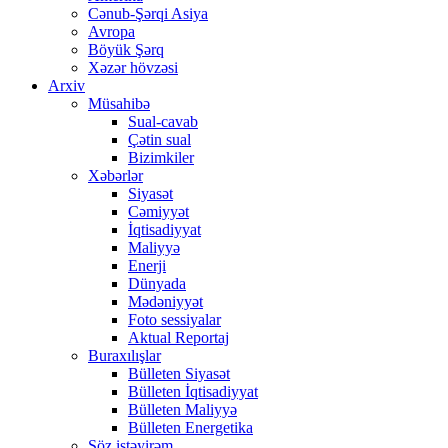
Cənub-Şərqi Asiya
Avropa
Böyük Şərq
Xəzər hövzəsi
Arxiv
Müsahibə
Sual-cavab
Çətin sual
Bizimkiler
Xəbərlər
Siyasət
Cəmiyyət
İqtisadiyyat
Maliyyə
Enerji
Dünyada
Mədəniyyət
Foto sessiyalar
Aktual Reportaj
Buraxılışlar
Bülleten Siyasət
Bülleten İqtisadiyyat
Bülleten Maliyyə
Bülleten Energetika
Söz istəyirəm