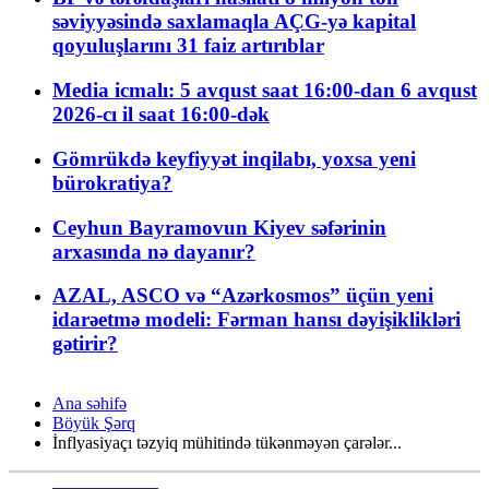
səviyyəsində saxlamaqla AÇG-yə kapital
qoyuluşlarını 31 faiz artırıblar
Media icmalı: 5 avqust saat 16:00-dan 6 avqust
2026-cı il saat 16:00-dək
Gömrükdə keyfiyyət inqilabı, yoxsa yeni
bürokratiya?
Ceyhun Bayramovun Kiyev səfərinin
arxasında nə dayanır?
AZAL, ASCO və “Azərkosmos” üçün yeni
idarəetmə modeli: Fərman hansı dəyişiklikləri
gətirir?
Ana səhifə
Böyük Şərq
İnflyasiyaçı təzyiq mühitində tükənməyən çarələr...