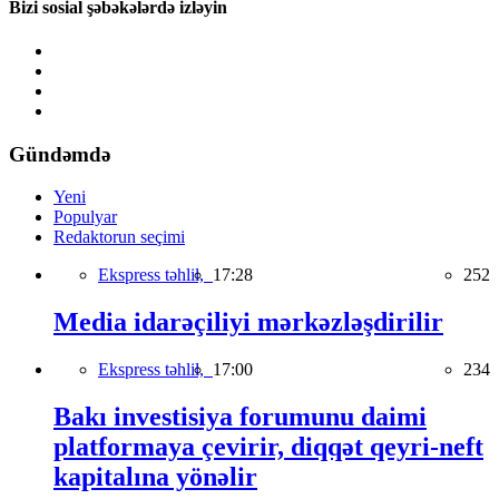
Bizi sosial şəbəkələrdə izləyin
Gündəmdə
Yeni
Populyar
Redaktorun seçimi
Ekspress təhlil,
17:28
252
Media idarəçiliyi mərkəzləşdirilir
Ekspress təhlil,
17:00
234
Bakı investisiya forumunu daimi
platformaya çevirir, diqqət qeyri-neft
kapitalına yönəlir