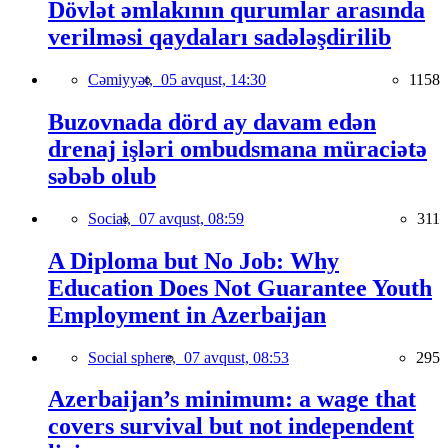
Dövlət əmlakının qurumlar arasında
verilməsi qaydaları sadələşdirilib
Cəmiyyət,
05 avqust, 14:30
1158
Buzovnada dörd ay davam edən
drenaj işləri ombudsmana müraciətə
səbəb olub
Social,
07 avqust, 08:59
311
A Diploma but No Job: Why
Education Does Not Guarantee Youth
Employment in Azerbaijan
Social sphere,
07 avqust, 08:53
295
Azerbaijan’s minimum: a wage that
covers survival but not independent