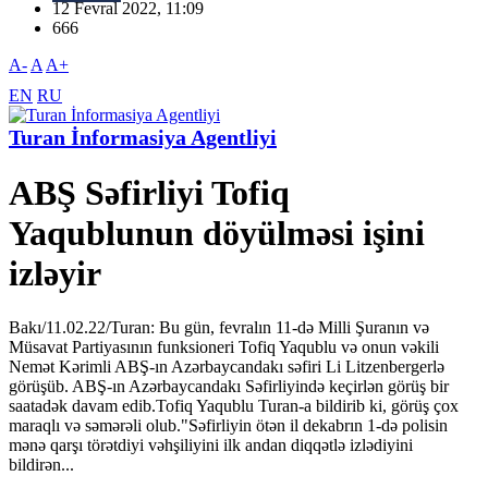
12 Fevral 2022, 11:09
666
A-
A
A+
EN
RU
Turan İnformasiya Agentliyi
ABŞ Səfirliyi Tofiq
Yaqublunun döyülməsi işini
izləyir
Bakı/11.02.22/Turan: Bu gün, fevralın 11-də Milli Şuranın və
Müsavat Partiyasının funksioneri Tofiq Yaqublu və onun vəkili
Nemət Kərimli ABŞ-ın Azərbaycandakı səfiri Li Litzenbergerlə
görüşüb. ABŞ-ın Azərbaycandakı Səfirliyində keçirlən görüş bir
saatadək davam edib.Tofiq Yaqublu Turan-a bildirib ki, görüş çox
maraqlı və səmərəli olub."Səfirliyin ötən il dekabrın 1-də polisin
mənə qarşı törətdiyi vəhşiliyini ilk andan diqqətlə izlədiyini
bildirən...