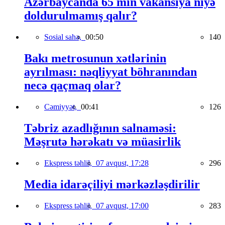
Azərbaycanda 65 min vakansiya niyə
doldurulmamış qalır?
Sosial sahə,
00:50
140
Bakı metrosunun xətlərinin
ayrılması: nəqliyyat böhranından
necə qaçmaq olar?
Cəmiyyət,
00:41
126
Təbriz azadlığının salnaməsi:
Məşrutə hərəkatı və müasirlik
Ekspress təhlil,
07 avqust, 17:28
296
Media idarəçiliyi mərkəzləşdirilir
Ekspress təhlil,
07 avqust, 17:00
283