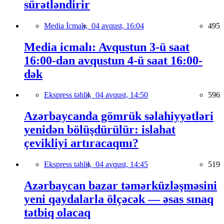
sürətləndirir
Media İcmalı,
04 avqust, 16:04
495
Media icmalı: Avqustun 3-ü saat
16:00-dan avqustun 4-ü saat 16:00-
dək
Ekspress təhlil,
04 avqust, 14:50
596
Azərbaycanda gömrük səlahiyyətləri
yenidən bölüşdürülür: islahat
çevikliyi artıracaqmı?
Ekspress təhlil,
04 avqust, 14:45
519
Azərbaycan bazar təmərküzləşməsini
yeni qaydalarla ölçəcək — əsas sınaq
tətbiq olacaq