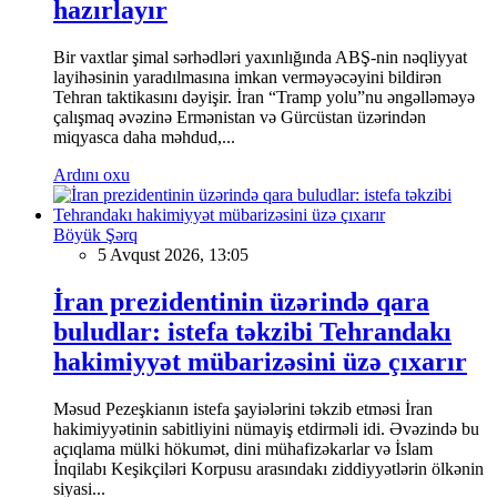
hazırlayır
Bir vaxtlar şimal sərhədləri yaxınlığında ABŞ-nin nəqliyyat
layihəsinin yaradılmasına imkan verməyəcəyini bildirən
Tehran taktikasını dəyişir. İran “Tramp yolu”nu əngəlləməyə
çalışmaq əvəzinə Ermənistan və Gürcüstan üzərindən
miqyasca daha məhdud,...
Ardını oxu
Böyük Şərq
5 Avqust 2026, 13:05
İran prezidentinin üzərində qara
buludlar: istefa təkzibi Tehrandakı
hakimiyyət mübarizəsini üzə çıxarır
Məsud Pezeşkianın istefa şayiələrini təkzib etməsi İran
hakimiyyətinin sabitliyini nümayiş etdirməli idi. Əvəzində bu
açıqlama mülki hökumət, dini mühafizəkarlar və İslam
İnqilabı Keşikçiləri Korpusu arasındakı ziddiyyətlərin ölkənin
siyasi...