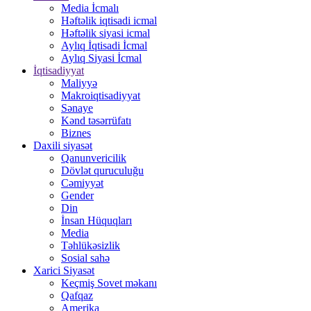
Media İcmalı
Həftəlik iqtisadi icmal
Həftəlik siyasi icmal
Aylıq İqtisadi İcmal
Aylıq Siyasi İcmal
İqtisadiyyat
Maliyyə
Makroiqtisadiyyat
Sənaye
Kənd təsərrüfatı
Biznes
Daxili siyasət
Qanunvericilik
Dövlət quruculuğu
Cəmiyyət
Gender
Din
İnsan Hüquqları
Media
Təhlükəsizlik
Sosial sahə
Xarici Siyasət
Keçmiş Sovet məkanı
Qafqaz
Amerika