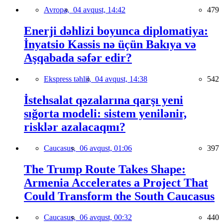
Avropa,
04 avqust, 14:42
479
Enerji dəhlizi boyunca diplomatiya:
İnyatsio Kassis nə üçün Bakıya və
Aşqabada səfər edir?
Ekspress təhlil,
04 avqust, 14:38
542
İstehsalat qəzalarına qarşı yeni
sığorta modeli: sistem yenilənir,
risklər azalacaqmı?
Caucasus,
06 avqust, 01:06
397
The Trump Route Takes Shape:
Armenia Accelerates a Project That
Could Transform the South Caucasus
Caucasus,
06 avqust, 00:32
440