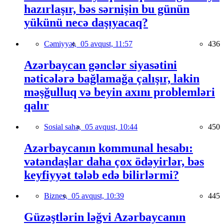
hazırlaşır, bəs sərnişin bu günün
yükünü necə daşıyacaq?
Cəmiyyət,
05 avqust, 11:57
436
Azərbaycan gənclər siyasətini
nəticələrə bağlamağa çalışır, lakin
məşğulluq və beyin axını problemləri
qalır
Sosial sahə,
05 avqust, 10:44
450
Azərbaycanın kommunal hesabı:
vətəndaşlar daha çox ödəyirlər, bəs
keyfiyyət tələb edə bilirlərmi?
Biznes,
05 avqust, 10:39
445
Güzəştlərin ləğvi Azərbaycanın