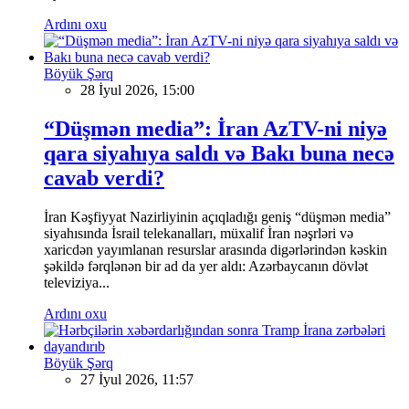
Ardını oxu
Böyük Şərq
28 İyul 2026, 15:00
“Düşmən media”: İran AzTV-ni niyə
qara siyahıya saldı və Bakı buna necə
cavab verdi?
İran Kəşfiyyat Nazirliyinin açıqladığı geniş “düşmən media”
siyahısında İsrail telekanalları, müxalif İran nəşrləri və
xaricdən yayımlanan resurslar arasında digərlərindən kəskin
şəkildə fərqlənən bir ad da yer aldı: Azərbaycanın dövlət
televiziya...
Ardını oxu
Böyük Şərq
27 İyul 2026, 11:57