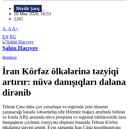
Böyük Şərq
18 May 2026, 16:53
2265
A-
A
A+
EN
RU
Şahin Hacıyev
Redaktor
İran Körfəz ölkələrinə təzyiqi
artırır: nüvə danışıqları dalana
dirənib
Tehran Çinə daha çox yaxınlaşır və regionda yeni nizamın
yaranacağı barədə xəbərdarlıq edir Hörmüz boğazı ətrafında böhran
və İranla ABŞ arasında nüvə proqramı və regional təhlükəsizlik üzrə
danışıqların çıxılmaz vəziyyətə düşməsi fonunda Tehran Körfəz
ölkələrinə təzyiqi artırıb. Eyni zamanda İran Çinlə koordinasiyanı