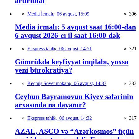
artırıblar
Media İcmalı,
06 avqust, 15:09
306
Media icmalı: 5 avqust saat 16:00-dan
6 avqust 2026-cı il saat 16:00-dək
Ekspress təhlil,
06 avqust, 14:51
321
Gömrükdə keyfiyyət inqilabı, yoxsa
yeni bürokratiya?
Keçmiş Sovet məkanı,
06 avqust, 14:37
333
Ceyhun Bayramovun Kiyev səfərinin
arxasında nə dayanır?
Ekspress təhlil,
06 avqust, 14:32
317
AZAL, ASCO və “Azərkosmos” üçün