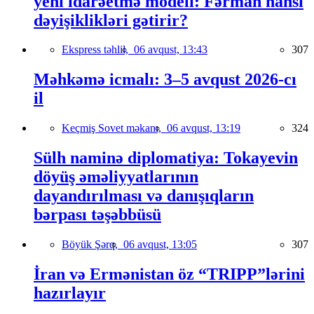
yeni idarəetmə modeli: Fərman hansı
dəyişiklikləri gətirir?
Ekspress təhlil,
06 avqust, 13:43
307
Məhkəmə icmalı: 3–5 avqust 2026-cı
il
Keçmiş Sovet məkanı,
06 avqust, 13:19
324
Sülh naminə diplomatiya: Tokayevin
döyüş əməliyyatlarının
dayandırılması və danışıqların
bərpası təşəbbüsü
Böyük Şərq,
06 avqust, 13:05
307
İran və Ermənistan öz “TRIPP”lərini
hazırlayır