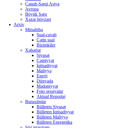
Cənub-Şərqi Asiya
Avropa
Böyük Şərq
Xəzər hövzəsi
Arxiv
Müsahibə
Sual-cavab
Çətin sual
Bizimkiler
Xəbərlər
Siyasət
Cəmiyyət
İqtisadiyyat
Maliyyə
Enerji
Dünyada
Mədəniyyət
Foto sessiyalar
Aktual Reportaj
Buraxılışlar
Bülleten Siyasət
Bülleten İqtisadiyyat
Bülleten Maliyyə
Bülleten Energetika
Söz istəyirəm