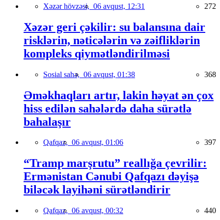
Xəzər hövzəsi,
06 avqust, 12:31
272
Xəzər geri çəkilir: su balansına dair
risklərin, nəticələrin və zəifliklərin
kompleks qiymətləndirilməsi
Sosial sahə,
06 avqust, 01:38
368
Əməkhaqları artır, lakin həyat ən çox
hiss edilən sahələrdə daha sürətlə
bahalaşır
Qafqaz,
06 avqust, 01:06
397
“Tramp marşrutu” reallığa çevrilir:
Ermənistan Cənubi Qafqazı dəyişə
biləcək layihəni sürətləndirir
Qafqaz,
06 avqust, 00:32
440