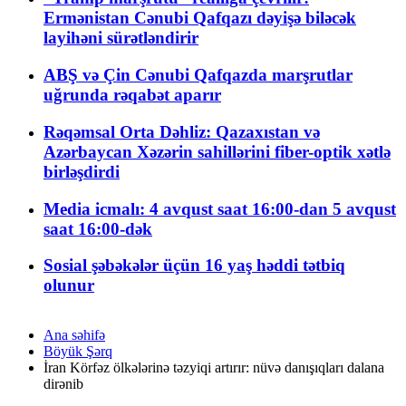
Ermənistan Cənubi Qafqazı dəyişə biləcək
layihəni sürətləndirir
ABŞ və Çin Cənubi Qafqazda marşrutlar
uğrunda rəqabət aparır
Rəqəmsal Orta Dəhliz: Qazaxıstan və
Azərbaycan Xəzərin sahillərini fiber-optik xətlə
birləşdirdi
Media icmalı: 4 avqust saat 16:00-dan 5 avqust
saat 16:00-dək
Sosial şəbəkələr üçün 16 yaş həddi tətbiq
olunur
Ana səhifə
Böyük Şərq
İran Körfəz ölkələrinə təzyiqi artırır: nüvə danışıqları dalana
dirənib