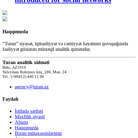
Haqqımızda
“Turan” siyasət, iqtisadiyyat və cəmiyyət həyatının qovuşuğunda
fəaliyyət göstərən müstəqil analitik qurumdur.
Turan analitik xidməti
Bakı, AZ1010
Süleyman Rəhimov küç.,186, Mən. 24
Tel.: (+99412) 440 11 96
agency@turan.az
Faydalı
İstifadə şərtləri
Məxfilik siyasti
Abunə
Haqqımızda
Bizim mütəxəssislərimiz