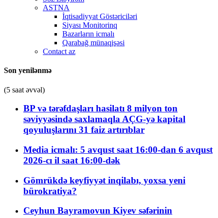
ASTNA
İqtisadiyyat Göstəriciləri
Siyası Monitorinq
Bazarların icmalı
Qarabağ münaqişəsi
Contact az
Son yenilənmə
(5 saat əvvəl)
BP və tərəfdaşları hasilatı 8 milyon ton
səviyyəsində saxlamaqla AÇG-yə kapital
qoyuluşlarını 31 faiz artırıblar
Media icmalı: 5 avqust saat 16:00-dan 6 avqust
2026-cı il saat 16:00-dək
Gömrükdə keyfiyyət inqilabı, yoxsa yeni
bürokratiya?
Ceyhun Bayramovun Kiyev səfərinin