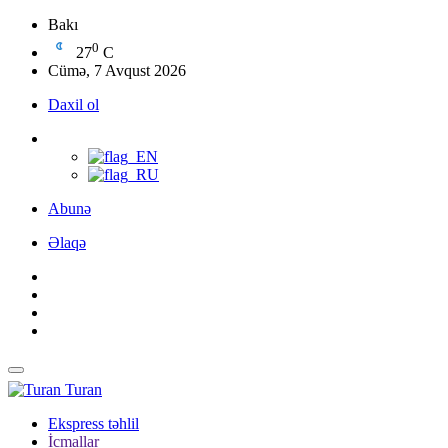
Bakı
0
27
C
Cümə, 7 Avqust 2026
Daxil ol
Abunə
Əlaqə
Turan
Ekspress təhlil
İcmallar