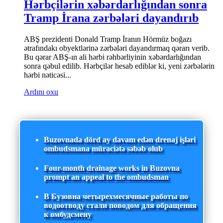
Hərbçilərin xəbərdarlığından sonra
Tramp İrana zərbələri dayandırıb
ABŞ prezidenti Donald Tramp İranın Hörmüz boğazı
ətrafındakı obyektlərinə zərbələri dayandırmaq qərarı verib.
Bu qərar ABŞ-ın ali hərbi rəhbərliyinin xəbərdarlığından
sonra qəbul edilib. Hərbçilər hesab ediblər ki, yeni zərbələrin
hərbi nəticəsi...
Ardını oxu
Buzovnada dörd ay davam edən drenaj işləri
ombudsmana müraciətə səbəb olub
Four-month drainage works in Buzovna
prompt an appeal to the ombudsman
В Бузовна четырехмесячные работы по
водоотводу стали поводом для обращения
к омбудсмену