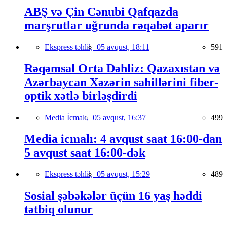
ABŞ və Çin Cənubi Qafqazda
marşrutlar uğrunda rəqabət aparır
Ekspress təhlil,
05 avqust, 18:11
591
Rəqəmsal Orta Dəhliz: Qazaxıstan və
Azərbaycan Xəzərin sahillərini fiber-
optik xətlə birləşdirdi
Media İcmalı,
05 avqust, 16:37
499
Media icmalı: 4 avqust saat 16:00-dan
5 avqust saat 16:00-dək
Ekspress təhlil,
05 avqust, 15:29
489
Sosial şəbəkələr üçün 16 yaş həddi
tətbiq olunur