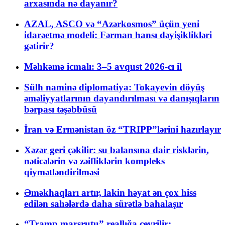
arxasında nə dayanır?
AZAL, ASCO və “Azərkosmos” üçün yeni
idarəetmə modeli: Fərman hansı dəyişiklikləri
gətirir?
Məhkəmə icmalı: 3–5 avqust 2026-cı il
Sülh naminə diplomatiya: Tokayevin döyüş
əməliyyatlarının dayandırılması və danışıqların
bərpası təşəbbüsü
İran və Ermənistan öz “TRIPP”lərini hazırlayır
Xəzər geri çəkilir: su balansına dair risklərin,
nəticələrin və zəifliklərin kompleks
qiymətləndirilməsi
Əməkhaqları artır, lakin həyat ən çox hiss
edilən sahələrdə daha sürətlə bahalaşır
“Tramp marşrutu” reallığa çevrilir: