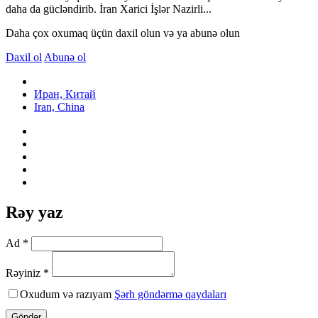
daha da gücləndirib. İran Xarici İşlər Nazirli...
Daha çox oxumaq üçün daxil olun və ya abunə olun
Daxil ol
Abunə ol
Иран, Китай
Iran, China
Rəy yaz
Ad *
Rəyiniz *
Oxudum və razıyam
Şərh göndərmə qaydaları
Göndər