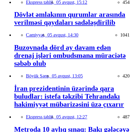
Ekspress təhlil,
05 avqust, 15:12
454
Dövlət əmlakının qurumlar arasında
verilməsi qaydaları sadələşdirilib
Cəmiyyət,
05 avqust, 14:30
1041
Buzovnada dörd ay davam edən
drenaj işləri ombudsmana müraciətə
səbəb olub
Böyük Şərq,
05 avqust, 13:05
420
İran prezidentinin üzərində qara
buludlar: istefa təkzibi Tehrandakı
hakimiyyət mübarizəsini üzə çıxarır
Ekspress təhlil,
05 avqust, 12:27
487
Metroda 10 aylıq sınaq: Bakı gələcəyə