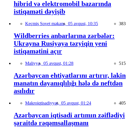
hibrid və elektromobil bazarında
istiqaməti dəyişib
Keçmiş Sovet məkanı,
05 avqust, 10:35
383
Wildberries anbarlarına zərbələr:
Ukrayna Rusiyaya təzyiqin yeni
istiqamətini açır
Maliyyə,
05 avqust, 01:28
515
Azərbaycan ehtiyatlarını artırır, lakin
manatın dayanıqlılığı hələ də neftdən
asılıdır
Makroiqtisadiyyat,
05 avqust, 01:24
405
Azərbaycan iqtisadi artımın zəiflədiyi
şəraitdə rəqəmsallaşmanı